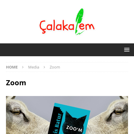
HOME
Media
Zoom
Zoom