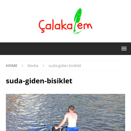
HOME
Media
suda-giden-bisiklet
suda-giden-bisiklet