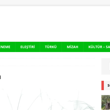
ENEME
ELEŞTIRI
TÜRKÜ
MIZAH
KÜLTÜR – S
m
S