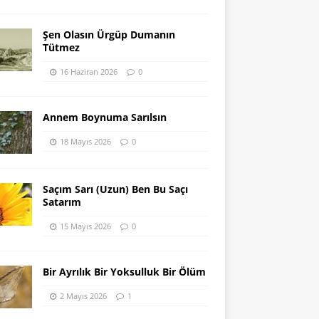
Şen Olasın Ürgüp Dumanın
Tütmez
16 Haziran 2026
0
Annem Boynuma Sarılsın
18 Mayıs 2026
0
Saçım Sarı (Uzun) Ben Bu Saçı
Satarım
15 Mayıs 2026
0
Bir Ayrılık Bir Yoksulluk Bir Ölüm
2 Mayıs 2026
1