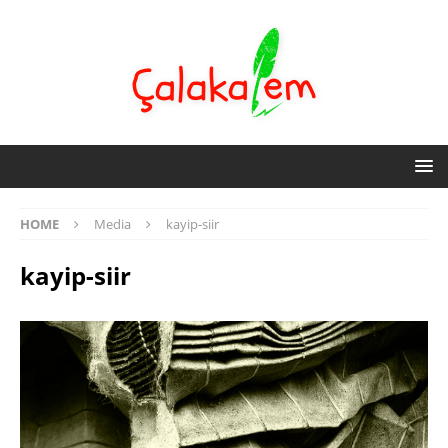
HOME
Media
kayip-siir
kayip-siir