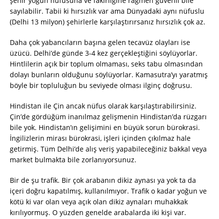
şehir yoğun nüfusuna ve fakirliğine rağmen güvenli bile
sayılabilir. Tabii ki hırsızlık var ama Dünyadaki aynı nüfuslu
(Delhi 13 milyon) şehirlerle karşılaştırırsanız hırsızlık çok az.
Daha çok yabancıların başına gelen tecavüz olayları ise
üzücü. Delhi’de günde 3-4 kez gerçekleştiğini söylüyorlar.
Hintlilerin açık bir toplum olmaması, seks tabu olmasından
dolayı bunların olduğunu söylüyorlar. Kamasutra’yı yaratmış
böyle bir topluluğun bu seviyede olması ilginç doğrusu.
Hindistan ile Çin ancak nüfus olarak karşılaştırabilirsiniz.
Çin’de gördüğüm inanılmaz gelişmenin Hindistan’da rüzgarı
bile yok. Hindistan’ın gelişimini en büyük sorun bürokrasi.
İngilizlerin mirası bürokrasi, işleri içinden çıkılmaz hale
getirmiş. Tüm Delhi’de alış veriş yapabileceğiniz bakkal veya
market bulmakta bile zorlanıyorsunuz.
Bir de şu trafik. Bir çok arabanın dikiz aynası ya yok ta da
içeri doğru kapatılmış, kullanılmıyor. Trafik o kadar yoğun ve
kötü ki var olan veya açık olan dikiz aynaları muhakkak
kırılıyormuş. O yüzden genelde arabalarda iki kişi var.