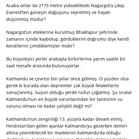
Acaba onlar da 2175 metre yükseklikteki Nagargot’a çıkıp,
Everest’ten güneşin doğuşunu seyretmiş ve hayatı
düşünmüş müdür?
Nagargot’un eteklerine kurulmuş Bhaktapur şehrinde
zamanın içinde kaybolup, gördüklerim doğrumu diye kendi
kendilerini çimdiklemişler midir?
Bu büyüleyici yerler arabayla birbirlerine yarım saatle bir
saat mesafe arasında bulunuyorlar.
Katmandu ve çevresi bin yıllar önce gölmüş. O yüzden olsa
gerek ki burada olan depremler çok büyük felaketlerle
sonuçlanmış. Suyun olduğu yerde nüfus çoğalmış. Şu sıralar
Katmandu’nun en büyük sorunlarından bir tanesinin su
sorunu olması ne kadar çelişkili değil mi?
Katmandu’nun zenginliği 13. yüzyıla kadar devam etmiş.
Hindistan’dan gelen ajanlar Katmandu’yu gezerken demiri
altına çevirebilecek bir maddenin Katmandu’da olduğu