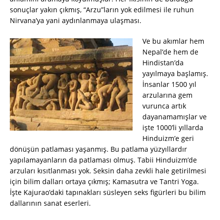
sonuçlar yakın çıkmış, “Arzu”ların yok edilmesi ile ruhun
Nirvana’ya yani aydınlanmaya ulaşması.
Ve bu akımlar hem
Nepal’de hem de
Hindistan’da
yayılmaya başlamış.
İnsanlar 1500 yıl
arzularına gem
vurunca artık
dayanamamışlar ve
işte 1000’li yıllarda
Hinduizm’e geri
dönüşün patlaması yaşanmış. Bu patlama yüzyıllardır
yapılamayanların da patlaması olmuş. Tabii Hinduizm’de
arzuları kısıtlanması yok. Seksin daha zevkli hale getirilmesi
için bilim dalları ortaya çıkmış; Kamasutra ve Tantri Yoga.
İşte Kajurao’daki tapınakları süsleyen seks figürleri bu bilim
dallarının sanat eserleri.