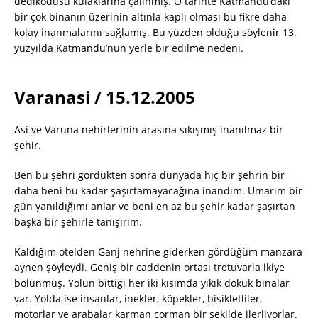
dedikodusu kulaklarına çalınmış. O tarihte Katmandu’daki
bir çok binanın üzerinin altınla kaplı olması bu fikre daha
kolay inanmalarını sağlamış. Bu yüzden olduğu söylenir 13.
yüzyılda Katmandu’nun yerle bir edilme nedeni.
Varanasi / 15.12.2005
Asi ve Varuna nehirlerinin arasına sıkışmış inanılmaz bir
şehir.
Ben bu şehri gördükten sonra dünyada hiç bir şehrin bir
daha beni bu kadar şaşırtamayacağına inandım. Umarım bir
gün yanıldığımı anlar ve beni en az bu şehir kadar şaşırtan
başka bir şehirle tanışırım.
Kaldığım otelden Ganj nehrine giderken gördüğüm manzara
aynen şöyleydi. Geniş bir caddenin ortası tretuvarla ikiye
bölünmüş. Yolun bittiği her iki kısımda yıkık dökük binalar
var. Yolda ise insanlar, inekler, köpekler, bisikletliler,
motorlar ve arabalar karman çorman bir şekilde ilerliyorlar.