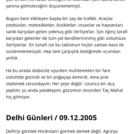
yanına gömüleceğini düşünememişti.
Bugün beni etkileyen başka bir şey de trafikti. Araçlar
(otobüsler, motosikletler, bisikletler, insanlar ve hayvanlar)
sanki karşıdan gelen yokmuş gibi ilerliyorlar. İşin ilginç tarafı
karşıdan gelenler de tüm yol kendilerininmiş gibi üstümüze
ilerliyorlar. En tuhafı ise bu tablonun hiçbir zaman kaza ile
süslenmemesiydi. Hep tam çarpıştık dediğimde ucundan
yırttık.
Ha bu arada otobüste uyurken muhtemelen bir fare
üstümde gezindi ve bir poğaçayı kemirdi. Ama yine
söylemek zorundayım; Her şeye değdi. Uzunca bir duş
yaptım, şu anda yataktayım, gözümün önünden Taç Mahal
hiç gitmiyor.
Delhi Günleri / 09.12.2005
Delhi’yi görmek Hindistan’ı görmek demek değil. Agra’ya