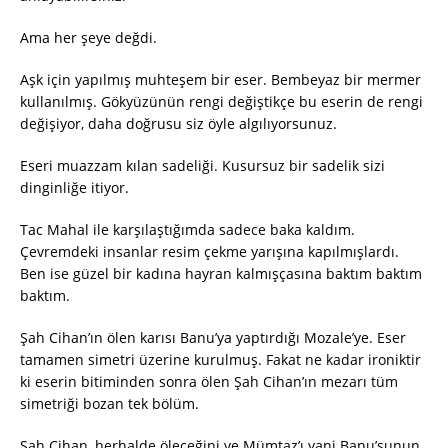
Ama her şeye değdi.
Aşk için yapılmış muhteşem bir eser. Bembeyaz bir mermer
kullanılmış. Gökyüzünün rengi değiştikçe bu eserin de rengi
değişiyor, daha doğrusu siz öyle algılıyorsunuz.
Eseri muazzam kılan sadeliği. Kusursuz bir sadelik sizi
dinginliğe itiyor.
Tac Mahal ile karşılaştığımda sadece baka kaldım.
Çevremdeki insanlar resim çekme yarışına kapılmışlardı.
Ben ise güzel bir kadına hayran kalmışçasına baktım baktım
baktım.
Şah Cihan’ın ölen karısı Banu’ya yaptırdığı Mozale’ye. Eser
tamamen simetri üzerine kurulmuş. Fakat ne kadar ironiktir
ki eserin bitiminden sonra ölen Şah Cihan’ın mezarı tüm
simetriği bozan tek bölüm.
Şah Cihan, herhalde öleceğini ve Mümtaz’ı yani Banu’sunun