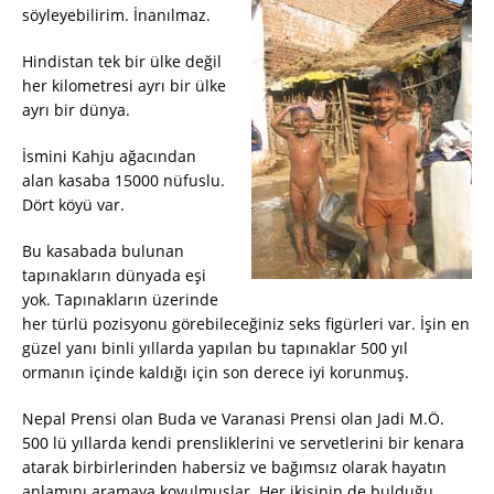
söyleyebilirim. İnanılmaz.
Hindistan tek bir ülke değil
her kilometresi ayrı bir ülke
ayrı bir dünya.
İsmini Kahju ağacından
alan kasaba 15000 nüfuslu.
Dört köyü var.
Bu kasabada bulunan
tapınakların dünyada eşi
yok. Tapınakların üzerinde
her türlü pozisyonu görebileceğiniz seks figürleri var. İşin en
güzel yanı binli yıllarda yapılan bu tapınaklar 500 yıl
ormanın içinde kaldığı için son derece iyi korunmuş.
Nepal Prensi olan Buda ve Varanasi Prensi olan Jadi M.Ö.
500 lü yıllarda kendi prensliklerini ve servetlerini bir kenara
atarak birbirlerinden habersiz ve bağımsız olarak hayatın
anlamını aramaya koyulmuşlar. Her ikisinin de bulduğu