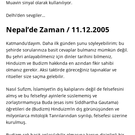
Muavin sinyal olarak kullanılıyor.
Delhi’den sevgiler…
Nepal’de Zaman / 11.12.2005
Katmandu’dayım. Daha ilk günden şunu söyleyebilirim; bu
şehirde sorularınıza basit cevaplar bulmanız mümkün değil.
Bu şehri anlayabilmeniz için dinler tarihini bilmeniz,
Hinduizm ve Budizm hakkında en azından fikir sahibi
olmanız gerekir. Aksi taktirde göreceğiniz tapınaklar ve
ritüeller size saçma gelebilir.
Nasıl Sufizm, İslamiyet’in dış kalıplarını değil de felsefesini
almış ve bu felsefeyi ayinlerle süslememiş ve
zorlaştırmamışsa Buda (esas ismi Siddhartha Gautama)
öğretileri de (Budizm) Hinduizm’in dış görünüşünden ve
milyonlarca mitolojik Tanrılarından sıyrılıp, felsefesi üzerine
kurulmuş.
Budizm çok basit anlaşılabilir olmasına karşın disiplinli bir