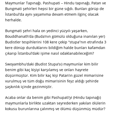
Maymunlar Tapınağı. Pashupati – Hindu tapınağı, Patan ve
Bungmati şehirleri hepsi bir güne sığdı. Bunları görüp de
İstanbul’da aynı yaşamıma devam etmem ilginç olacak
herhalde.
Bungmati şehri hala on yedinci yüzyılı yaşarken,
Bouddhanath’da (Buda’nın gömülü olduğuna inanılan yer)
Budistler tespihlerini 108 kere çekip “stupa”nın etrafında 3
kere dönüp durduklarını bildiğim halde bunları kafamdan
çıkarıp İstanbul’daki işime nasıl odaklanabileceğim?
Swoyambhu’daki (Budist Stupa’sı) maymunlar kim bilir
benim gibi kaç kişiyi karşılamış ve onları hayrete
düşürmüştür. Kim bilir kaç kişi Patan’ın güzel mimarisine
vurulmuş ve tüm doğu mimarisinin feyz aldığı şehirde
şaşkınlık içinde gezinmiştir.
Acaba onlar da benim gibi Pashupati’yi (Hindu tapınağı)
maymunlarla birlikte uzaktan seyrederken yakılan ölülerin
kokusu burunlarına çalınmış ve ölümü düşünmüş müdür?