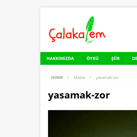
HAKKIMIZDA
ÖYKÜ
ŞIIR
D
HOME
Media
yasamak-zor
yasamak-zor