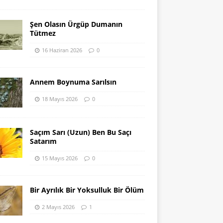
Şen Olasın Ürgüp Dumanın
Tütmez
16 Haziran 2026
0
Annem Boynuma Sarılsın
18 Mayıs 2026
0
Saçım Sarı (Uzun) Ben Bu Saçı
Satarım
15 Mayıs 2026
0
Bir Ayrılık Bir Yoksulluk Bir Ölüm
2 Mayıs 2026
1