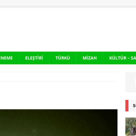
ENEME
ELEŞTIRI
TÜRKÜ
MIZAH
KÜLTÜR – S
S