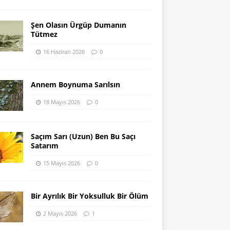
Şen Olasın Ürgüp Dumanın
Tütmez
16 Haziran 2026
0
Annem Boynuma Sarılsın
18 Mayıs 2026
0
Saçım Sarı (Uzun) Ben Bu Saçı
Satarım
15 Mayıs 2026
0
Bir Ayrılık Bir Yoksulluk Bir Ölüm
2 Mayıs 2026
1