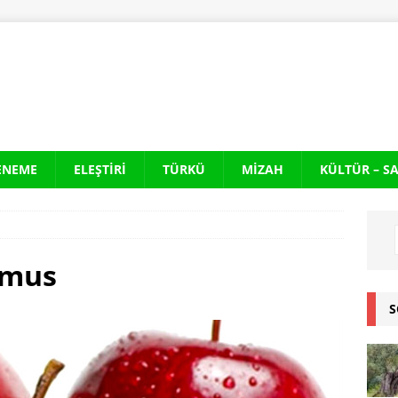
ENEME
ELEŞTIRI
TÜRKÜ
MIZAH
KÜLTÜR – S
kmus
S