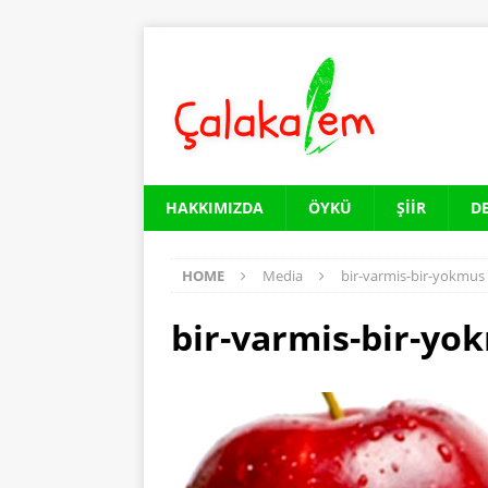
HAKKIMIZDA
ÖYKÜ
ŞIIR
D
HOME
Media
bir-varmis-bir-yokmus
bir-varmis-bir-yo