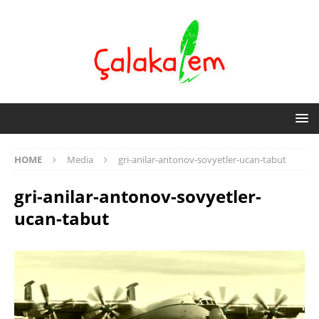
HOME
Media
gri-anilar-antonov-sovyetler-ucan-tabut
gri-anilar-antonov-sovyetler-
ucan-tabut