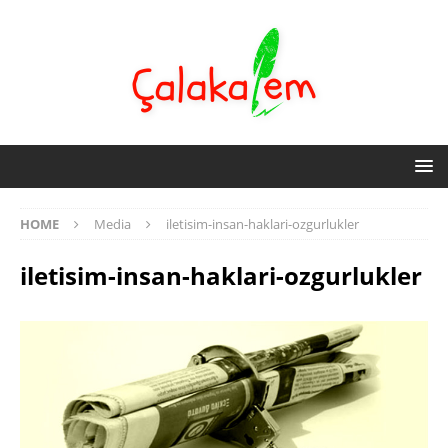
HOME
Media
iletisim-insan-haklari-ozgurlukler
iletisim-insan-haklari-ozgurlukler