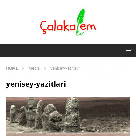
HOME
Media
yenisey-yazitlari
yenisey-yazitlari