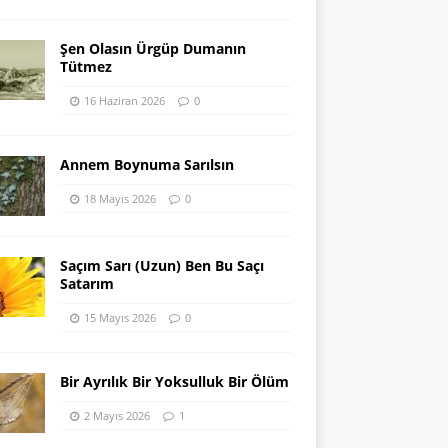
Şen Olasın Ürgüp Dumanın
Tütmez
16 Haziran 2026
0
Annem Boynuma Sarılsın
18 Mayıs 2026
0
Saçım Sarı (Uzun) Ben Bu Saçı
Satarım
15 Mayıs 2026
0
Bir Ayrılık Bir Yoksulluk Bir Ölüm
2 Mayıs 2026
1