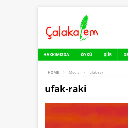
HAKKIMIZDA
ÖYKÜ
ŞIIR
D
HOME
Media
ufak-raki
ufak-raki