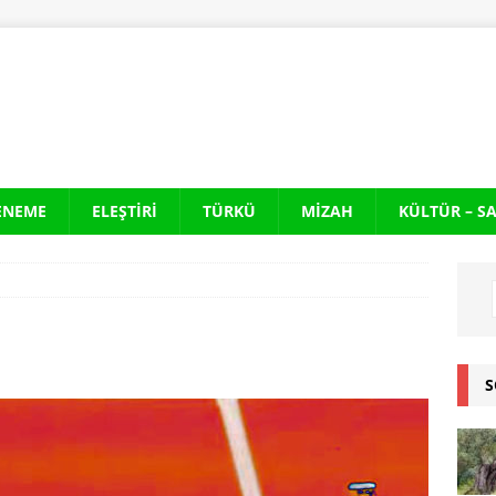
ENEME
ELEŞTIRI
TÜRKÜ
MIZAH
KÜLTÜR – S
S