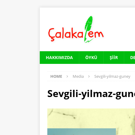
HAKKIMIZDA
ÖYKÜ
ŞIIR
D
HOME
Media
Sevgili-yilmaz-guney
Sevgili-yilmaz-gu