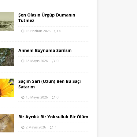
Şen Olasın Ürgüp Dumanın
Tütmez
16 Haziran 2026
0
Annem Boynuma Sarılsın
18 Mayıs 2026
0
Saçım Sarı (Uzun) Ben Bu Saçı
Satarım
15 Mayıs 2026
0
Bir Ayrılık Bir Yoksulluk Bir Ölüm
2 Mayıs 2026
1