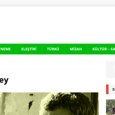
ENEME
ELEŞTIRI
TÜRKÜ
MIZAH
KÜLTÜR – S
ney
S