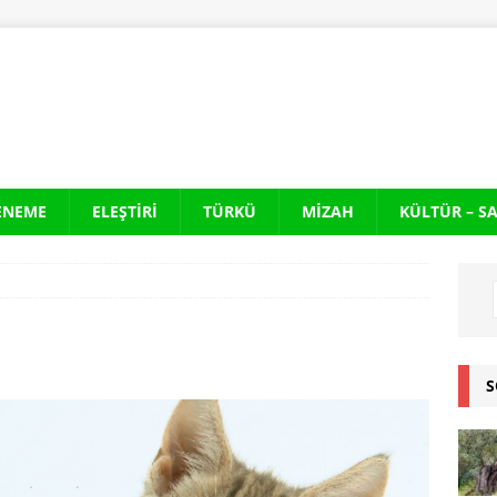
ENEME
ELEŞTIRI
TÜRKÜ
MIZAH
KÜLTÜR – S
S