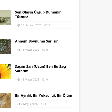
Şen Olasın Ürgüp Dumanın
Tütmez
16 Haziran 2026
0
Annem Boynuma Sarılsın
18 Mayıs 2026
0
Saçım Sarı (Uzun) Ben Bu Saçı
Satarım
15 Mayıs 2026
0
Bir Ayrılık Bir Yoksulluk Bir Ölüm
2 Mayıs 2026
1