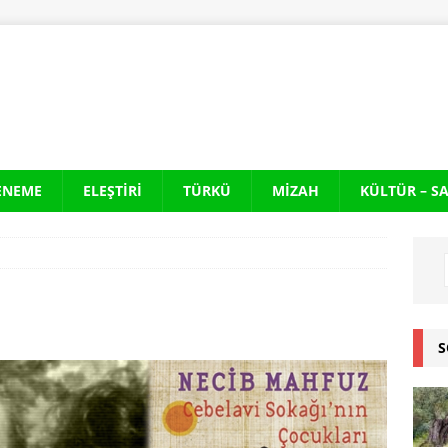
ENEME
ELEŞTIRI
TÜRKÜ
MIZAH
KÜLTÜR – S
S