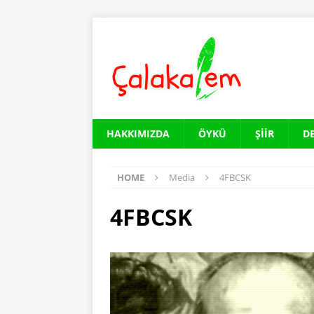
HAKKIMIZDA
ÖYKÜ
ŞIIR
D
HOME
Media
4FBCSK
4FBCSK