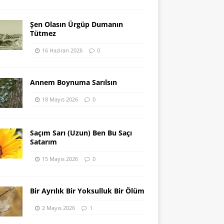
Şen Olasın Ürgüp Dumanın
Tütmez
16 Haziran 2026
0
Annem Boynuma Sarılsın
18 Mayıs 2026
0
Saçım Sarı (Uzun) Ben Bu Saçı
Satarım
15 Mayıs 2026
0
Bir Ayrılık Bir Yoksulluk Bir Ölüm
2 Mayıs 2026
1