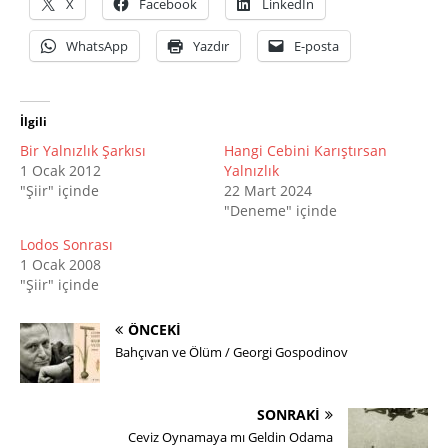
X
Facebook
LinkedIn
WhatsApp
Yazdır
E-posta
İlgili
Bir Yalnızlık Şarkısı
Hangi Cebini Karıştırsan
1 Ocak 2012
Yalnızlık
"Şiir" içinde
22 Mart 2024
"Deneme" içinde
Lodos Sonrası
1 Ocak 2008
"Şiir" içinde
ÖNCEKI
Bahçıvan ve Ölüm / Georgi Gospodinov
SONRAKI
Ceviz Oynamaya mı Geldin Odama