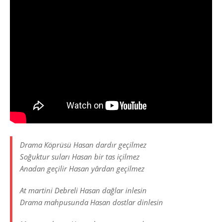
Drama Köprüsü Hasan dardır geçilmez
Soğuktur suları Hasan bir tas içilmez
Anadan geçilir Hasan yârdan geçilmez
At martini Debreli Hasan dağlar inlesin
Drama mahpusunda Hasan dostlar dinlesin