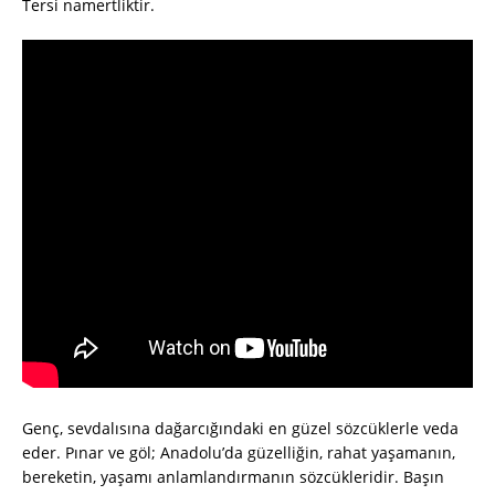
Tersi namertliktir.
Genç, sevdalısına dağarcığındaki en güzel sözcüklerle veda
eder. Pınar ve göl; Anadolu’da güzelliğin, rahat yaşamanın,
bereketin, yaşamı anlamlandırmanın sözcükleridir. Başın