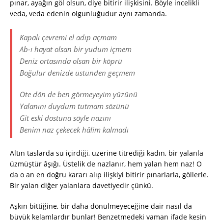
pınar, ayağın göl olsun, diye bitirir ilişkisini. Böyle incelikli
veda, veda edenin olgunluğudur aynı zamanda.
Kapalı çevremi el adıp açmam
Ab-ı hayat olsan bir yudum içmem
Deniz ortasında olsan bir köprü
Boğulur denizde üstünden geçmem
Öte dön de ben görmeyeyim yüzünü
Yalanını duydum tutmam sözünü
Git eski dostuna söyle nazını
Benim naz çekecek hâlim kalmadı
Altın taslarda su içirdiği, üzerine titrediği kadın, bir yalanla
üzmüştür âşığı. Üstelik de nazlanır, hem yalan hem naz! O
da o an en doğru kararı alıp ilişkiyi bitirir pınarlarla, göllerle.
Bir yalan diğer yalanlara davetiyedir çünkü.
Aşkın bittiğine, bir daha dönülmeyeceğine dair nasıl da
büyük kelamlardır bunlar! Benzetmedeki yaman ifade kesin