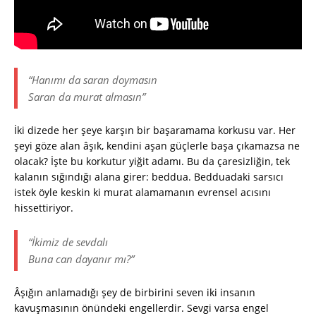
“Hanımı da saran doymasın
Saran da murat almasın”
İki dizede her şeye karşın bir başaramama korkusu var. Her
şeyi göze alan âşık, kendini aşan güçlerle başa çıkamazsa ne
olacak? İşte bu korkutur yiğit adamı. Bu da çaresizliğin, tek
kalanın sığındığı alana girer: beddua. Bedduadaki sarsıcı
istek öyle keskin ki murat alamamanın evrensel acısını
hissettiriyor.
“İkimiz de sevdalı
Buna can dayanır mı?”
Âşığın anlamadığı şey de birbirini seven iki insanın
kavuşmasının önündeki engellerdir. Sevgi varsa engel