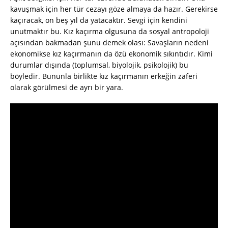
kavuşmak için her tür cezayı göze almaya da hazır. Gerekirse
kaçıracak, on beş yıl da yatacaktır. Sevgi için kendini
unutmaktır bu. Kız kaçırma olgusuna da sosyal antropoloji
açısından bakmadan şunu demek olası: Savaşların nedeni
ekonomikse kız kaçırmanın da özü ekonomik sıkıntıdır. Kimi
durumlar dışında (toplumsal, biyolojik, psikolojik) bu
böyledir. Bununla birlikte kız kaçırmanın erkeğin zaferi
olarak görülmesi de ayrı bir yara.