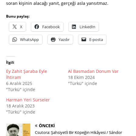
soran kişinin alacağı yanıt, gerçeği asla yansıtmaz.
Bunu paylaş:
X
Facebook
LinkedIn
WhatsApp
Yazdır
E-posta
İlgili
Ey Zahit Şaraba Eyle
Al Basmadan Donum Var
İhtiram
18 Ekim 2024
6 Aralık 2025
"Türkü" içinde
"Türkü" içinde
Harman Yeri Sürseler
18 Aralık 2023
"Türkü" içinde
ÖNCEKI
Csutora: Şahsiyetli Bir Köpeğin Hikâyesi / Sándor