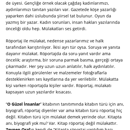
de üyesi. Gençliğe örnek olacak çağdaş kadınlarımızı,
aydınlarımızı tanıtan yazıları var. Gazetede köşe yazarlığı
yaparken dahi üslubunda şiirsel tat bulunur. Oyun da
yazmış bir yazar. Kadın sorunları, insan hakları yazılarında
önceliği oldu hep. Mülakatları ses getirdi.
Röportaj ile mülakat, nedense yazarlarımız ve halk
tarafından karıştırılıyor. İkisi ayrı tür oysa. Soruya ve yanıta
dayanır mülakat. Röportajda da soru-yanıt vardır ama
öncelik; araştırma, bir soruna parmak basma, gerçeği ortaya
çıkarmadır. Her şey uzun uzun anlatılır, halk aydınlatılır.
Konuyla ilgili görülenler ve malzemeler fotoğraflarla
desteklenirken ses kayıtlarına da yer verilebilir. Mülakatta
kişi varken röportajda kişiler vardır. Röportaj, mülakatı
kapsayan uzun yazılardır kısacası.
“
O Güzel İnsanlar
” kitabının tanıtımında kitabın türü için anı,
biyografi, röportaj diyenler var ama kitabın türü röportaj hiç
değil. Kitabın türü için mülakat demek yerinde olur. Kitapta
anı, biyografi yok mu? Var. Kitap röportaj değil mülakattır.
Zeynep Oral
’ın kendi de “Kitapta röportaj yaptığım bazı