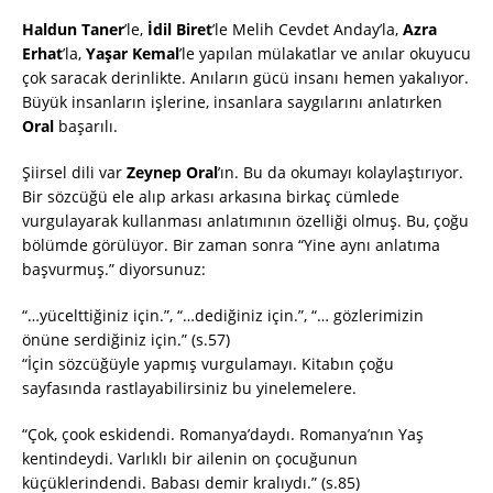
Haldun Taner
’le,
İdil Biret
’le Melih Cevdet Anday’la,
Azra
Erhat
’la,
Yaşar Kemal
’le yapılan mülakatlar ve anılar okuyucu
çok saracak derinlikte. Anıların gücü insanı hemen yakalıyor.
Büyük insanların işlerine, insanlara saygılarını anlatırken
Oral
başarılı.
Şiirsel dili var
Zeynep Oral
’ın. Bu da okumayı kolaylaştırıyor.
Bir sözcüğü ele alıp arkası arkasına birkaç cümlede
vurgulayarak kullanması anlatımının özelliği olmuş. Bu, çoğu
bölümde görülüyor. Bir zaman sonra “Yine aynı anlatıma
başvurmuş.” diyorsunuz:
“…yücelttiğiniz için.”, “…dediğiniz için.”, “… gözlerimizin
önüne serdiğiniz için.” (s.57)
“İçin sözcüğüyle yapmış vurgulamayı. Kitabın çoğu
sayfasında rastlayabilirsiniz bu yinelemelere.
“Çok, çook eskidendi. Romanya’daydı. Romanya’nın Yaş
kentindeydi. Varlıklı bir ailenin on çocuğunun
küçüklerindendi. Babası demir kralıydı.” (s.85)