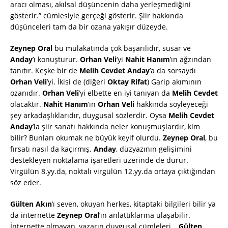
aracı olması, akılsal düşüncenin daha yerleşmediğini
gösterir.” cümlesiyle gerçeği gösterir. Şiir hakkında
düşünceleri tam da bir ozana yakışır düzeyde.
Zeynep Oral
bu mülakatında çok başarılıdır, susar ve
Anday
’ı konuşturur.
Orhan Veli
’yi
Nahit Hanım
’ın ağzından
tanıtır. Keşke bir de
Melih Cevdet Anday
’a da sorsaydı
Orhan Veli
’yi. İkisi de (diğeri
Oktay Rifat
) Garip akımının
ozanıdır.
Orhan Veli
’yi elbette en iyi tanıyan da
Melih Cevdet
olacaktır.
Nahit Hanım
’ın
Orhan Veli
hakkında söyleyeceği
şey arkadaşlıklarıdır, duygusal sözlerdir. Oysa
Melih Cevdet
Anday
’la şiir sanatı hakkında neler konuşmuşlardır, kim
bilir? Bunları okumak ne büyük keyif olurdu.
Zeynep Oral
, bu
fırsatı nasıl da kaçırmış.
Anday
, düzyazının gelişimini
destekleyen noktalama işaretleri üzerinde de durur.
Virgülün 8.yy.da, noktalı virgülün 12.yy.da ortaya çıktığından
söz eder.
Gülten Akın
’ı seven, okuyan herkes, kitaptaki bilgileri bilir ya
da internette
Zeynep Oral
’ın anlattıklarına ulaşabilir.
İnternette olmayan, yazarın duygusal cümleleri…
Gülten