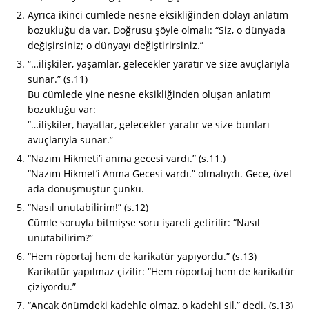
Ayrıca ikinci cümlede nesne eksikliğinden dolayı anlatım
bozukluğu da var. Doğrusu şöyle olmalı: “Siz, o dünyada
değişirsiniz; o dünyayı değiştirirsiniz.”
“…ilişkiler, yaşamlar, gelecekler yaratır ve size avuçlarıyla
sunar.” (s.11)
Bu cümlede yine nesne eksikliğinden oluşan anlatım
bozukluğu var:
“…ilişkiler, hayatlar, gelecekler yaratır ve size bunları
avuçlarıyla sunar.”
“Nazım Hikmeti’i anma gecesi vardı.” (s.11.)
“Nazım Hikmet’i Anma Gecesi vardı.” olmalıydı. Gece, özel
ada dönüşmüştür çünkü.
“Nasıl unutabilirim!” (s.12)
Cümle soruyla bitmişse soru işareti getirilir: “Nasıl
unutabilirim?”
“Hem röportaj hem de karikatür yapıyordu.” (s.13)
Karikatür yapılmaz çizilir: “Hem röportaj hem de karikatür
çiziyordu.”
“Ancak önümdeki kadehle olmaz, o kadehi sil,” dedi. (s.13)