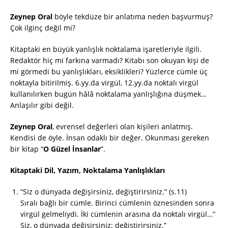
Zeynep Oral
böyle tekdüze bir anlatıma neden başvurmuş?
Çok ilginç değil mi?
Kitaptaki en büyük yanlışlık noktalama işaretleriyle ilgili.
Redaktör hiç mi farkına varmadı? Kitabı son okuyan kişi de
mi görmedi bu yanlışlıkları, eksiklikleri? Yüzlerce cümle üç
noktayla bitirilmiş. 6.yy.da virgül, 12.yy.da noktalı virgül
kullanılırken bugün hâlâ noktalama yanlışlığına düşmek…
Anlaşılır gibi değil.
Zeynep Oral
, evrensel değerleri olan kişileri anlatmış.
Kendisi de öyle. İnsan odaklı bir değer. Okunması gereken
bir kitap “
O Güzel İnsanlar
”.
Kitaptaki Dil, Yazım, Noktalama Yanlışlıkları
“Siz o dünyada değişirsiniz, değiştirirsiniz.” (s.11)
Sıralı bağlı bir cümle. Birinci cümlenin öznesinden sonra
virgül gelmeliydi. İki cümlenin arasına da noktalı virgül…”
Siz, o dünyada değişirsiniz; değiştirirsiniz.”