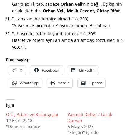
Garip adlı kitap, sadece
Orhan Veli
’nin değil, üç kişinin
ortak kitabıdır:
Orhan Veli, Melih Cevdet, Oktay Rifat
“… ansızın, birdenbire olmadı.” (s.203)
“Ansızın ve birdenbire” aynı anlamda. Biri olmalı.
“…hasretle, özlemle yandı tutuştu.” (s.208)
Hasret ve özlem aynı anlamda anlamdaş sözcükler. Biri
yeterli.
Bunu paylaş:
X
Facebook
LinkedIn
WhatsApp
Yazdır
E-posta
İlgili
O Üç Adam ve Kırlangıçlar
Yazmalı Defter / Faruk
12 Ekim 2018
Duman
"Deneme" içinde
6 Mayıs 2025
"Eleştiri" içinde