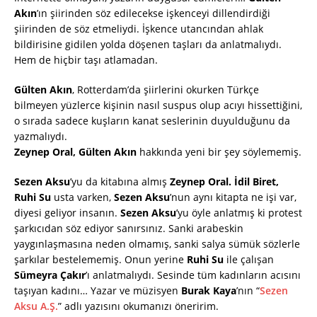
Akın
’ın şiirinden söz edilecekse işkenceyi dillendirdiği
şiirinden de söz etmeliydi. İşkence utancından ahlak
bildirisine gidilen yolda döşenen taşları da anlatmalıydı.
Hem de hiçbir taşı atlamadan.
Gülten Akın
, Rotterdam’da şiirlerini okurken Türkçe
bilmeyen yüzlerce kişinin nasıl suspus olup acıyı hissettiğini,
o sırada sadece kuşların kanat seslerinin duyulduğunu da
yazmalıydı.
Zeynep Oral, Gülten Akın
hakkında yeni bir şey söylememiş.
Sezen Aksu
’yu da kitabına almış
Zeynep Oral. İdil Biret,
Ruhi Su
usta varken,
Sezen Aksu
’nun aynı kitapta ne işi var,
diyesi geliyor insanın.
Sezen Aksu
’yu öyle anlatmış ki protest
şarkıcıdan söz ediyor sanırsınız. Sanki arabeskin
yaygınlaşmasına neden olmamış, sanki salya sümük sözlerle
şarkılar bestelememiş. Onun yerine
Ruhi Su
ile çalışan
Sümeyra Çakır
’ı anlatmalıydı. Sesinde tüm kadınların acısını
taşıyan kadını… Yazar ve müzisyen
Burak Kaya
’nın “
Sezen
Aksu A.Ş.
” adlı yazısını okumanızı öneririm.