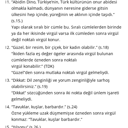
“Abidin Dino, Türkiye’nin, Türk kültürünün onur abidesi
olmakla kalmadı, dünyanın neresine giderse gitsin
ülkesini hep içinde, yüreğinin ve aklının içinde taşıdı.”
(s.15.)
Yapı olarak sıralı bir cümle bu. Sıralı cümlelerden birinde
ya da her ikisinde virgül varsa ilk cümleden sonra virgül
değil noktalı virgül konur.
“Güzel, bir resim, bir çiçek, bir kadın olabilir.” (s.18)
“İkiden fazla eş değer ögeler arasında virgül bulunan
cümlelerde özneden sonra noktalı
virgül konabilir:” (TDK)
“Güzel”den sonra mutlaka noktalı virgül gelmeliydi.
“Dikkat: Dil zenginliği ve yorum zenginliğiyle sarhoş
olabilirsiniz.” (s.19)
“Dikkat” sözcüğünden sonra iki nokta değil ünlem işareti
gelmeliydi.
“Tavuklar, kuşlar, barbardır.” (s.24)
Özne yükleme uzak düşmemişse özneden sonra virgül
konmaz: “Tavuklar, kuşlar barbardır.”
“Yılsonu” (s.26.)