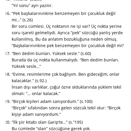
“Yıl sonu” ayrı yazılır.
“Pek başkalarınınkine benzemeyen bir çocukluk değil
mi…” (s.26)
Bir soru cümlesi. Üç noktanın ne işi var? Üç nokta yerine
soru işareti gelmeliydi. Ayrıca “pek” sözcüğü yanlış yerde
kullanılmış. Bu da anlatım bozukluğuna neden olmuş.
“Başkalarınınkine pek benzemeyen bir çocukluk değil mi?
“Ben dedim bunları. Yüksek sesle.” (s.60)
Burada da üç nokta kullanmalıydı. “Ben dedim bunları.
Yüksek sesle…”
“Evime, resimlerime çok bağlıyım. Ben gideceğim, onlar
kalacaklar.” (s.92.)
İnsan dışı varlıklar, çoğul özne olduklarında yüklem tekil
olmalı: “… onlar kalacak.”
“Birçok kişileri adam sanıyordum.” (s.100)
“Birçok” sıfatından sonra gelen sözcük tekil olur: “Birçok
kişiyi adam sanıyordum.”
“İlk şiir kitabı olan Garip’te…” (s.”195)
Bu cümlede “olan” sözcüğüne gerek yok.