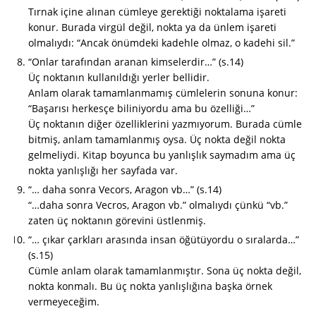
Tırnak içine alınan cümleye gerektiği noktalama işareti
konur. Burada virgül değil, nokta ya da ünlem işareti
olmalıydı: “Ancak önümdeki kadehle olmaz, o kadehi sil.”
“Onlar tarafından aranan kimselerdir…” (s.14)
Üç noktanın kullanıldığı yerler bellidir.
Anlam olarak tamamlanmamış cümlelerin sonuna konur:
“Başarısı herkesçe biliniyordu ama bu özelliği…”
Üç noktanın diğer özelliklerini yazmıyorum. Burada cümle
bitmiş, anlam tamamlanmış oysa. Üç nokta değil nokta
gelmeliydi. Kitap boyunca bu yanlışlık saymadım ama üç
nokta yanlışlığı her sayfada var.
“… daha sonra Vecors, Aragon vb…” (s.14)
“…daha sonra Vecros, Aragon vb.” olmalıydı çünkü “vb.”
zaten üç noktanın görevini üstlenmiş.
“… çıkar çarkları arasında insan öğütüyordu o sıralarda…”
(s.15)
Cümle anlam olarak tamamlanmıştır. Sona üç nokta değil,
nokta konmalı. Bu üç nokta yanlışlığına başka örnek
vermeyeceğim.