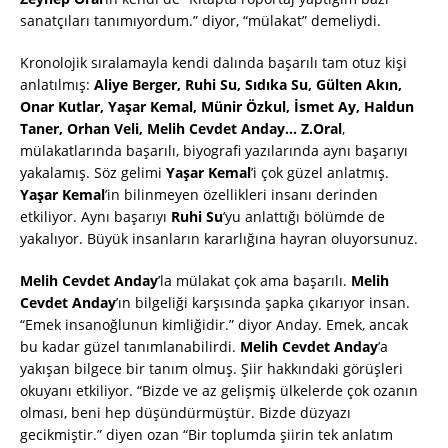
sanatçıları tanımıyordum.” diyor, “mülakat” demeliydi.
Kronolojik sıralamayla kendi dalında başarılı tam otuz kişi
anlatılmış:
Aliye Berger, Ruhi Su, Sıdıka Su, Gülten Akın,
Onar Kutlar, Yaşar Kemal, Münir Özkul, İsmet Ay, Haldun
Taner, Orhan Veli, Melih Cevdet Anday… Z.Oral
,
mülakatlarında başarılı, biyografi yazılarında aynı başarıyı
yakalamış. Söz gelimi
Yaşar Kemal
’i çok güzel anlatmış.
Yaşar Kemal
’in bilinmeyen özellikleri insanı derinden
etkiliyor. Aynı başarıyı
Ruhi Su
’yu anlattığı bölümde de
yakalıyor. Büyük insanların kararlığına hayran oluyorsunuz.
Melih Cevdet Anday
’la mülakat çok ama başarılı.
Melih
Cevdet Anday
’ın bilgeliği karşısında şapka çıkarıyor insan.
“Emek insanoğlunun kimliğidir.” diyor Anday. Emek, ancak
bu kadar güzel tanımlanabilirdi.
Melih Cevdet Anday
’a
yakışan bilgece bir tanım olmuş. Şiir hakkındaki görüşleri
okuyanı etkiliyor. “Bizde ve az gelişmiş ülkelerde çok ozanın
olması, beni hep düşündürmüştür. Bizde düzyazı
gecikmiştir.” diyen ozan “Bir toplumda şiirin tek anlatım