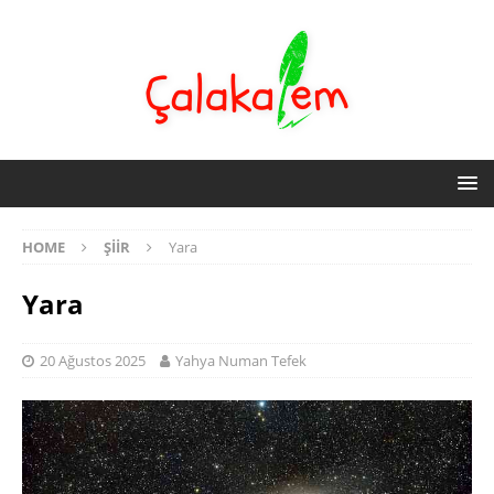
HOME
ŞIIR
Yara
Yara
20 Ağustos 2025
Yahya Numan Tefek