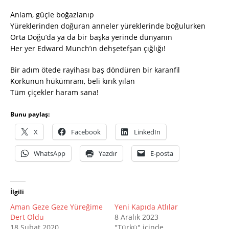
Anlam, güçle boğazlanıp
Yüreklerinden doğuran anneler yüreklerinde boğulurken
Orta Doğu’da ya da bir başka yerinde dünyanın
Her yer Edward Munch’ın dehşetefşan çığlığı!
Bir adım ötede rayihası baş döndüren bir karanfil
Korkunun hükümranı, beli kırık yılan
Tüm çiçekler haram sana!
Bunu paylaş:
X
Facebook
LinkedIn
WhatsApp
Yazdır
E-posta
İlgili
Aman Geze Geze Yüreğime
Yeni Kapıda Atlılar
Dert Oldu
8 Aralık 2023
18 Şubat 2020
"Türkü" içinde