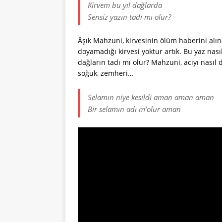
Kirvem bu yıl dağlarda
Sensiz yazın tadı mı olur?
Âşık Mahzuni, kirvesinin ölüm haberini alınc
doyamadığı kirvesi yoktur artık. Bu yaz nası
dağların tadı mı olur? Mahzuni, acıyı nasıl
soğuk, zemheri…
Selamın niye kesildi aman aman aman
Bir selamın adı m’olur aman