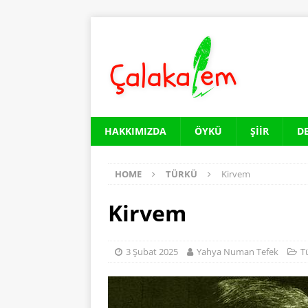
HAKKIMIZDA
ÖYKÜ
ŞIIR
D
HOME
TÜRKÜ
Kirvem
Kirvem
3 Şubat 2025
Yahya Numan Tefek
T