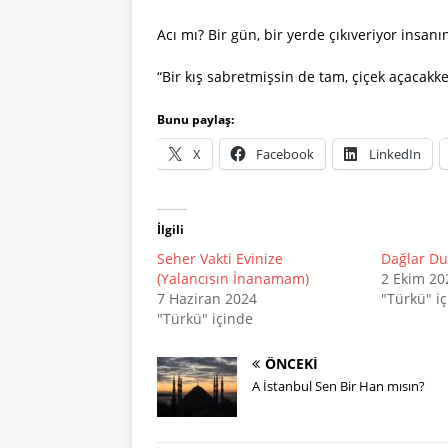
Acı mı? Bir gün, bir yerde çıkıveriyor insanı
“Bir kış sabretmişsin de tam, çiçek açacakk
Bunu paylaş:
X
Facebook
LinkedIn
İlgili
Seher Vakti Evinize
Dağlar D
(Yalancısın İnanamam)
2 Ekim 20
7 Haziran 2024
"Türkü" i
"Türkü" içinde
ÖNCEKI
A İstanbul Sen Bir Han mısın?