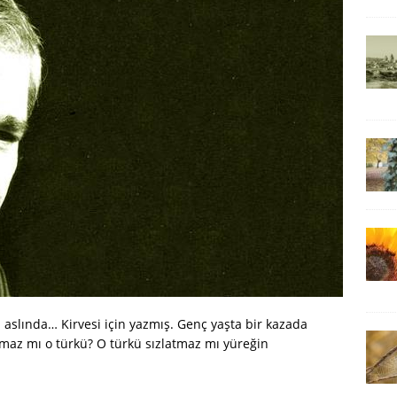
 aslında… Kirvesi için yazmış. Genç yaşta bir kazada
olmaz mı o türkü? O türkü sızlatmaz mı yüreğin