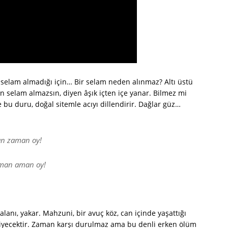
in, selam almadığı için… Bir selam neden alınmaz? Altı üstü
n selam almazsın, diyen âşık içten içe yanar. Bilmez mi
e bu duru, doğal sitemle acıyı dillendirir. Dağlar güz…
an zaman oy!
man aman oy!
alanı, yakar. Mahzuni, bir avuç köz, can içinde yaşattığı
riyecektir. Zaman karşı durulmaz ama bu denli erken ölüm