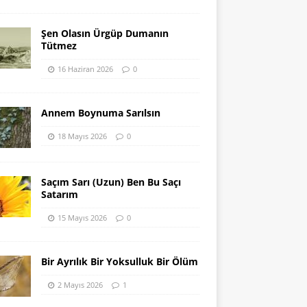
Şen Olasın Ürgüp Dumanın
Tütmez
16 Haziran 2026
0
Annem Boynuma Sarılsın
18 Mayıs 2026
0
Saçım Sarı (Uzun) Ben Bu Saçı
Satarım
15 Mayıs 2026
0
Bir Ayrılık Bir Yoksulluk Bir Ölüm
2 Mayıs 2026
1