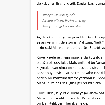
de kabullenilir gibi değil. Dağlar başı duma
Hüseyin’im kan içinde
Varsam gitsem Erzincan’a oy
Hüseyin’im gelmiş mi ola?
Ağıtları kadınlar yakar genelde. Bu erkek ağ
selam verir mi, diye soran Mahzuni, “belki”
ardındaki Mahzuni’yi de öldürür. Bu ağıt, 
Kirvelik geleneği kimi inançlarda kutsaldır
olduğu bir dostluk… Mahzuni’deki bu “aman”
koymak insan olmanın sonucudur. Kirden, kö
kadar büyüleyici… Atina tragedyalarındaki 
neden bir manzum tiyatro yazmadı ki? Sopho
Mahzuni’ye baş sağlığına gelirdi mutlaka. 
Kirve Hüseyin, yurt dışında yaşar ancak ya
Mahzuni’ye şenlik havasıdır. Bu şenlik orta
bir birliktelik verir her ikisine de.