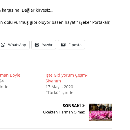
n karşısına. Dağlar kirvesiz…
en dolu vurmuş gibi oluyor bazen hayat.” (Şeker Portakalı)
WhatsApp
Yazdır
E-posta
uman Böyle
İşte Gidiyorum Çeşm-i
24
Siyahım
çinde
17 Mayıs 2020
"Türkü" içinde
SONRAKI
Çiçekten Harman Olmaz