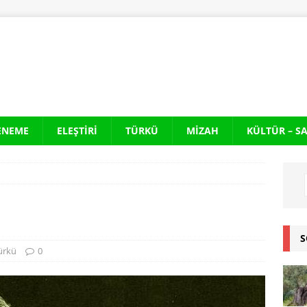
ENEME
ELEŞTIRI
TÜRKÜ
MIZAH
KÜLTÜR – S
S
ürkü
0