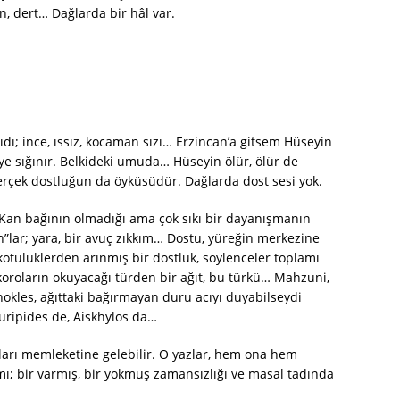
n, dert… Dağlarda bir hâl var.
ıdı; ince, ıssız, kocaman sızı… Erzincan’a gitsem Hüseyin
 ye sığınır. Belkideki umuda… Hüseyin ölür, ölür de
gerçek dostluğun da öyküsüdür. Dağlarda dost sesi yok.
. Kan bağının olmadığı ama çok sıkı bir dayanışmanın
lar; yara, bir avuç zıkkım… Dostu, yüreğin merkezine
tülüklerden arınmış bir dostluk, söylenceler toplamı
koroların okuyacağı türden bir ağıt, bu türkü… Mahzuni,
kles, ağıttaki bağırmayan duru acıyı duyabilseydi
Euripides de, Aiskhylos da…
zları memleketine gelebilir. O yazlar, hem ona hem
mı; bir varmış, bir yokmuş zamansızlığı ve masal tadında