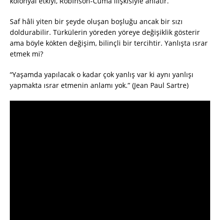
kolonyal etkiyi, Robinson-Cuma ilişkisiyle anlatır.
Saf hâli yiten bir şeyde oluşan boşluğu ancak bir sızı
doldurabilir. Türkülerin yöreden yöreye değişiklik gösterir
ama böyle kökten değişim, bilinçli bir tercihtir. Yanlışta ısrar
etmek mi?
“Yaşamda yapılacak o kadar çok yanlış var ki aynı yanlışı
yapmakta ısrar etmenin anlamı yok.” (Jean Paul Sartre)