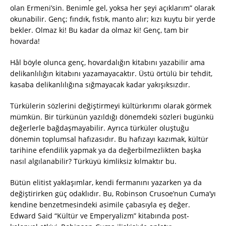
olan Ermeni’sin. Benimle gel, yoksa her şeyi açıklarım” olarak
okunabilir. Genç; fındık, fıstık, manto alır; kızı kuytu bir yerde
bekler. Olmaz ki! Bu kadar da olmaz ki! Genç, tam bir
hovarda!
Hâl böyle olunca genç, hovardalığın kitabını yazabilir ama
delikanlılığın kitabını yazamayacaktır. Üstü örtülü bir tehdit,
kasaba delikanlılığına sığmayacak kadar yakışıksızdır.
Türkülerin sözlerini değiştirmeyi kültürkırımı olarak görmek
mümkün. Bir türkünün yazıldığı dönemdeki sözleri bugünkü
değerlerle bağdaşmayabilir. Ayrıca türküler oluştuğu
dönemin toplumsal hafızasıdır. Bu hafızayı kazımak, kültür
tarihine efendilik yapmak ya da değerbilmezlikten başka
nasıl algılanabilir? Türküyü kimliksiz kılmaktır bu.
Bütün elitist yaklaşımlar, kendi fermanını yazarken ya da
değiştirirken güç odaklıdır. Bu, Robinson Crusoe’nun Cuma’yı
kendine benzetmesindeki asimile çabasıyla eş değer.
Edward Said “Kültür ve Emperyalizm” kitabında post-