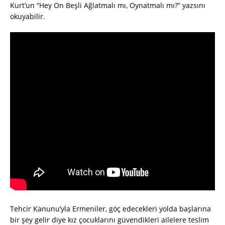
Kurt’un “Hey On Beşli Ağlatmalı mı, Oynatmalı mı?” yazsını
okuyabilir.
Tehcir Kanunu’yla Ermeniler, göç edecekleri yolda başlarına
bir şey gelir diye kız çocuklarını güvendikleri ailelere teslim