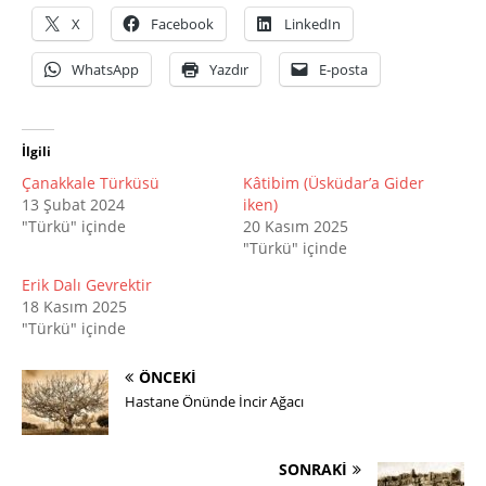
X
Facebook
LinkedIn
WhatsApp
Yazdır
E-posta
İlgili
Çanakkale Türküsü
Kâtibim (Üsküdar’a Gider
13 Şubat 2024
iken)
"Türkü" içinde
20 Kasım 2025
"Türkü" içinde
Erik Dalı Gevrektir
18 Kasım 2025
"Türkü" içinde
ÖNCEKI
Hastane Önünde İncir Ağacı
SONRAKI