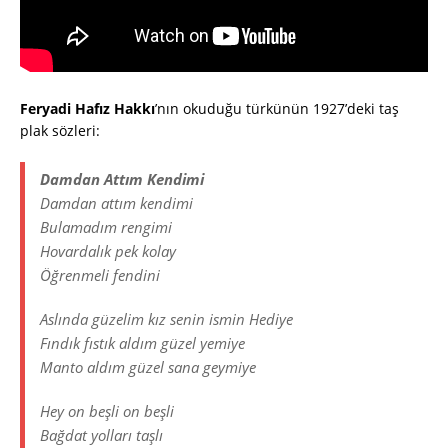
Feryadi Hafız Hakkı
’nın okuduğu türkünün 1927’deki taş
plak sözleri:
Damdan Attım Kendimi
Damdan attım kendimi
Bulamadım rengimi
Hovardalık pek kolay
Öğrenmeli fendini
Aslında güzelim kız senin ismin Hediye
Fındık fıstık aldım güzel yemiye
Manto aldım güzel sana geymiye
Hey on beşli on beşli
Bağdat yolları taşlı