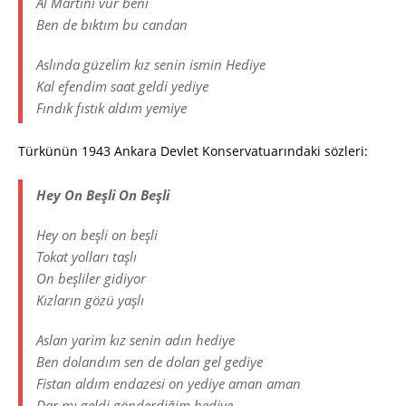
Al Martini vur beni
Ben de bıktım bu candan
Aslında güzelim kız senin ismin Hediye
Kal efendim saat geldi yediye
Fındık fıstık aldım yemiye
Türkünün 1943 Ankara Devlet Konservatuarındaki sözleri:
Hey On Beşli On Beşli
Hey on beşli on beşli
Tokat yolları taşlı
On beşliler gidiyor
Kızların gözü yaşlı
Aslan yarim kız senin adın hediye
Ben dolandım sen de dolan gel gediye
Fistan aldım endazesi on yediye aman aman
Dar mı geldi gönderdiğim hediye