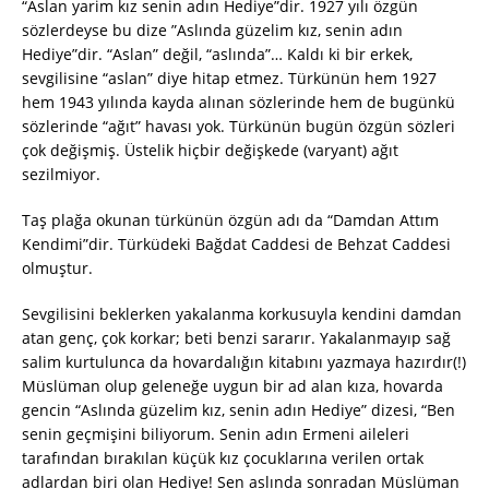
“Aslan yarim kız senin adın Hediye”dir. 1927 yılı özgün
sözlerdeyse bu dize ”Aslında güzelim kız, senin adın
Hediye”dir. “Aslan” değil, “aslında”… Kaldı ki bir erkek,
sevgilisine “aslan” diye hitap etmez. Türkünün hem 1927
hem 1943 yılında kayda alınan sözlerinde hem de bugünkü
sözlerinde “ağıt” havası yok. Türkünün bugün özgün sözleri
çok değişmiş. Üstelik hiçbir değişkede (varyant) ağıt
sezilmiyor.
Taş plağa okunan türkünün özgün adı da “Damdan Attım
Kendimi”dir. Türküdeki Bağdat Caddesi de Behzat Caddesi
olmuştur.
Sevgilisini beklerken yakalanma korkusuyla kendini damdan
atan genç, çok korkar; beti benzi sararır. Yakalanmayıp sağ
salim kurtulunca da hovardalığın kitabını yazmaya hazırdır(!)
Müslüman olup geleneğe uygun bir ad alan kıza, hovarda
gencin “Aslında güzelim kız, senin adın Hediye” dizesi, “Ben
senin geçmişini biliyorum. Senin adın Ermeni aileleri
tarafından bırakılan küçük kız çocuklarına verilen ortak
adlardan biri olan Hediye! Sen aslında sonradan Müslüman