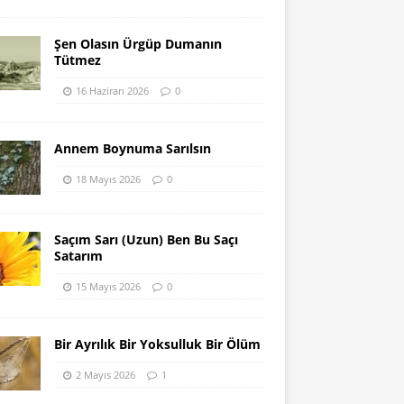
Şen Olasın Ürgüp Dumanın
Tütmez
16 Haziran 2026
0
Annem Boynuma Sarılsın
18 Mayıs 2026
0
Saçım Sarı (Uzun) Ben Bu Saçı
Satarım
15 Mayıs 2026
0
Bir Ayrılık Bir Yoksulluk Bir Ölüm
2 Mayıs 2026
1