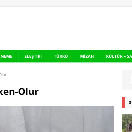
ENEME
ELEŞTIRI
TÜRKÜ
MIZAH
KÜLTÜR – S
Olur
ken-Olur
S