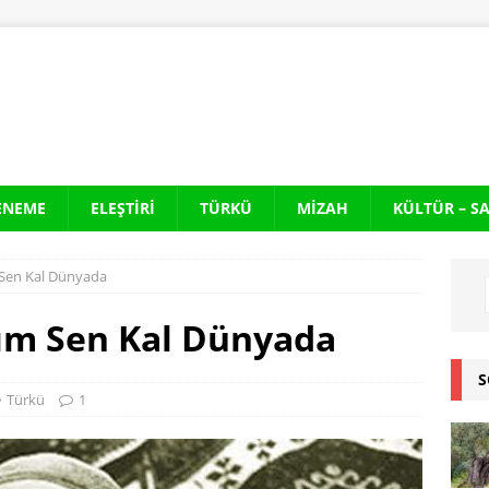
ENEME
ELEŞTIRI
TÜRKÜ
MIZAH
KÜLTÜR – S
Sen Kal Dünyada
ım Sen Kal Dünyada
S
Türkü
1