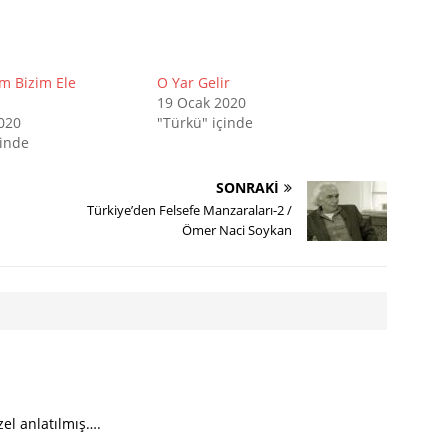
am Bizim Ele
O Yar Gelir
19 Ocak 2020
2020
"Türkü" içinde
çinde
SONRAKI
Türkiye’den Felsefe Manzaraları-2 /
Ömer Naci Soykan
zel anlatılmış….