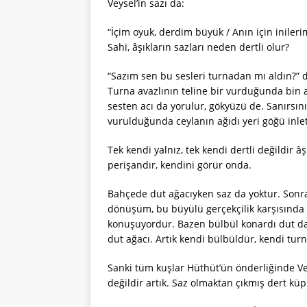
Veysel’in sazı da:
“İçim oyuk, derdim büyük / Anın için inileri
Sahi, âşıkların sazları neden dertli olur?
“Sazım sen bu sesleri turnadan mı aldın?” di
Turna avazlının teline bir vurduğunda bin ah
sesten acı da yorulur, gökyüzü de. Sanırsın
vurulduğunda ceylanın ağıdı yeri göğü inlet
Tek kendi yalnız, tek kendi dertli değildir âş
perişandır, kendini görür onda.
Bahçede dut ağacıyken saz da yoktur. Sonra
dönüşüm, bu büyülü gerçekçilik karşısında 
konuşuyordur. Bazen bülbül konardı dut dalı
dut ağacı. Artık kendi bülbüldür, kendi tu
Sanki tüm kuşlar Hüthüt’ün önderliğinde Vey
değildir artık. Saz olmaktan çıkmış dert küpü