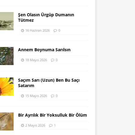
Şen Olasın Ürgüp Dumanın
Tütmez
16 Haziran 2026
0
Annem Boynuma Sarılsın
18 Mayıs 2026
0
Saçım Sarı (Uzun) Ben Bu Saçı
Satarım
15 Mayıs 2026
0
Bir Ayrılık Bir Yoksulluk Bir Ölüm
2 Mayıs 2026
1