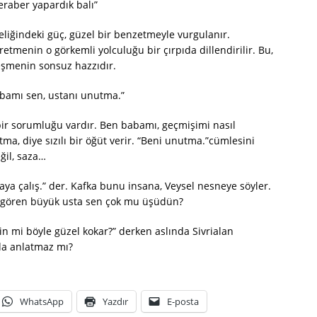
beraber yapardık balı”
eliğindeki güç, güzel bir benzetmeyle vurgulanır.
retmenin o görkemli yolculuğu bir çırpıda dillendirilir. Bu,
eşmenin sonsuz hazzıdır.
babamı sen, ustanı unutma.”
bir sorumluğu vardır. Ben babamı, geçmişimi nasıl
a, diye sızılı bir öğüt verir. “Beni unutma.”cümlesini
ğil, saza…
ya çalış.” der. Kafka bunu insana, Veysel nesneye söyler.
i gören büyük usta sen çok mu üşüdün?
çin mi böyle güzel kokar?” derken aslında Sivrialan
da anlatmaz mı?
WhatsApp
Yazdır
E-posta