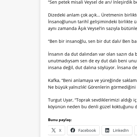
“Sen petek misali Veysel de arı/ İnleşirdik 
Dizedeki anlam çok açık… Üretmenin birlikt
İnsanoğlunun tarihî gelişimindeki birlikte ü
aynı zamanda Âşık Veysel’in sazıyla bütünl
“Ben bir insanoğlu, sen bir dut dalı/ Ben 
İnsanın da dut dalından var olan sazın da 
unutmadıysam sen de ey dut dalı beni unutm
insana değil, dut dalına söylüyor. İnsana de
Kafka, “Beni anlamaya ve yüreğinde saklama
Ne büyük yalnızlık! Görenlerin görmediğin
Turgut Uyar, “Toprak sevdiklerimizi aldığı i
köyünün neden bu denli güzel koktuğunu 
Bunu paylaş:
X
Facebook
LinkedIn