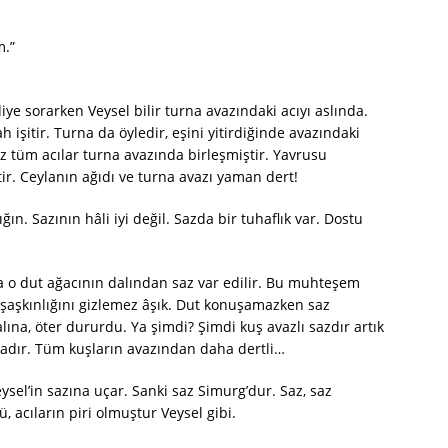
m.”
ye sorarken Veysel bilir turna avazındaki acıyı aslında.
 işitir. Turna da öyledir, eşini yitirdiğinde avazındaki
ız tüm acılar turna avazında birleşmiştir. Yavrusu
ir. Ceylanın ağıdı ve turna avazı yaman dert!
ığın. Sazının hâli iyi değil. Sazda bir tuhaflık var. Dostu
 o dut ağacının dalından saz var edilir. Bu muhteşem
şaşkınlığını gizlemez âşık. Dut konuşamazken saz
na, öter dururdu. Ya şimdi? Şimdi kuş avazlı sazdır artık
rnadır. Tüm kuşların avazından daha dertli…
sel’in sazına uçar. Sanki saz Simurg’dur. Saz, saz
, acıların piri olmuştur Veysel gibi.