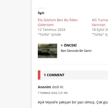
İlgili
Ela Gözlüm Ben Bu İlden
Allı Turn
Gidersem
Varırsan
12 Temmuz 2024
18 Eylül 
"Türkü" içinde
"Türkü" i
ÖNCEKI
Ben Denizde Bir Gemi
1 COMMENT
Anonim
dedi ki:
7 TEMMUZ 2024, 2:31 PM
Aşık Veysel’e yakışan bir yazı olmuş. Çok gü