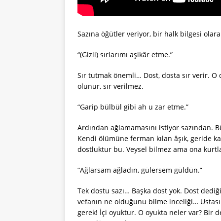
Sazına öğütler veriyor, bir halk bilgesi olara
“(Gizli) sırlarımı aşikâr etme.”
Sır tutmak önemli… Dost, dosta sır verir. O 
olunur, sır verilmez.
“Garip bülbül gibi ah u zar etme.”
Ardından ağlamamasını istiyor sazından. Bü
Kendi ölümüne ferman kılan âşık, geride ka
dostluktur bu. Veysel bilmez ama ona kurtla
“Ağlarsam ağladın, gülersem güldün.”
Tek dostu sazı… Başka dost yok. Dost dediğ
vefanın ne olduğunu bilme inceliği… Ustas
gerek! İçi oyuktur. O oyukta neler var? Bir 