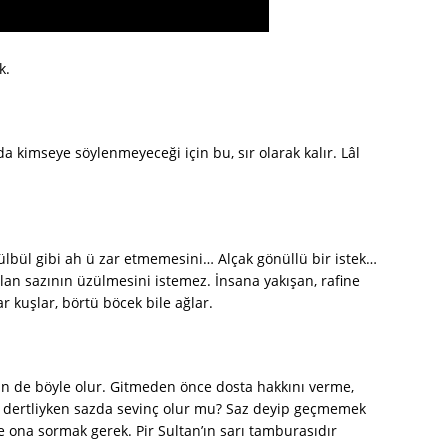
k.
da kimseye söylenmeyeceği için bu, sır olarak kalır. Lâl
lbül gibi ah ü zar etmemesini… Alçak gönüllü bir istek…
lan sazının üzülmesini istemez. İnsana yakışan, rafine
r kuşlar, börtü böcek bile ağlar.
in de böyle olur. Gitmeden önce dosta hakkını verme,
ı dertliyken sazda sevinç olur mu? Saz deyip geçmemek
de ona sormak gerek. Pir Sultan’ın sarı tamburasıdır