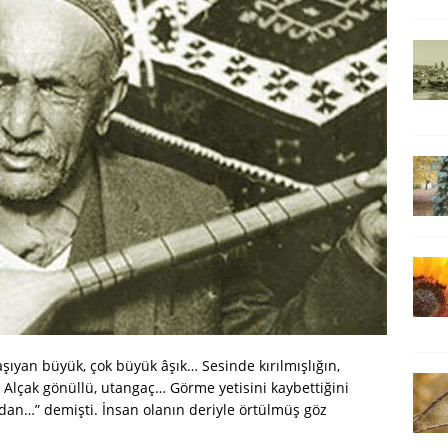
taşıyan büyük, çok büyük âşık… Sesinde kırılmışlığın,
si… Alçak gönüllü, utangaç… Görme yetisini kaybettiğini
an…” demişti. İnsan olanın deriyle örtülmüş göz