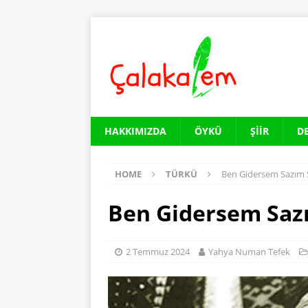
HAKKIMIZDA
ÖYKÜ
ŞIIR
D
HOME
TÜRKÜ
Ben Gidersem Sazım 
Ben Gidersem Saz
2 Temmuz 2024
Yahya Numan Tefek