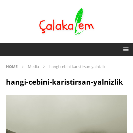
HOME
Media
hangi-cebini-karistirsan-yalnizlik
hangi-cebini-karistirsan-yalnizlik