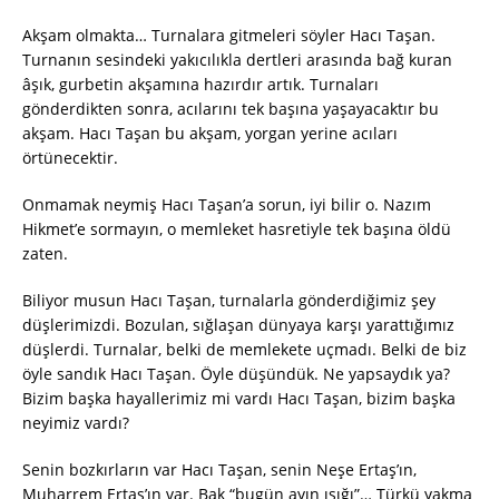
Akşam olmakta… Turnalara gitmeleri söyler Hacı Taşan.
Turnanın sesindeki yakıcılıkla dertleri arasında bağ kuran
âşık, gurbetin akşamına hazırdır artık. Turnaları
gönderdikten sonra, acılarını tek başına yaşayacaktır bu
akşam. Hacı Taşan bu akşam, yorgan yerine acıları
örtünecektir.
Onmamak neymiş Hacı Taşan’a sorun, iyi bilir o. Nazım
Hikmet’e sormayın, o memleket hasretiyle tek başına öldü
zaten.
Biliyor musun Hacı Taşan, turnalarla gönderdiğimiz şey
düşlerimizdi. Bozulan, sığlaşan dünyaya karşı yarattığımız
düşlerdi. Turnalar, belki de memlekete uçmadı. Belki de biz
öyle sandık Hacı Taşan. Öyle düşündük. Ne yapsaydık ya?
Bizim başka hayallerimiz mi vardı Hacı Taşan, bizim başka
neyimiz vardı?
Senin bozkırların var Hacı Taşan, senin Neşe Ertaş’ın,
Muharrem Ertaş’ın var. Bak “bugün ayın ışığı”… Türkü yakma