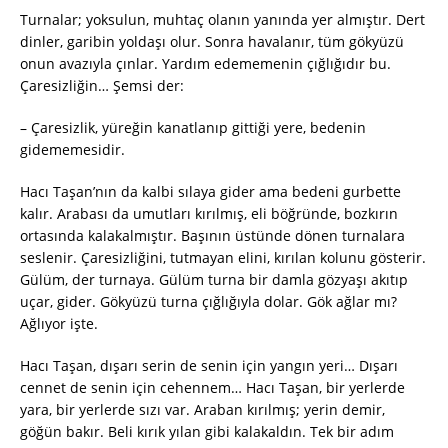
Turnalar; yoksulun, muhtaç olanın yanında yer almıştır. Dert
dinler, garibin yoldaşı olur. Sonra havalanır, tüm gökyüzü
onun avazıyla çınlar. Yardım edememenin çığlığıdır bu.
Çaresizliğin… Şemsi der:
– Çaresizlik, yüreğin kanatlanıp gittiği yere, bedenin
gidememesidir.
Hacı Taşan’nın da kalbi sılaya gider ama bedeni gurbette
kalır. Arabası da umutları kırılmış, eli böğründe, bozkırın
ortasında kalakalmıştır. Başının üstünde dönen turnalara
seslenir. Çaresizliğini, tutmayan elini, kırılan kolunu gösterir.
Gülüm, der turnaya. Gülüm turna bir damla gözyaşı akıtıp
uçar, gider. Gökyüzü turna çığlığıyla dolar. Gök ağlar mı?
Ağlıyor işte.
Hacı Taşan, dışarı serin de senin için yangın yeri… Dışarı
cennet de senin için cehennem… Hacı Taşan, bir yerlerde
yara, bir yerlerde sızı var. Araban kırılmış; yerin demir,
göğün bakır. Beli kırık yılan gibi kalakaldın. Tek bir adım