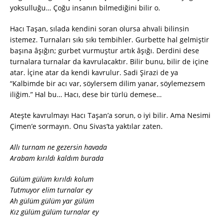
yoksulluğu… Çoğu insanın bilmediğini bilir o.
Hacı Taşan, sılada kendini soran olursa ahvali bilinsin
istemez. Turnaları sıkı sıkı tembihler. Gurbette hal gelmiştir
başına âşığın; gurbet vurmuştur artık âşığı. Derdini dese
turnalara turnalar da kavrulacaktır. Bilir bunu, bilir de içine
atar. İçine atar da kendi kavrulur. Sadi Şirazi de ya
“Kalbimde bir acı var, söylersem dilim yanar, söylemezsem
iliğim.” Hal bu… Hacı, dese bir türlü demese…
Ateşte kavrulmayı Hacı Taşan’a sorun, o iyi bilir. Ama Nesimi
Çimen’e sormayın. Onu Sivas’ta yaktılar zaten.
Allı turnam ne gezersin havada
Arabam kırıldı kaldım burada
Gülüm gülüm kırıldı kolum
Tutmuyor elim turnalar ey
Ah gülüm gülüm yar gülüm
Kız gülüm gülüm turnalar ey