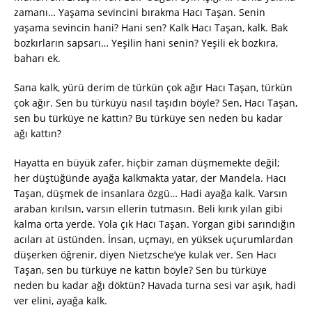
zamanı… Yaşama sevincini bırakma Hacı Taşan. Senin
yaşama sevincin hani? Hani sen? Kalk Hacı Taşan, kalk. Bak
bozkırların sapsarı… Yeşilin hani senin? Yeşili ek bozkıra,
baharı ek.
Sana kalk, yürü derim de türkün çok ağır Hacı Taşan, türkün
çok ağır. Sen bu türküyü nasıl taşıdın böyle? Sen, Hacı Taşan,
sen bu türküye ne kattın? Bu türküye sen neden bu kadar
ağı kattın?
Hayatta en büyük zafer, hiçbir zaman düşmemekte değil;
her düştüğünde ayağa kalkmakta yatar, der Mandela. Hacı
Taşan, düşmek de insanlara özgü… Hadi ayağa kalk. Varsın
araban kırılsın, varsın ellerin tutmasın. Beli kırık yılan gibi
kalma orta yerde. Yola çık Hacı Taşan. Yorgan gibi sarındığın
acıları at üstünden. İnsan, uçmayı, en yüksek uçurumlardan
düşerken öğrenir, diyen Nietzsche’ye kulak ver. Sen Hacı
Taşan, sen bu türküye ne kattın böyle? Sen bu türküye
neden bu kadar ağı döktün? Havada turna sesi var aşık, hadi
ver elini, ayağa kalk.