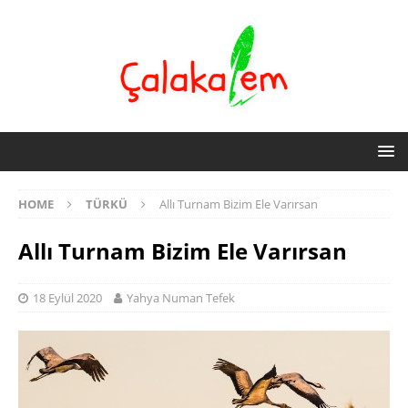
HOME
TÜRKÜ
Allı Turnam Bizim Ele Varırsan
Allı Turnam Bizim Ele Varırsan
18 Eylül 2020
Yahya Numan Tefek