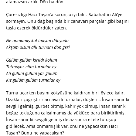
atamazsın artık. Dön ha dön.
Çaresizliği Hacı Taşan’a sorun, o iyi bilir. Sabahattin Ali’ye
sormayın. Onu dağ başında bir canavarı parçalar gibi başını
taşla ezerek öldürdüler zaten.
Ne onmamış kul imişim dünyada
Akşam olsun allı turnam dön geri
Gülüm gülüm kırıldı kolum
Tutmuyor elim turnalar ey
Ah gülüm gülüm yar gülüm
Kız gülüm gülüm turnalar ey
Turna uçarken başını gökyüzüne kaldıran biri, öylece kalır.
Uzakları çağrıştırır acı avazlı turnalar, düşleri… İnsan sanır ki
sevgili gelmiş, gurbet bitmiş, kahır yok olmuş, İnsan sanır ki
boğaz tokluğuna çalışılmamış da yüklüce para biriktirilmiş.
İnsan sanır ki sevgili gelmiş de az sonra el ele tutuşup
gidilecek. Ama onmamışlık var, onu ne yapacaksın Hacı
Taşan? Bunu ne yapacaksın?