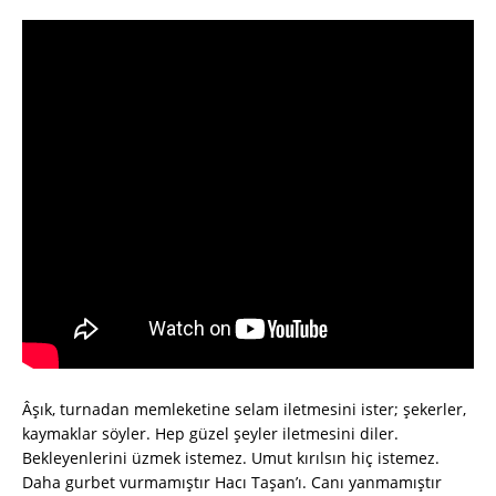
Âşık, turnadan memleketine selam iletmesini ister; şekerler,
kaymaklar söyler. Hep güzel şeyler iletmesini diler.
Bekleyenlerini üzmek istemez. Umut kırılsın hiç istemez.
Daha gurbet vurmamıştır Hacı Taşan’ı. Canı yanmamıştır