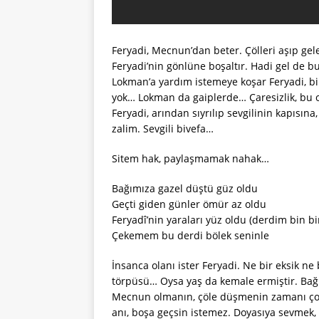
Feryadi, Mecnun’dan beter. Çölleri aşıp gel
Feryadi’nin gönlüne boşaltır. Hadi gel de b
Lokman’a yardım istemeye koşar Feryadi, b
yok… Lokman da gaiplerde… Çaresizlik, bu ol
Feryadi, arından sıyrılıp sevgilinin kapısı
zalim. Sevgili bivefa…
Sitem hak, paylaşmamak nahak…
Bağımıza gazel düştü güz oldu
Geçti giden günler ömür az oldu
Feryadî’nin yaraları yüz oldu (derdim bin bi
Çekemem bu derdi bölek seninle
İnsanca olanı ister Feryadi. Ne bir eksik ne b
törpüsü… Oysa yaş da kemale ermiştir. Bağ
Mecnun olmanın, çöle düşmenin zamanı çokta
anı, boşa geçsin istemez. Doyasıya sevmek,