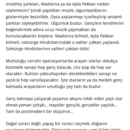
incelmiş şarkıları, Madonna ya da Ajda Pekkan neden
söylemesin? Şimdi yaptıkları müzik, olgunlaştıklarını
göstermiyor kesinlikle. Oysa yaşlanmayı içselleştirip anlamlı
şarkılar söyleyebilirler. Olgunluk budur. Gençlere kendilerini
beğendirmek adına ucuz müzik yapmaktan da
kurtulacaklardır böylece. Madonna bilmeli, Ajda Pekkan
bilmeli; sömürge Hindistan’ındaki o valiler çoktan yaşlandı.
Sömürge Hindistan’nın valileri çoktan öldü!
Mutluluğu cerrahi operasyonlarda arayan starlar oldukça
kozmetik sanayi hep genç kalacak, cılız pop da hep var
olacaktır. Ruhları yoksullaşırken destekledikleri sanayi ne
yazık ki hep varsıllaşacaktır. İşte starların ya da medeti genç
kalmada arayanların unuttuğu şey tam da budur.
Genç kalmaya çalışarak yaşamın akışını inkâr eden yaşlı star
olmak yaman çelişki… Hayaller gençlik, gerçekler yaşlılık…
Tam da postmodern bir düşünce…
Doğal süreci değil, yapay bir süreci seçmek, doğanın
yasalarını bilmemektir. Dönüşüm yasasını, yani bilimi inkâr