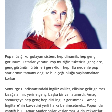
Pop müziği kurgulayan sistem, hep dinamik, hep genç
görünümlü starlar yaratır. Pop müziğin tüketicisi gençlere,
genç görünümlü birileri gereklidir hep. Bu nedenle pop
starlarının tamamı değilse bile çoğunluğu yaşlanmaktan
korkar.
Sömürge Hindistan’ındaki İngiliz valiler, ellisine gelir gelmez
kızağa alınır, yerine genç, başka bir vali atanırdı. Amaç
sömürgeye hep genç hep diri İngiliz görünmek… Amaç
İngiltere’nin kuvvetini yerli halka benimsetmek… Popun da
yaptığı bu… Amaç Madonna’lar yaşlanmaz, Ajda Pekkan’lar