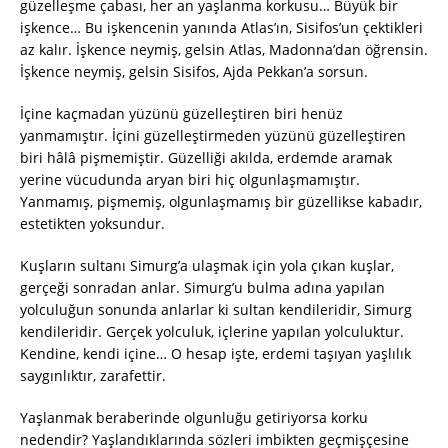
güzelleşme çabası, her an yaşlanma korkusu… Büyük bir
işkence… Bu işkencenin yanında Atlas’ın, Sisifos’un çektikleri
az kalır. İşkence neymiş, gelsin Atlas, Madonna’dan öğrensin.
İşkence neymiş, gelsin Sisifos, Ajda Pekkan’a sorsun.
İçine kaçmadan yüzünü güzelleştiren biri henüz
yanmamıştır. İçini güzelleştirmeden yüzünü güzelleştiren
biri hâlâ pişmemiştir. Güzelliği akılda, erdemde aramak
yerine vücudunda aryan biri hiç olgunlaşmamıştır.
Yanmamış, pişmemiş, olgunlaşmamış bir güzellikse kabadır,
estetikten yoksundur.
Kuşların sultanı Simurg’a ulaşmak için yola çıkan kuşlar,
gerçeği sonradan anlar. Simurg’u bulma adına yapılan
yolculuğun sonunda anlarlar ki sultan kendileridir, Simurg
kendileridir. Gerçek yolculuk, içlerine yapılan yolculuktur.
Kendine, kendi içine… O hesap işte, erdemi taşıyan yaşlılık
saygınlıktır, zarafettir.
Yaşlanmak beraberinde olgunluğu getiriyorsa korku
nedendir? Yaşlandıklarında sözleri imbikten geçmişçesine