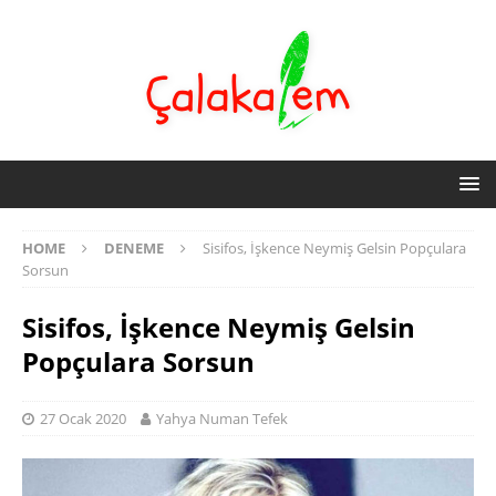
HOME
DENEME
Sisifos, İşkence Neymiş Gelsin Popçulara
Sorsun
Sisifos, İşkence Neymiş Gelsin
Popçulara Sorsun
27 Ocak 2020
Yahya Numan Tefek