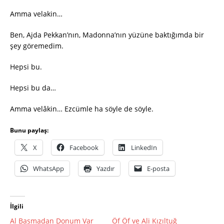
Amma velakin…
Ben, Ajda Pekkan’nın, Madonna’nın yüzüne baktığımda bir
şey göremedim.
Hepsi bu.
Hepsi bu da…
Amma velâkin… Ezcümle ha söyle de söyle.
Bunu paylaş:
X
Facebook
LinkedIn
WhatsApp
Yazdır
E-posta
İlgili
Al Basmadan Donum Var
Öf Öf ve Ali Kızıltuğ