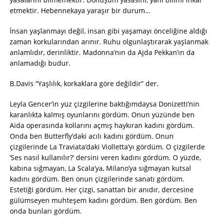
etmektir. Hebennekaya yaraşır bir durum…
İnsan yaşlanmayı değil, insan gibi yaşamayı önceliğine aldığı
zaman korkularından arınır. Ruhu olgunlaştırarak yaşlanmak
anlamlıdır, derinliktir. Madonna’nın da Ajda Pekkan’ın da
anlamadığı budur.
B.Davis “Yaşlılık, korkaklara göre değildir” der.
Leyla Gencer’in yüz çizgilerine baktığımdaysa Donizetti’nin
karanlıkta kalmış oyunlarını gördüm. Onun yüzünde ben
Aida operasında kollarını açmış haykıran kadını gördüm.
Onda ben Butterfly’daki acılı kadını gördüm. Onun
çizgilerinde La Traviata’daki Violletta’yı gördüm. O çizgilerde
‘Ses nasıl kullanılır?’ dersini veren kadını gördüm. O yüzde,
kabına sığmayan, La Scala’ya, Milano’ya sığmayan kutsal
kadını gördüm. Ben onun çizgilerinde sanatı gördüm.
Estetiği gördüm. Her çizgi, sanattan bir anıdır, dercesine
gülümseyen muhteşem kadını gördüm. Ben gördüm. Ben
onda bunları gördüm.