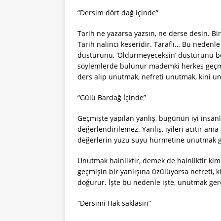
“Dersim dört dağ içinde”
Tarih ne yazarsa yazsın, ne derse desin. Bir
Tarih nalıncı keseridir. Taraflı… Bu neden
düsturunu, ‘Öldürmeyeceksin’ düsturunu b
söylemlerde bulunur mademki herkes geçmiş
ders alıp unutmak, nefreti unutmak, kini 
“Gülü Bardağ İçinde”
Geçmişte yapılan yanlış, bugünün iyi insanl
değerlendirilemez. Yanlış, iyileri acıtır am
değerlerin yüzü suyu hürmetine unutmak g
Unutmak hainliktir, demek de hainliktir ki
geçmişin bir yanlışına üzülüyorsa nefreti, 
doğurur. İşte bu nedenle işte, unutmak ge
“Dersimi Hak saklasın”