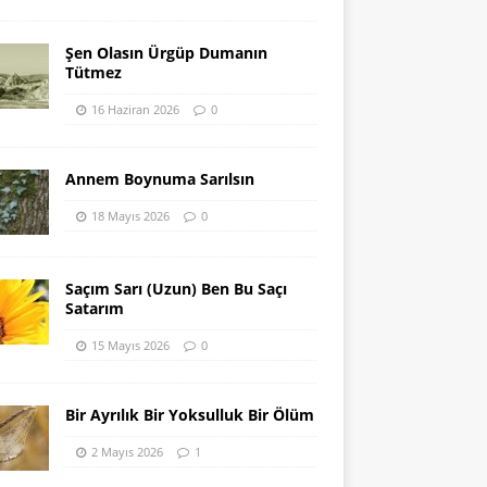
Şen Olasın Ürgüp Dumanın
Tütmez
16 Haziran 2026
0
Annem Boynuma Sarılsın
18 Mayıs 2026
0
Saçım Sarı (Uzun) Ben Bu Saçı
Satarım
15 Mayıs 2026
0
Bir Ayrılık Bir Yoksulluk Bir Ölüm
2 Mayıs 2026
1