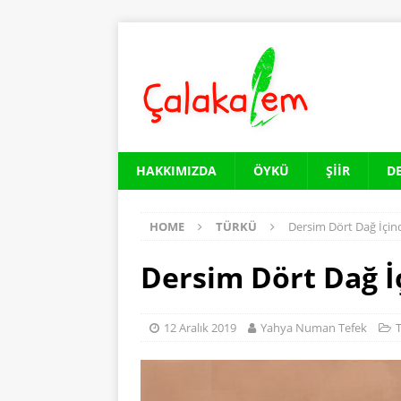
HAKKIMIZDA
ÖYKÜ
ŞIIR
D
HOME
TÜRKÜ
Dersim Dört Dağ İçin
Dersim Dört Dağ İ
12 Aralık 2019
Yahya Numan Tefek