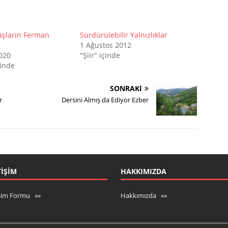
aşların Ferman
Sürdürülebilir Yalnızlıklar
1 Ağustos 2012
020
"Şiir" içinde
çinde
SONRAKI
r
Dersini Almış da Ediyor Ezber
TIŞIM
HAKKIMIZDA
işim Formu »»
Hakkımızda »»