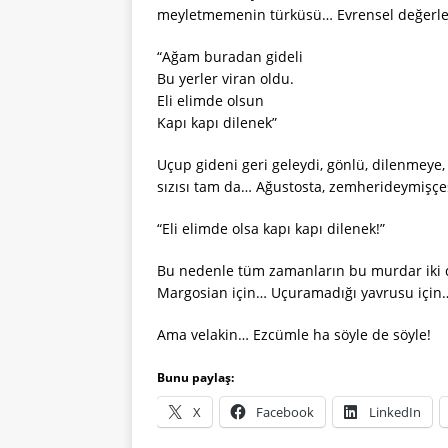
meyletmemenin türküsü… Evrensel değerl
“Ağam buradan gideli
Bu yerler viran oldu.
Eli elimde olsun
Kapı kapı dilenek”
Uçup gideni geri geleydi, gönlü, dilenmeye,
sızısı tam da… Ağustosta, zemherideymişç
“Eli elimde olsa kapı kapı dilenek!”
Bu nedenle tüm zamanların bu murdar iki d
Margosian için… Uçuramadığı yavrusu için
Ama velakin… Ezcümle ha söyle de söyle!
Bunu paylaş:
X
Facebook
LinkedIn