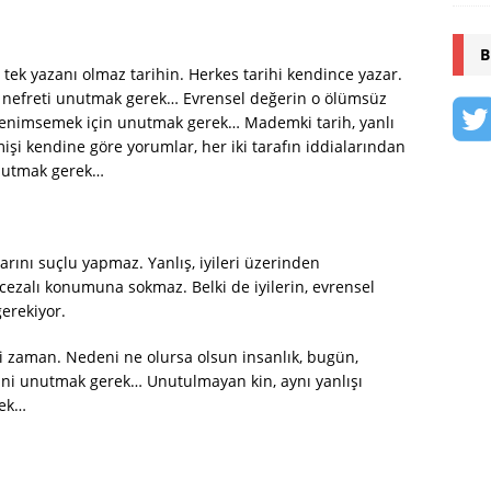
B
 tek yazanı olmaz tarihin. Herkes tarihi kendince yazar.
le nefreti unutmak gerek… Evrensel değerin o ölümsüz
enimsemek için unutmak gerek… Mademki tarih, yanlı
i kendine göre yorumlar, her iki tarafın iddialarından
unutmak gerek…
arını suçlu yapmaz. Yanlış, iyileri üzerinden
a cezalı konumuna sokmaz. Belki de iyilerin, evrensel
erekiyor.
mi zaman. Nedeni ne olursa olsun insanlık, bugün,
kini unutmak gerek… Unutulmayan kin, aynı yanlışı
rek…