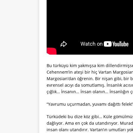
Bu türküyü kim yakmışsa kim dillendirmişse
Cehennem’in ateşi bir hiç Vartan Margosia
Margosian’dan öğrenin. Bir nişan gibi, bir
evrensel acıyı da somutlamış. İnsanlık acıs
çığlık… İnsanın… İnsan olanın… İnsanlığın ç
“Yavrumu uçurmadan, yuvamı dağıttı felek!
Türküdeki bu dize köz gibi… Küle gömülmüş
dağlıyor. Ama en çok da utandırıyor. Murad
insan olanı utandırır. Vartan’ın umutları yo