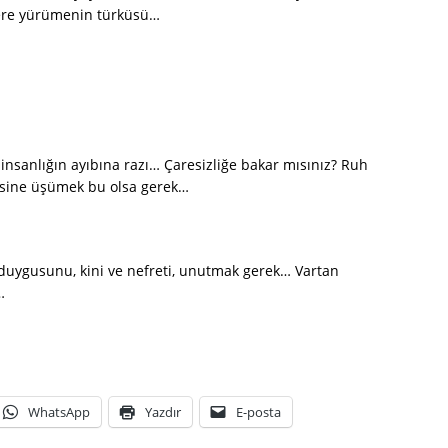
ere yürümenin türküsü…
 insanlığın ayıbına razı… Çaresizliğe bakar mısınız? Ruh
esine üşümek bu olsa gerek…
uygusunu, kini ve nefreti, unutmak gerek… Vartan
…
WhatsApp
Yazdır
E-posta