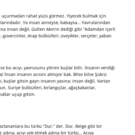
u uçurmadan rahat yüzü görmez. Yiyecek bulmak için
vrularındadır. Ya insan anneyse, babaysa… Yavrularından
a insan değil, Gülten Akın’ın dediği gibi “Adamdan içerli
r, güvercinler, Arap bülbülleri, üveyikler, serçeler, yaban
e bu acıyı, yavrusunu yitiren kuşlar bilir. İnsanın verdiği
! İnsan insanın acısını almıyor bak. Bilse bilse Şükrü
n, kuşlar gitsin gayrı insanın yasına; insan değil. Vartan
un. Suriye bülbülleri, kırlangıçlar, ağaçkakanlar,
vuklar uçup gitsin.
zlananlara bu türkü “Dur.” der. Dur. Belge gibi bir
 adına, acıyı yok etmek adına bir türkü… Acıya