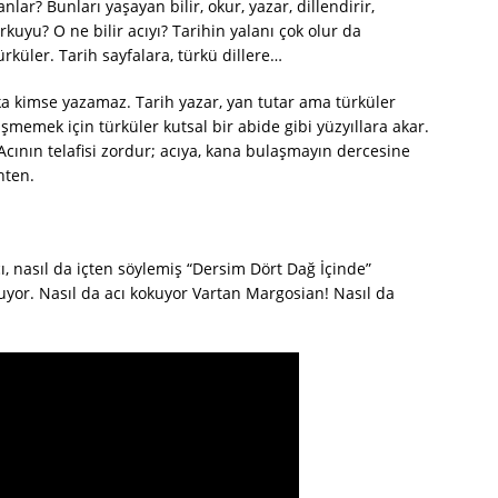
lar? Bunları yaşayan bilir, okur, yazar, dillendirir,
orkuyu? O ne bilir acıyı? Tarihin yalanı çok olur da
küler. Tarih sayfalara, türkü dillere…
a kimse yazamaz. Tarih yazar, yan tutar ama türküler
şmemek için türküler kutsal bir abide gibi yüzyıllara akar.
. Acının telafisi zordur; acıya, kana bulaşmayın dercesine
hten.
ı, nasıl da içten söylemiş “Dersim Dört Dağ İçinde”
yor. Nasıl da acı kokuyor Vartan Margosian! Nasıl da