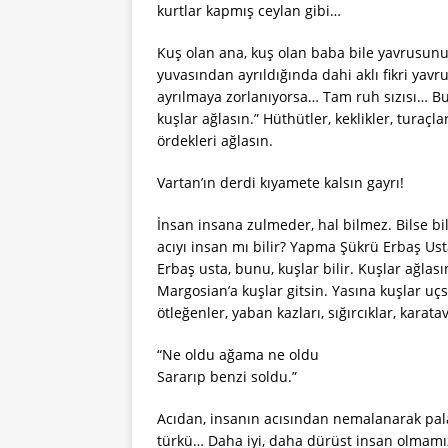
kurtlar kapmış ceylan gibi…
Kuş olan ana, kuş olan baba bile yavrusun
yuvasından ayrıldığında dahi aklı fikri ya
ayrılmaya zorlanıyorsa… Tam ruh sızısı… Bun
kuşlar ağlasın.” Hüthütler, keklikler, turaçla
ördekleri ağlasın.
Vartan’ın derdi kıyamete kalsın gayrı!
İnsan insana zulmeder, hal bilmez. Bilse bils
acıyı insan mı bilir? Yapma Şükrü Erbaş Usta
Erbaş usta, bunu, kuşlar bilir. Kuşlar ağlası
Margosian’a kuşlar gitsin. Yasına kuşlar uçs
ötleğenler, yaban kazları, sığırcıklar, karata
“Ne oldu ağama ne oldu
Sararıp benzi soldu.”
Acıdan, insanın acısından nemalanarak pala
türkü… Daha iyi, daha dürüst insan olmamız