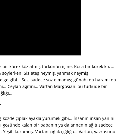
 bir kürek köz atmış türkünün içine. Koca bir kürek köz…
n söylerken. Siz ateş neymiş, yanmak neymiş
 belge gibi… Ses, sadece söz olmamış; günahı da haramı da
ını… Ceylan ağıtını… Vartan Margosian, bu türküde bir
ığlığı…
”
 közde çıplak ayakla yürümek gibi… İnsanın insan yanını
ı gözünde kalan bir babanın ya da annenin ağıtı sadece
k. Yeşili kurumuş. Vartan çığlık çığlığa… Vartan, yavrusunu