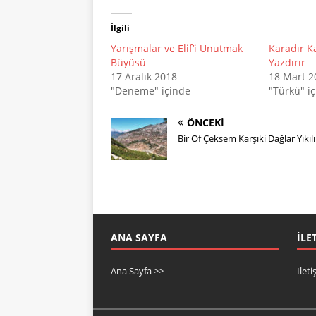
İlgili
Yarışmalar ve Elif’i Unutmak
Karadır K
Büyüsü
Yazdırır
17 Aralık 2018
18 Mart 2
"Deneme" içinde
"Türkü" i
ÖNCEKI
Bir Of Çeksem Karşıki Dağlar Yıkılı
ANA SAYFA
İLE
Ana Sayfa >>
İlet