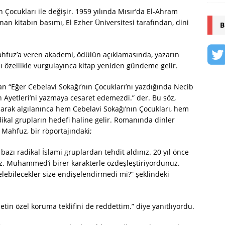
Çocukları ile değişir. 1959 yılında Mısır’da El-Ahram
nan kitabın basımı, El Ezher Üniversitesi tarafından, dini
B
hfuz’a veren akademi, ödülün açıklamasında, yazarın
ı özellikle vurgulayınca kitap yeniden gündeme gelir.
 “Eğer Cebelavi Sokağı’nın Çocukları’nı yazdığında Necib
 Ayetleri’ni yazmaya cesaret edemezdi.” der. Bu söz,
larak algılanınca hem Cebelavi Sokağı’nın Çocukları, hem
ikal grupların hedefi haline gelir. Romanında dinler
 Mahfuz, bir röportajındaki;
azı radikal İslami gruplardan tehdit aldınız. 20 yıl önce
Hz. Muhammed’i birer karakterle özdeşleştiriyordunuz.
elebilecekler size endişelendirmedi mi?” şeklindeki
tin özel koruma teklifini de reddettim.” diye yanıtlıyordu.