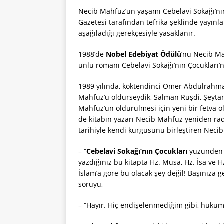
Necib Mahfuz’un yaşamı Cebelavi Sokağı’nın 
Gazetesi tarafından tefrika şeklinde yayınla
aşağıladığı gerekçesiyle yasaklanır.
1988’de
Nobel Edebiyat Ödülü
’nü Necib Ma
ünlü romanı Cebelavi Sokağı’nın Çocukları’n
1989 yılında, köktendinci Ömer Abdülrahman
Mahfuz’u öldürseydik, Salman Rüşdi, Şeytan
Mahfuz’un öldürülmesi için yeni bir fetva o
de kitabın yazarı Necib Mahfuz yeniden rad
tarihiyle kendi kurgusunu birleştiren Necib
– “
Cebelavi Sokağı’nın Çocukları
yüzünden b
yazdığınız bu kitapta Hz. Musa, Hz. İsa ve 
İslam’a göre bu olacak şey değil! Başınıza g
soruyu,
– “Hayır. Hiç endişelenmediğim gibi, hüküme