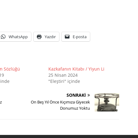
WhatsApp
Yazdır
E-posta
im Sözlüğü
Kazkafanın Kitabı / Yiyun Li
19
25 Nisan 2024
çinde
"Eleştiri" içinde
SONRAKI
ız
On Beş Yıl Önce Kıçımıza Giyecek
Donumuz Yoktu