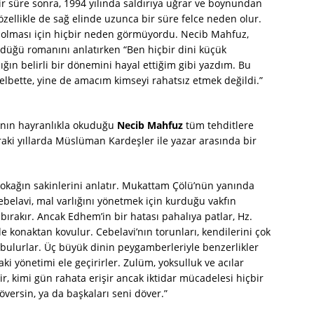
bir süre sonra, 1994 yılında saldırıya uğrar ve boynundan
özellikle de sağ elinde uzunca bir süre felce neden olur.
fi olması için hiçbir neden görmüyordu. Necib Mahfuz,
düğü romanını anlatırken “Ben hiçbir dini küçük
ın belirli bir dönemini hayal ettiğim gibi yazdım. Bu
bette, yine de amacım kimseyi rahatsız etmek değildi.”
nın hayranlıkla okuduğu
Necib Mahfuz
tüm tehditlere
aki yıllarda Müslüman Kardeşler ile yazar arasında bir
okağın sakinlerini anlatır. Mukattam Çölü’nün yanında
belavi, mal varlığını yönetmek için kurduğu vakfın
ırakır. Ancak Edhem’in bir hatası pahalıya patlar, Hz.
konaktan kovulur. Cebelavi’nın torunları, kendilerini çok
e bulurlar. Üç büyük dinin peygamberleriyle benzerlikler
aki yönetimi ele geçirirler. Zulüm, yoksulluk ve acılar
ir, kimi gün rahata erişir ancak iktidar mücadelesi hiçbir
versin, ya da başkaları seni döver.”