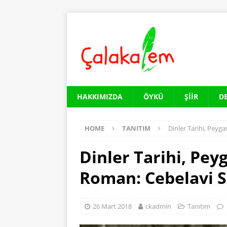
HAKKIMIZDA
ÖYKÜ
ŞIIR
D
HOME
TANITIM
Dinler Tarihi, Peyg
Dinler Tarihi, Pey
Roman: Cebelavi S
26 Mart 2018
ckadmin
Tanıtım