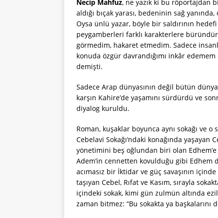
Necip Mahfuz
, ne yazık ki bu röportajdan 
aldığı bıçak yarası, bedeninin sağ yanında, 
Oysa ünlü yazar, böyle bir saldırının hede
peygamberleri farklı karakterlere büründür
görmedim, hakaret etmedim. Sadece insanlığ
konuda özgür davrandığımı inkâr edemem el
demişti.
Sadece Arap dünyasının değil bütün dünya
karşın Kahire’de yaşamını sürdürdü ve sonr
diyalog kuruldu.
Roman, kuşaklar boyunca aynı sokağı ve o s
Cebelavi Sokağı’ndaki konağında yaşayan Ce
yönetimini beş oğlundan biri olan Edhem’e b
Adem’in cennetten kovulduğu gibi Edhem de 
acımasız bir İktidar ve güç savaşının içind
taşıyan Cebel, Rıfat ve Kasım, sırayla sokakt
içindeki sokak, kimi gün zulmün altında ezil
zaman bitmez: “Bu sokakta ya başkalarını dö