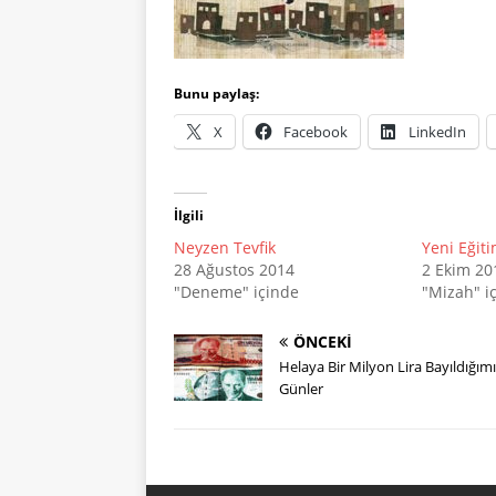
Bunu paylaş:
X
Facebook
LinkedIn
İlgili
Neyzen Tevfik
Yeni Eğit
28 Ağustos 2014
2 Ekim 20
"Deneme" içinde
"Mizah" i
ÖNCEKI
Helaya Bir Milyon Lira Bayıldığım
Günler