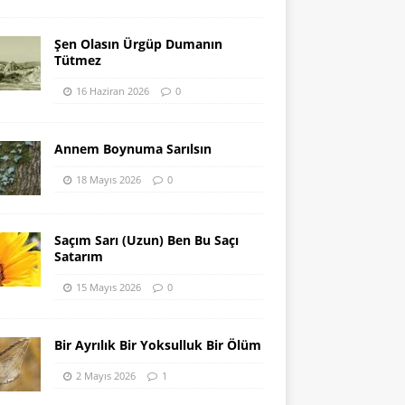
Şen Olasın Ürgüp Dumanın
Tütmez
16 Haziran 2026
0
Annem Boynuma Sarılsın
18 Mayıs 2026
0
Saçım Sarı (Uzun) Ben Bu Saçı
Satarım
15 Mayıs 2026
0
Bir Ayrılık Bir Yoksulluk Bir Ölüm
2 Mayıs 2026
1