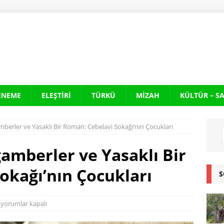
ENEME
ELEŞTIRI
TÜRKÜ
MIZAH
KÜLTÜR – S
amberler ve Yasaklı Bir Roman: Cebelavi Sokağı’nın Çocukları
gamberler ve Yasaklı Bir
okağı’nın Çocukları
S
yorumlar kapalı