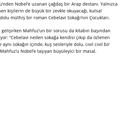
lü’nden Nobel’e uzanan çağdaş bir Arap destanı. Yalnızca
nen kişilerin de büyük bir zevkle okuyacağı, kutsal
dolu müthiş bir roman Cebelavi Sokağı’nın Çocukları.
a gelişirken Mahfuz’un bir sorusu da kitabın başından
yor: “Cebelavi neden sokağa kendisi çıkıp da özlenen
 aynı sokağın içinde, kuş sesleriyle dolu, cıvıl cıvıl bir
 Mahfuz’u Nobel’e taşıyan büyüleyici bir masal.