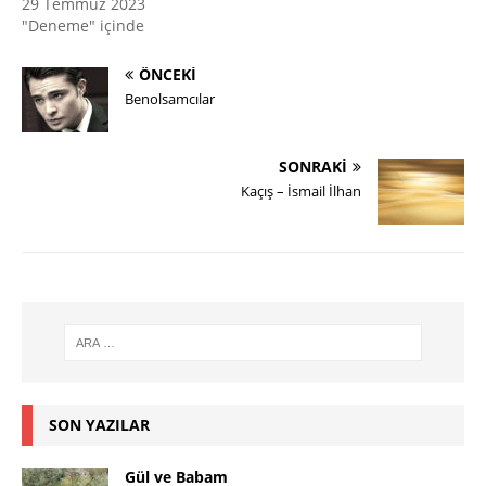
29 Temmuz 2023
"Deneme" içinde
ÖNCEKI
Benolsamcılar
SONRAKI
Kaçış – İsmail İlhan
SON YAZILAR
Gül ve Babam