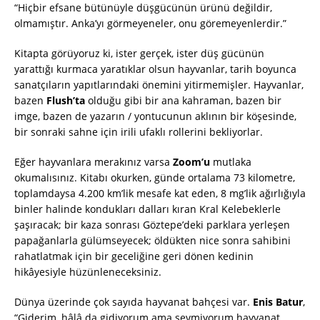
“Hiçbir efsane bütünüyle düşgücünün ürünü değildir,
olmamıştır. Anka’yı görmeyeneler, onu göremeyenlerdir.”
Kitapta görüyoruz ki, ister gerçek, ister düş gücünün
yarattığı kurmaca yaratıklar olsun hayvanlar, tarih boyunca
sanatçıların yapıtlarındaki önemini yitirmemişler. Hayvanlar,
bazen
Flush’ta
olduğu gibi bir ana kahraman, bazen bir
imge, bazen de yazarın / yontucunun aklının bir köşesinde,
bir sonraki sahne için irili ufaklı rollerini bekliyorlar.
Eğer hayvanlara merakınız varsa
Zoom’u
mutlaka
okumalısınız. Kitabı okurken, günde ortalama 73 kilometre,
toplamdaysa 4.200 km’lik mesafe kat eden, 8 mg’lik ağırlığıyla
binler halinde kondukları dalları kıran Kral Kelebeklerle
şaşıracak; bir kaza sonrası Göztepe’deki parklara yerleşen
papağanlarla gülümseyecek; öldükten nice sonra sahibini
rahatlatmak için bir geceliğine geri dönen kedinin
hikâyesiyle hüzünleneceksiniz.
Dünya üzerinde çok sayıda hayvanat bahçesi var.
Enis Batur
,
“Giderim, hâlâ da gidiyorum ama sevmiyorum hayvanat