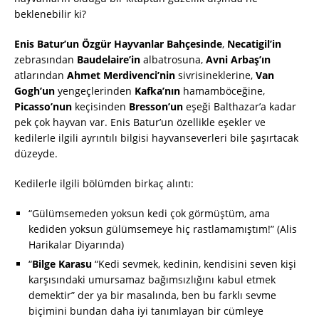
beklenebilir ki?
Enis Batur’un Özgür Hayvanlar Bahçesinde
,
Necatigil’in
zebrasından
Baudelaire’in
albatrosuna,
Avni Arbaş’ın
atlarından
Ahmet Merdivenci’nin
sivrisineklerine,
Van
Gogh’un
yengeçlerinden
Kafka’nın
hamamböceğine,
Picasso’nun
keçisinden
Bresson’un
eşeği Balthazar’a kadar
pek çok hayvan var. Enis Batur’un özellikle eşekler ve
kedilerle ilgili ayrıntılı bilgisi hayvanseverleri bile şaşırtacak
düzeyde.
Kedilerle ilgili bölümden birkaç alıntı:
“Gülümsemeden yoksun kedi çok görmüştüm, ama
kediden yoksun gülümsemeye hiç rastlamamıştım!” (Alis
Harikalar Diyarında)
“
Bilge Karasu
“Kedi sevmek, kedinin, kendisini seven kişi
karşısındaki umursamaz bağımsızlığını kabul etmek
demektir” der ya bir masalında, ben bu farklı sevme
biçimini bundan daha iyi tanımlayan bir cümleye