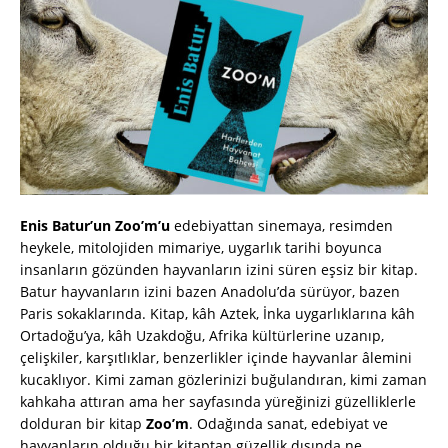
Enis Batur’un Zoo’m’u
edebiyattan sinemaya, resimden
heykele, mitolojiden mimariye, uygarlık tarihi boyunca
insanların gözünden hayvanların izini süren eşsiz bir kitap.
Batur hayvanların izini bazen Anadolu’da sürüyor, bazen
Paris sokaklarında. Kitap, kâh Aztek, İnka uygarlıklarına kâh
Ortadoğu’ya, kâh Uzakdoğu, Afrika kültürlerine uzanıp,
çelişkiler, karşıtlıklar, benzerlikler içinde hayvanlar âlemini
kucaklıyor. Kimi zaman gözlerinizi buğulandıran, kimi zaman
kahkaha attıran ama her sayfasında yüreğinizi güzelliklerle
dolduran bir kitap
Zoo’m
. Odağında sanat, edebiyat ve
hayvanların olduğu bir kitaptan güzellik dışında ne