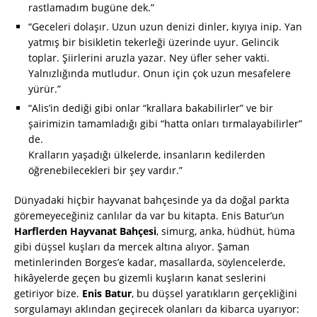
rastlamadım bugüne dek.”
“Geceleri dolaşır. Uzun uzun denizi dinler, kıyıya inip. Yan
yatmış bir bisikletin tekerleği üzerinde uyur. Gelincik
toplar. Şiirlerini aruzla yazar. Ney üfler seher vakti.
Yalnızlığında mutludur. Onun için çok uzun mesafelere
yürür.”
“Alis’in dediği gibi onlar “krallara bakabilirler” ve bir
şairimizin tamamladığı gibi “hatta onları tırmalayabilirler”
de.
Kralların yaşadığı ülkelerde, insanların kedilerden
öğrenebilecekleri bir şey vardır.”
Dünyadaki hiçbir hayvanat bahçesinde ya da doğal parkta
göremeyeceğiniz canlılar da var bu kitapta. Enis Batur’un
Harflerden Hayvanat Bahçesi
, simurg, anka, hüdhüt, hüma
gibi düşsel kuşları da mercek altına alıyor. Şaman
metinlerinden Borges’e kadar, masallarda, söylencelerde,
hikâyelerde geçen bu gizemli kuşların kanat seslerini
getiriyor bize.
Enis Batur
, bu düşsel yaratıkların gerçekliğini
sorgulamayı aklından geçirecek olanları da kibarca uyarıyor: