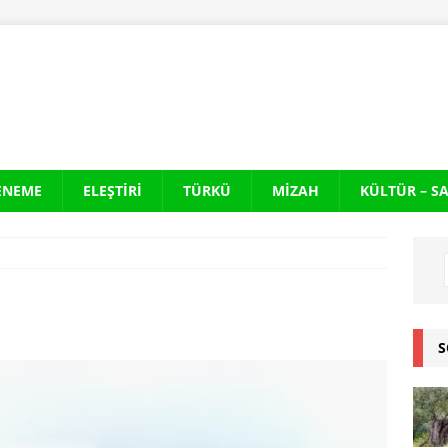
ENEME
ELEŞTIRI
TÜRKÜ
MIZAH
KÜLTÜR – S
S