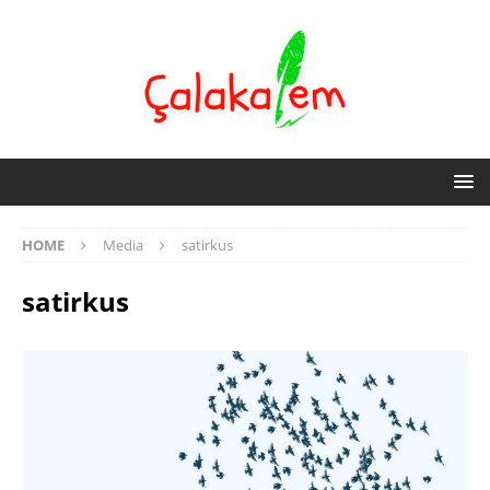
HOME
Media
satirkus
satirkus