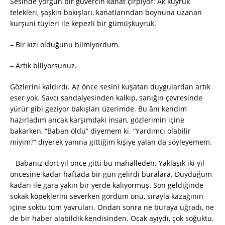
Sesinde yorgun bir güvercin kanat çırpıyor: Ak kuyruk
telekleri, şaşkın bakışları, kanatlarından boynuna uzanan
kurşuni tüyleri ile kepezli bir gümüşkuyruk.
– Bir kızı olduğunu bilmiyordum.
– Artık biliyorsunuz.
Gözlerini kaldırdı. Az önce sesini kuşatan duygulardan artık
eser yok. Savcı sandalyesinden kalkıp, sanığın çevresinde
yürür gibi geziyor bakışları üzerimde. Bu ânı kendim
hazırladım ancak karşımdaki insan, gözlerimin içine
bakarken, “Baban öldü” diyemem ki. “Yardımcı olabilir
miyim?” diyerek yanına gittiğim kişiye yalan da söyleyemem.
– Babanız dört yıl önce gitti bu mahalleden. Yaklaşık iki yıl
öncesine kadar haftada bir gün gelirdi buralara. Duyduğum
kadarı ile gara yakın bir yerde kalıyormuş. Son geldiğinde
sokak köpeklerini severken gördüm onu, sırayla kazağının
içine soktu tüm yavruları. Ondan sonra ne buraya uğradı, ne
de bir haber alabildik kendisinden. Ocak ayıydı, çok soğuktu.