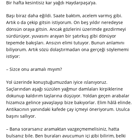
Bir hafta kesintisiz kar yağdı Haydarpaşa’ya.
Başı biraz daha eğildi. Saate baktım, acelem varmış gibi.
Artık o da çekip gitsin istiyorum. On beş yıldır neredeyse
dönsün oraya gitsin. Ancak gözlerini üzerimde gezdirmeyi
sürdürüyor, yuvasını arayan bir şatırkuş gibi dönüyor
tepemde bakışları. Ansızın elimi tutuyor. Bunun anlamını
biliyorum. Artık sözü dolaştırmadan ona gerçeği söylememi
istiyor:
– Sizce onu aramalı mıyım?
Yol üzerinde konuştuğumuzdan iyice ıslanıyoruz.
Saçlarından aşağı süzülen yağmur damlaları kirpiklerine
dokunup kaldırım taşlarına düşüyor. Yoldan geçen arabalar
hizamıza gelince yavaşlayıp bize bakıyorlar. Elim hâlâ elinde.
Antikacının yanındaki kafede çay içmeyi öneriyorum. Usulca
başını sallıyor.
– Bana sorarsanız aramaktan vazgeçmemelisiniz, hatta
bulsanız bile. Ben buraları avucumun içi gibi bilirim, belki