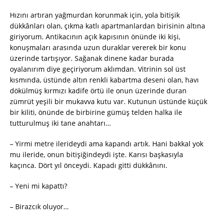
Hızını artıran yağmurdan korunmak için, yola bitişik
dükkânları olan, çıkma katlı apartmanlardan birisinin altına
giriyorum. Antikacının açık kapısının önünde iki kişi,
konuşmaları arasında uzun duraklar vererek bir konu
üzerinde tartışıyor. Sağanak dinene kadar burada
oyalanırım diye geçiriyorum aklımdan. Vitrinin sol üst
kısmında, üstünde altın renkli kabartma deseni olan, havı
dökülmüş kırmızı kadife örtü ile onun üzerinde duran
zümrüt yeşili bir mukavva kutu var. Kutunun üstünde küçük
bir kiliti, önünde de birbirine gümüş telden halka ile
tutturulmuş iki tane anahtarı…
– Yirmi metre ilerideydi ama kapandı artık. Hani bakkal yok
mu ileride, onun bitişiğindeydi işte. Karısı başkasıyla
kaçınca. Dört yıl önceydi. Kapadı gitti dükkânını.
– Yeni mi kapattı?
– Birazcık oluyor…