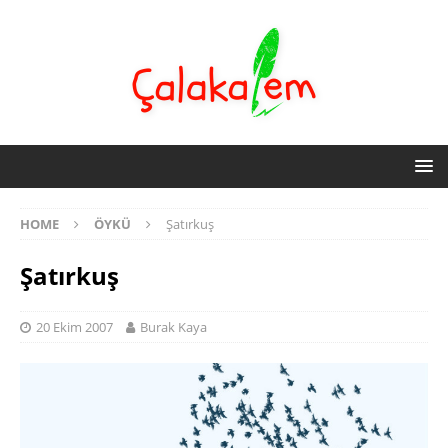
HOME
ÖYKÜ
Şatırkuş
Şatırkuş
20 Ekim 2007
Burak Kaya