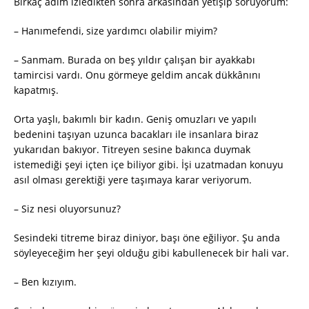
Birkaç adım izledikten sonra arkasından yetişip soruyorum:
– Hanımefendi, size yardımcı olabilir miyim?
– Sanmam. Burada on beş yıldır çalışan bir ayakkabı
tamircisi vardı. Onu görmeye geldim ancak dükkânını
kapatmış.
Orta yaşlı, bakımlı bir kadın. Geniş omuzları ve yapılı
bedenini taşıyan uzunca bacakları ile insanlara biraz
yukarıdan bakıyor. Titreyen sesine bakınca duymak
istemediği şeyi içten içe biliyor gibi. İşi uzatmadan konuyu
asıl olması gerektiği yere taşımaya karar veriyorum.
– Siz nesi oluyorsunuz?
Sesindeki titreme biraz diniyor, başı öne eğiliyor. Şu anda
söyleyeceğim her şeyi olduğu gibi kabullenecek bir hali var.
– Ben kızıyım.