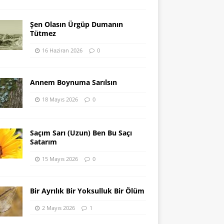
Şen Olasın Ürgüp Dumanın
Tütmez
16 Haziran 2026
0
Annem Boynuma Sarılsın
18 Mayıs 2026
0
Saçım Sarı (Uzun) Ben Bu Saçı
Satarım
15 Mayıs 2026
0
Bir Ayrılık Bir Yoksulluk Bir Ölüm
2 Mayıs 2026
1