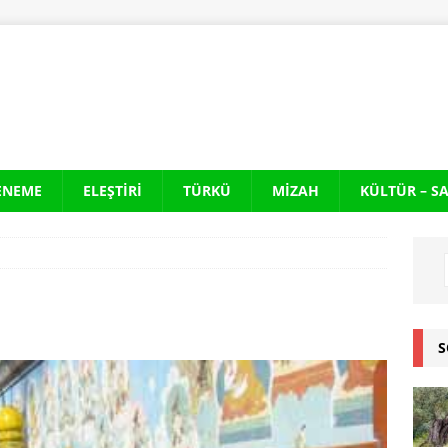
ENEME
ELEŞTIRI
TÜRKÜ
MIZAH
KÜLTÜR – S
S