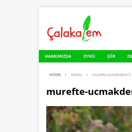
HAKKIMIZDA
ÖYKÜ
ŞIIR
D
HOME
Media
murefte-ucmakdere-5
murefte-ucmakde