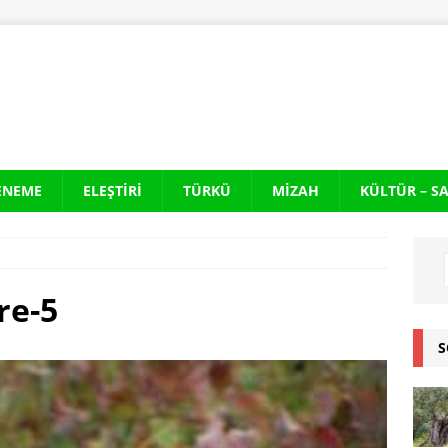
ENEME
ELEŞTIRI
TÜRKÜ
MIZAH
KÜLTÜR – S
re-5
S