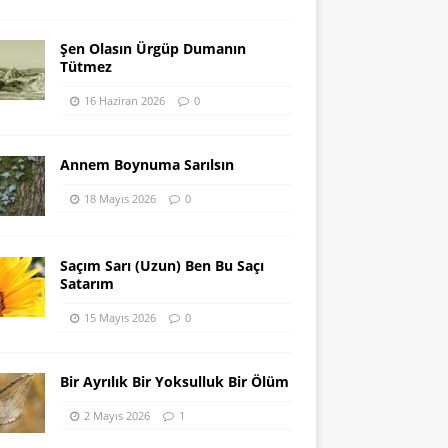
Şen Olasın Ürgüp Dumanın
Tütmez
16 Haziran 2026
0
Annem Boynuma Sarılsın
18 Mayıs 2026
0
Saçım Sarı (Uzun) Ben Bu Saçı
Satarım
15 Mayıs 2026
0
Bir Ayrılık Bir Yoksulluk Bir Ölüm
2 Mayıs 2026
1