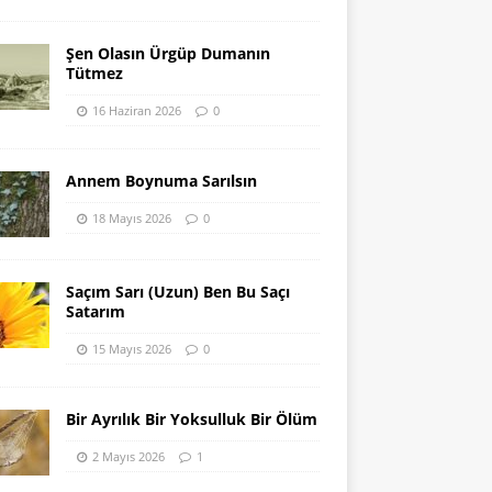
Şen Olasın Ürgüp Dumanın
Tütmez
16 Haziran 2026
0
Annem Boynuma Sarılsın
18 Mayıs 2026
0
Saçım Sarı (Uzun) Ben Bu Saçı
Satarım
15 Mayıs 2026
0
Bir Ayrılık Bir Yoksulluk Bir Ölüm
2 Mayıs 2026
1