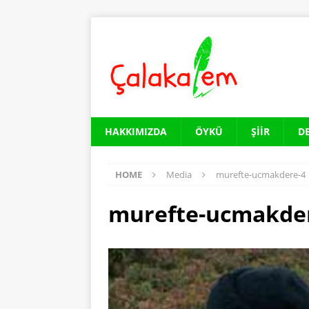
HAKKIMIZDA
ÖYKÜ
ŞIIR
D
HOME
Media
murefte-ucmakdere-4
murefte-ucmakde