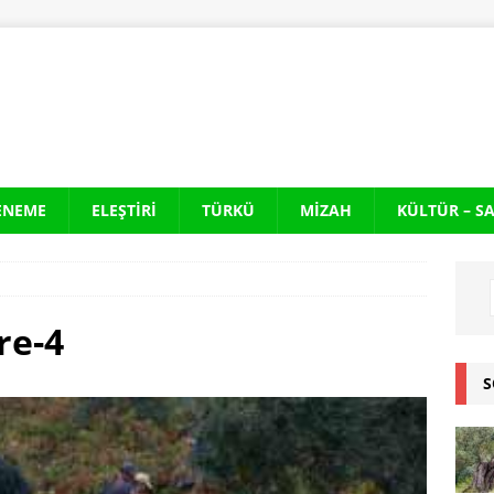
ENEME
ELEŞTIRI
TÜRKÜ
MIZAH
KÜLTÜR – S
re-4
S