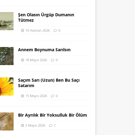
Şen Olasın Ürgüp Dumanın
Tütmez
16 Haziran 2026
0
Annem Boynuma Sarılsın
18 Mayıs 2026
0
Saçım Sarı (Uzun) Ben Bu Saçı
Satarım
15 Mayıs 2026
0
Bir Ayrılık Bir Yoksulluk Bir Ölüm
2 Mayıs 2026
1