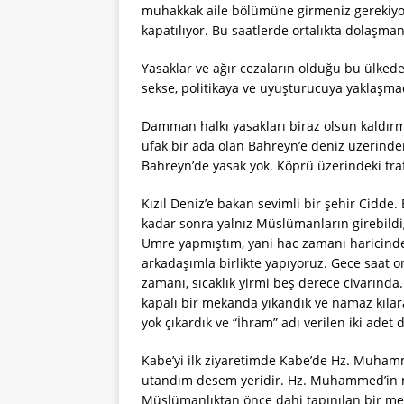
muhakkak aile bölümüne girmeniz gerekiyor.
kapatılıyor. Bu saatlerde ortalıkta dolaşman
Yasaklar ve ağır cezaların olduğu bu ülkede
sekse, politikaya ve uyuşturucuya yaklaşma
Damman halkı yasakları biraz olsun kaldı
ufak bir ada olan Bahreyn’e deniz üzerinde
Bahreyn’de yasak yok. Köprü üzerindeki tra
Kızıl Deniz’e bakan sevimli bir şehir Cidde.
kadar sonra yalnız Müslümanların girebildi
Umre yapmıştım, yani hac zamanı haricinde M
arkadaşımla birlikte yapıyoruz. Gece saat on
zamanı, sıcaklık yirmi beş derece civarında.
kapalı bir mekanda yıkandık ve namaz kıla
yok çıkardık ve “İhram” adı verilen iki adet
Kabe’yi ilk ziyaretimde Kabe’de Hz. Muha
utandım desem yeridir. Hz. Muhammed’in me
Müslümanlıktan önce dahi tapınılan bir me