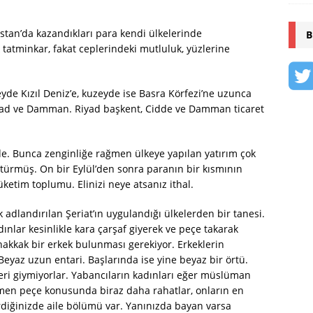
tan’da kazandıkları para kendi ülkelerinde
B
k tatminkar, fakat ceplerindeki mutluluk, yüzlerine
eyde Kızıl Deniz’e, kuzeyde ise Basra Körfezi’ne uzunca
Riyad ve Damman. Riyad başkent, Cidde ve Damman ticaret
nde. Bunca zenginliğe rağmen ülkeye yapılan yatırım çok
ötürmüş. On bir Eylül’den sonra paranın bir kısmının
üketim toplumu. Elinizi neye atsanız ithal.
k adlandırılan Şeriat’ın uygulandığı ülkelerden bir tanesi.
ınlar kesinlikle kara çarşaf giyerek ve peçe takarak
kkak bir erkek bulunması gerekiyor. Erkeklerin
 Beyaz uzun entari. Başlarında ise yine beyaz bir örtü.
leri giymiyorlar. Yabancıların kadınları eğer müslüman
ğmen peçe konusunda biraz daha rahatlar, onların en
rdiğinizde aile bölümü var. Yanınızda bayan varsa