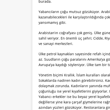
burada.
Yabancıların çoğu mutsuz gözüküyor. Arabis
kazanabilecekleri ile karşılaştırıldığında ço
yansımamış gibi.
Arabistan’ın coğrafyası çok geniş. Ülke gün
sahil veriyor. En önemli üç şehri; Cidde, 
ve sanayi merkezleri.
Ülke petrol kaynakları sayesinde refah içi
az. Suudların çoğu paralarını Amerika’ya g
Avrupa’ya kaydığı söyleniyor. Ülke tam bir t
Yönetim biçimi Krallık. İslam kuralları olara
Sokaklarda nadiren kadın görebilirsiniz. Kad
dolaşmak zorunda. Kadınların yanında muha
çoğunluğu ise yerel kıyafetlerini giyiyorlar.
Yabancı erkekler ise bu beyaz yerel kıyafet
değillerse yine kara çarşaf giymelerine ra
azından yüzleri gözüküyor. Restoranlara gi