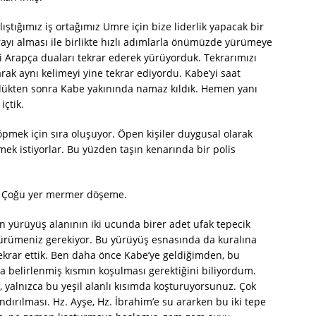
ıştığımız iş ortağımız Umre için bize liderlik yapacak bir
rayı alması ile birlikte hızlı adımlarla önümüzde yürümeye
i Arapça duaları tekrar ederek yürüyorduk. Tekrarımızı
ak aynı kelimeyi yine tekrar ediyordu. Kabe’yi saat
dükten sonra Kabe yakınında namaz kıldık. Hemen yanı
çtik.
 öpmek için sıra oluşuyor. Öpen kişiler duygusal olarak
ek istiyorlar. Bu yüzden taşın kenarında bir polis
i. Çoğu yer mermer döşeme.
 yürüyüş alanının iki ucunda birer adet ufak tepecik
yürümeniz gerekiyor. Bu yürüyüş esnasında da kuralına
tekrar ettik. Ben daha önce Kabe’ye geldiğimden, bu
la belirlenmiş kısmın koşulması gerektiğini biliyordum.
yalnızca bu yeşil alanlı kısımda koşturuyorsunuz. Çok
ndırılması. Hz. Ayşe, Hz. İbrahim’e su ararken bu iki tepe