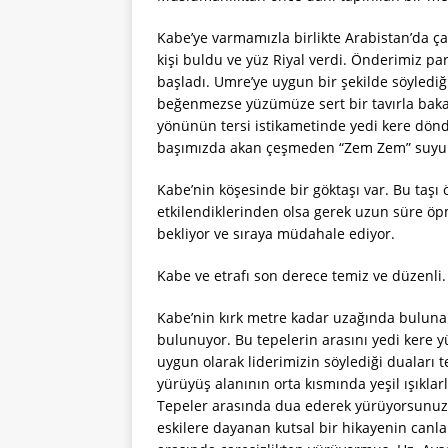
Kabe’ye varmamızla birlikte Arabistan’da çal
kişi buldu ve yüz Riyal verdi. Önderimiz pa
başladı. Umre’ye uygun bir şekilde söylediğ
beğenmezse yüzümüze sert bir tavırla bakar
yönünün tersi istikametinde yedi kere dön
başımızda akan çeşmeden “Zem Zem” suyu i
Kabe’nin köşesinde bir göktaşı var. Bu taşı
etkilendiklerinden olsa gerek uzun süre öpm
bekliyor ve sıraya müdahale ediyor.
Kabe ve etrafı son derece temiz ve düzenl
Kabe’nin kırk metre kadar uzağında bulunan
bulunuyor. Bu tepelerin arasını yedi kere 
uygun olarak liderimizin söylediği duaları 
yürüyüş alanının orta kısmında yeşil ışıklar
Tepeler arasında dua ederek yürüyorsunuz, 
eskilere dayanan kutsal bir hikayenin canla