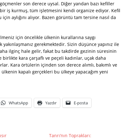
 göçmenler son derece uysal. Diğer yandan bazı kefiller
r iş kurmuş, tüm işletmesini kendi organize ediyor. Kefil
 için aylığını alıyor. Bazen görüntü tam tersine nasıl da
lmeniz için öncelikle ülkenin kurallarına saygı
 yakınlaşmanız gerekmektedir. Sizin düşünce yapınız ile
daha ilginç hale gelir, fakat bu takdirde gezinin süresinin
birlikte kara çarşaflı ve peçeli kadınlar, uçak daha
ar. Kara örtülerin içinden son derece alımlı, bakımlı ve
im ülkenin kapalı gerçekleri bu ülkeye yapacağım yeni
WhatsApp
Yazdır
E-posta
ısır
Tanrı’nın Toprakları: