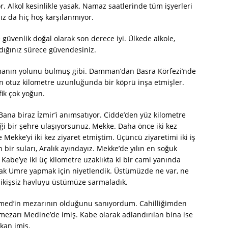
 Alkol kesinlikle yasak. Namaz saatlerinde tüm işyerleri
ız da hiç hoş karşılanmıyor.
 güvenlik doğal olarak son derece iyi. Ülkede alkole,
dığınız sürece güvendesiniz.
rmanın yolunu bulmuş gibi. Damman’dan Basra Körfezi’nde
n otuz kilometre uzunluğunda bir köprü inşa etmişler.
fik çok yoğun.
 Bana biraz İzmir’i anımsatıyor. Cidde’den yüz kilometre
ği bir şehre ulaşıyorsunuz, Mekke. Daha önce iki kez
ekke’yi iki kez ziyaret etmiştim. Üçüncü ziyaretimi iki iş
 bir suları, Aralık ayındayız. Mekke’de yılın en soğuk
 Kabe’ye iki üç kilometre uzaklıkta ki bir cami yanında
rak Umre yapmak için niyetlendik. Üstümüzde ne var, ne
 dikişsiz havluyu üstümüze sarmaladık.
mmed’in mezarının olduğunu sanıyordum. Cahilliğimden
zarı Medine’de imiş. Kabe olarak adlandırılan bina ise
kan imiş.