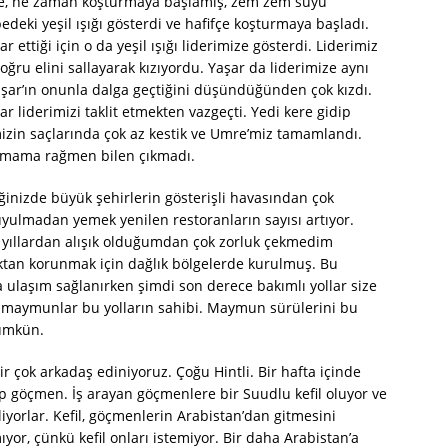
yşe, ne zaman koşturmaya başlamış, zem zem suyu
pedeki yeşil ışığı gösterdi ve hafifçe koşturmaya başladı.
 ettiği için o da yeşil ışığı liderimize gösterdi. Liderimiz
ğru elini sallayarak kızıyordu. Yaşar da liderimize aynı
Yaşar’ın onunla dalga geçtiğini düşündüğünden çok kızdı.
r liderimizi taklit etmekten vazgeçti. Yedi kere gidip
imizin saçlarında çok az kestik ve Umre’miz tamamlandı.
sormama rağmen bilen çıkmadı.
tiğinizde büyük şehirlerin gösterişli havasından çok
uyulmadan yemek yenilen restoranların sayısı artıyor.
m yıllardan alışık olduğumdan çok zorluk çekmedim
aktan korunmak için dağlık bölgelerde kurulmuş. Bu
a ulaşım sağlanırken şimdi son derece bakımlı yollar size
i maymunlar bu yolların sahibi. Maymun sürülerini bu
mümkün.
ir çok arkadaş ediniyoruz. Çoğu Hintli. Bir hafta içinde
hep göçmen. İş arayan göçmenlere bir Suudlu kefil oluyor ve
iyorlar. Kefil, göçmenlerin Arabistan’dan gitmesini
lmıyor, çünkü kefil onları istemiyor. Bir daha Arabistan’a