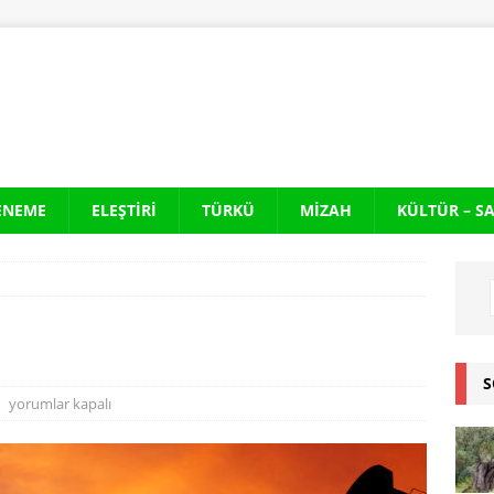
ENEME
ELEŞTIRI
TÜRKÜ
MIZAH
KÜLTÜR – S
S
yorumlar kapalı