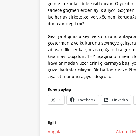
gelme imkanları bile kısıtlanıyor. O yüzden
sadece göçmenlerden aylık alıyor. Göçmen bi
ise her ay şirkete geliyor, göçmeni koruduğu
dönüyor değil mi?
Gezi yaptığınız ülkeyi ve kültürünü anlayabi
göstermeniz ve kültürünü sevmeye çalışarak
zıtlaşan fikirler karşınızda çoğaldıkça gezi 
kısalması doğaldır. THY uçağına binmemizle 
havalanmadan üzerlerini çıkarmaya başlıyorl
güzel kadınlar çıkıyor. Bir haftadır gezdiğ
ziyaretin önünü açıyor doğrusu.
Bunu paylaş:
X
Facebook
LinkedIn
İlgili
Angola
Gizemli M