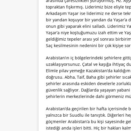
arasında çaresizlikten yürüyormuş. Hz. A
topraktan fışkırmış. Liderimiz bize eliyle te
Arkadaşım Yaşar ise liderimiz ne derse tekrar
bir yandan koşuyor bir yandan da Yaşar’a do
onun gibi yaparak elini salladı. Liderimiz 
Yaşar’a niye koştuğumuzu izah ettim ve Yaşa
geldiğimiz tepeler arası yol sonrası birbir
Saç kesilmesinin nedenini bir çok kişiye 
Arabistan’ın iç bölgelerindeki şehirlere git
uzaklaşıyorsunuz. Çatal ve kaşığa ihtiyaç d
Elimle pilav yemeğe Kazakistan’da kaldığı
doğrusu. Abha, Taif, Baha gibi şehirler sıc
şehirler arasında eskiden develerle zorlukl
güvenlik sağlıyor. Dağlarda yaşayan yaban
şehirlerin merkezlerinde dahi görmeniz 
Arabistan’da geçirilen bir hafta içerisinde b
yalnızca bir Suudlu ile tanıştık. Diğerleri 
göçmenler Arabistan’a bu kişi sayesinde gel
istediği anda işleri bitti. Hiç bir hakları ka