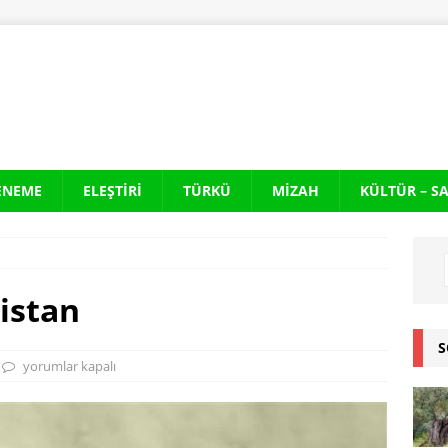
ENEME
ELEŞTIRI
TÜRKÜ
MIZAH
KÜLTÜR – S
istan
S
yorumlar kapalı