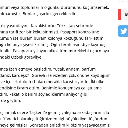
oplumun veya toplumların o günkü durumunu küçümsemek,
mamıştır. Bunlar şaşırtıcı gerçeklerdir.
B
üç yaşındayım. Kazakistan’ın Türkistan şehrinde
ına tarifi zor bir koku sinmişti. Pasaport kontrolüne
tumun ise buram buram kolonya koktuğunu fark ettim.
ğu kolonya şişesi kırılmış. Oğlu ferahlasın diye koymuş
tı bile. Pasaportu yıkayan alkol, tüm mürekkebi uçurmaya
ımdaki Özbek görevliye.
rzanca izah etmeye başladım. “Uçak, annem, parfüm,
andanız, kardeşiz”. Görevli ise vizeden çok, önüne koyduğum
ve içecek dolu torbaları merakla karıştırıyordu. İki ülke
kendisine ikram ettim. Benimle konuşmaya çalıştı ama,
ım. Fakat, o benim söylediklerimi anlıyor gibi
 de geçtim.
karşılamak üzere Taşkent’e gelmiş çalışma arkadaşlarımızla
tı. Yönetici olarak gittiğimizden ilgi büyük diye düşündüm.
lmeye gelmişler. Sonradan anladım ki bizim yaşayacağımız