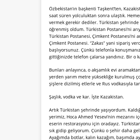
Özbekistan’ın başkenti Taşkent’ten, Kazaki
saat süren yolculuktan sonra ulaştık. Heme
vermek gerekir dediler. Türkistan şehrinde 
öğrenmiş oldum. Türkistan Postanesi’ni arı
Türkistan Postanesi, Çimkent Postanesi’ni ar
Çimkent Postanesi. “Zakas” yani sipariş ve
başlıyorsunuz. Çünkü telefonla konuşmanız 
gittiğinizde telefon çalarsa yandınız. Bir o
Bunları anlayınca, o akşamlık evi aramakta
yerden yarım metre yüksekliğe kurulmuş çok
şişlere dizilmiş etlerle ve Rus vodkasıyla ta
Şaşlık, vodka ve kar. İşte Kazakistan.
Artık Türkistan şehrinde yaşıyordum. Kaldığ
yerimiz, Hoca Ahmed Yesevi’nin mezarını içe
eserin restorasyonu için oradayız. Türkista
sık gidip geliyorum. Çünkü o şehir daha gel
Ayağımda botlar, kalın kazağım, başımda ayı