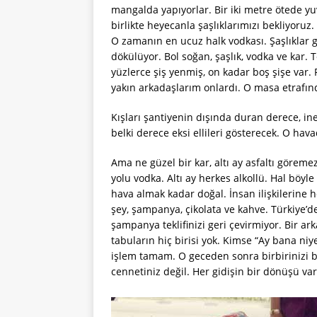
mangalda yapıyorlar. Bir iki metre ötede 
birlikte heyecanla şaşlıklarımızı bekliyoruz.
O zamanın en ucuz halk vodkası. Şaşlıklar ge
dökülüyor. Bol soğan, şaşlık, vodka ve kar
yüzlerce şiş yenmiş, on kadar boş şişe var. 
yakın arkadaşlarım onlardı. O masa etrafın
Kışları şantiyenin dışında duran derece, ine
belki derece eksi ellileri gösterecek. O hav
Ama ne güzel bir kar, altı ay asfaltı göre
yolu vodka. Altı ay herkes alkollü. Hal böyle
hava almak kadar doğal. İnsan ilişkilerine 
şey, şampanya, çikolata ve kahve. Türkiye’d
şampanya teklifinizi geri çevirmiyor. Bir a
tabuların hiç birisi yok. Kimse “Ay bana niy
işlem tamam. O geceden sonra birbirinizi b
cennetiniz değil. Her gidişin bir dönüşü va