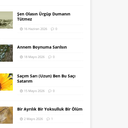
Şen Olasın Ürgüp Dumanın
Tütmez
16 Haziran 2026
0
Annem Boynuma Sarılsın
18 Mayıs 2026
0
Saçım Sarı (Uzun) Ben Bu Saçı
Satarım
15 Mayıs 2026
0
Bir Ayrılık Bir Yoksulluk Bir Ölüm
2 Mayıs 2026
1