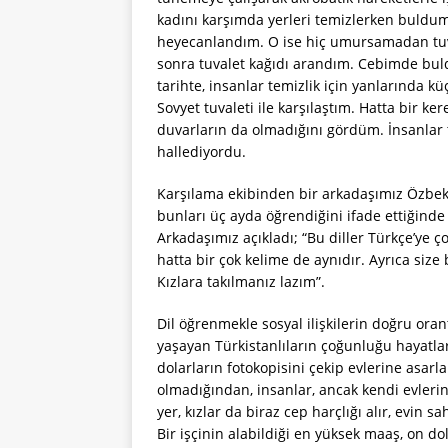
kadını karşımda yerleri temizlerken buldu
heyecanlandım. O ise hiç umursamadan tuva
sonra tuvalet kağıdı arandım. Cebimde bul
tarihte, insanlar temizlik için yanlarında kü
Sovyet tuvaleti ile karşılaştım. Hatta bir ke
duvarların da olmadığını gördüm. İnsanlar t
hallediyordu.
Karşılama ekibinden bir arkadaşımız Özbekç
bunları üç ayda öğrendiğini ifade ettiğinde
Arkadaşımız açıkladı; “Bu diller Türkçe’ye ç
hatta bir çok kelime de aynıdır. Ayrıca size 
Kızlara takılmanız lazım”.
Dil öğrenmekle sosyal ilişkilerin doğru oran
yaşayan Türkistanlıların çoğunluğu hayatlar
dolarların fotokopisini çekip evlerine asarl
olmadığından, insanlar, ancak kendi evlerind
yer, kızlar da biraz cep harçlığı alır, evin 
Bir işçinin alabildiği en yüksek maaş, on do