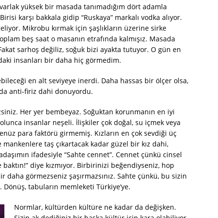
yuvarlak yüksek bir masada tanımadığım dört adamla
 Birisi karşı bakkala gidip “Ruskaya” markalı vodka alıyor.
liyor. Mikrobu kırmak için şaşlıkların üzerine sirke
. Toplam beş saat o masanın etrafında kalmışız. Masada
Fakat sarhoş değiliz, soğuk bizi ayakta tutuyor. O gün en
daki insanları bir daha hiç görmedim.
bileceği en alt seviyeye inerdi. Daha hassas bir ölçer olsa,
ada anti-firiz dahi donuyordu.
mezsiniz. Her yer bembeyaz. Soğuktan korunmanın en iyi
 olunca insanlar neşeli. İlişkiler çok doğal, su içmek veya
henüz para faktörü girmemiş. Kızların en çok sevdiği üç
e mankenlere taş çıkartacak kadar güzel bir kız dahi,
rkadaşımın ifadesiyle “Sahte cennet”. Cennet çünkü cinsel
e baktın!” diye kızmıyor. Birbirinizi beğendiyseniz, hop
ir daha görmezseniz şaşırmazsınız. Sahte çünkü, bu sizin
r. Dönüş, tabuların memleketi Türkiye’ye.
Normlar, kültürden kültüre ne kadar da değişken.
Sizin ak dediğiniz bir başka kültür için kara olabiliyor