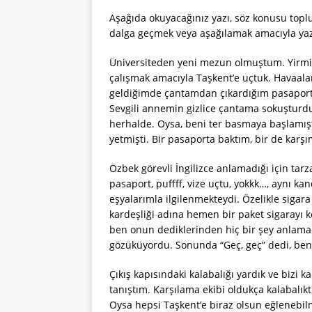
Aşağıda okuyacağınız yazı, söz konusu t
dalga geçmek veya aşağılamak amacıyla yazıl
Üniversiteden yeni mezun olmuştum. Yirmi 
çalışmak amacıyla Taşkent’e uçtuk. Havaalan
geldiğimde çantamdan çıkardığım pasapor
Sevgili annemin gizlice çantama sokuşturdu
herhalde. Oysa, beni ter basmaya başlamış
yetmişti. Bir pasaporta baktım, bir de karş
Özbek görevli İngilizce anlamadığı için ta
pasaport, puffff, vize uçtu, yokkk…, aynı k
eşyalarımla ilgilenmekteydi. Özelikle sigara 
kardeşliği adına hemen bir paket sigarayı 
ben onun dediklerinden hiç bir şey anlamad
gözüküyordu. Sonunda “Geç, geç” dedi, ben
Çıkış kapısındaki kalabalığı yardık ve bizi 
tanıştım. Karşılama ekibi oldukça kalabalık
Oysa hepsi Taşkent’e biraz olsun eğlenebi