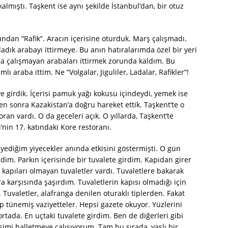
 kalmıştı. Taşkent ise aynı şekilde İstanbul’dan, bir otuz
ından “Rafik”. Aracın içerisine oturduk. Marş çalışmadı.
dık arabayı ittirmeye. Bu anın hatıralarımda özel bir yeri
rca çalışmayan arabaları ittirmek zorunda kaldım. Bu
 araba ittim. Ne “Volgalar, Jiguliler, Ladalar, Rafikler”!
girdik. İçerisi pamuk yağı kokusu içindeydi, yemek ise
en sonra Kazakistan’a doğru hareket ettik. Taşkent’te o
oran vardı. O da geceleri açık. O yıllarda, Taşkent’te
’nin 17. katındaki Kore restoranı.
 yediğim yiyecekler anında etkisini göstermişti. O gün
rdim. Parkın içerisinde bir tuvalete girdim. Kapıdan girer
e kapıları olmayan tuvaletler vardı. Tuvaletlere bakarak
arşısında şaşırdım. Tuvaletlerin kapısı olmadığı için
. Tuvaletler, alafranga denilen oturaklı tiplerden. Fakat
kıp tünemiş vaziyetteler. Hepsi gazete okuyor. Yüzlerini
rtada. En uçtaki tuvalete girdim. Ben de diğerleri gibi
şimi halletmeye çalışıyorum. Tam bu sırada, yaşlı bir