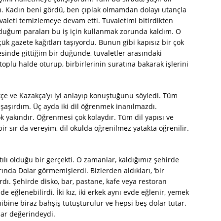
m. Kadın beni gördü, ben çıplak olmamdan dolayı utançla
leti temizlemeye devam etti. Tuvaletimi bitirdikten
duğum paraları bu iş için kullanmak zorunda kaldım. O
çük gazete kağıtları taşıyordu. Bunun gibi kapısız bir çok
resinde gittiğim bir düğünde, tuvaletler arasındaki
oplu halde oturup, birbirlerinin suratına bakarak işlerini
e ve Kazakça’yı iyi anlayıp konuştuğunu söyledi. Tüm
 şaşırdım. Üç ayda iki dil öğrenmek inanılmazdı.
ok yakındır. Öğrenmesi çok kolaydır. Tüm dil yapısı ve
bir sır da vereyim, dil okulda öğrenilmez yatakta öğrenilir.
tılı olduğu bir gerçekti. O zamanlar, kaldığımız şehirde
ında Dolar görmemişlerdi. Bizlerden aldıkları, ‘bir
ardı. Şehirde disko, bar, pastane, kafe veya restoran
e eğlenebilirdi. İki kız, iki erkek aynı evde eğlenir, yemek
sahibine biraz bahşiş tutuşturulur ve hepsi beş dolar tutar.
lar değerindeydi.