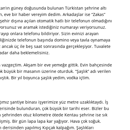
stan’ın güney doğusunda bulunan Türkistan şehrine altı
n, eve bir haber vereyim dedim. Arkadaşlar ise “Zakas”
şehir dışına açılan otomatik hatlı bir telefonun olmadığını
yorsunuz ve aramak istediğiniz numarayı veriyorsunuz.
ayıp onlara telefonu bildiriyor. Sizin evinizi arayan
rdiğinizde telefonun başında domino veya tavla oynamaya
ancak üç ile beş saat sonrasında gerçekleşiyor. Tuvalete
 kadar daha beklemelisiniz.
n vazgeçtim. Akşam bir eve yemeğe gittik. Evin bahçesinde
 büyük bir masanın üzerine oturduk. “Şaşlık” adı verilen
nıştık. Bir yıl boyunca şaşlık yedim, vodka içtim.
ımız şantiye binası işyerimize yüz metre uzaklıktaydı. İş
risinde bulunduran, çok büyük bir tarihi eser. Bizler bu
n şehrinden otuz kilometre ötede Kentau şehrine ise sık
işmiş. Bir gün lapa lapa kar yağıyor. Hava çok soğuk.
 derisinden yapılmış Kıpçak kalpağım. Şaşlıkları