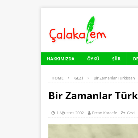
HAKKIMIZDA
ÖYKÜ
ŞIIR
D
HOME
GEZI
Bir Zamanlar Türkistan
Bir Zamanlar Türk
1 Ağustos 2002
Ercan Karaefe
Gezi