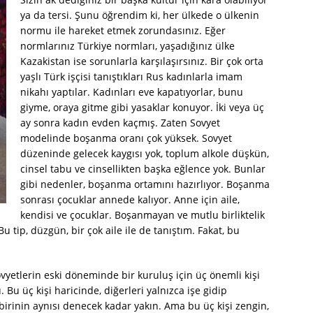
ya da tersi. Şunu öğrendim ki, her ülkede o ülkenin
normu ile hareket etmek zorundasınız. Eğer
normlarınız Türkiye normları, yaşadığınız ülke
Kazakistan ise sorunlarla karşılaşırsınız. Bir çok orta
yaşlı Türk işçisi tanıştıkları Rus kadınlarla imam
nikahı yaptılar. Kadınları eve kapatıyorlar, bunu
giyme, oraya gitme gibi yasaklar konuyor. İki veya üç
ay sonra kadın evden kaçmış. Zaten Sovyet
modelinde boşanma oranı çok yüksek. Sovyet
düzeninde gelecek kaygısı yok, toplum alkole düşkün,
cinsel tabu ve cinsellikten başka eğlence yok. Bunlar
gibi nedenler, boşanma ortamını hazırlıyor. Boşanma
sonrası çocuklar annede kalıyor. Anne için aile,
kendisi ve çocuklar. Boşanmayan ve mutlu birliktelik
 tip, düzgün, bir çok aile ile de tanıştım. Fakat, bu
ovyetlerin eski döneminde bir kuruluş için üç önemli kişi
u üç kişi haricinde, diğerleri yalnızca işe gidip
rbirinin aynısı denecek kadar yakın. Ama bu üç kişi zengin,