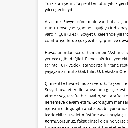
Türkistan şehri, Taşkent’ten otuz yılcık geri
yılcık gerideydi.
Aracımız, Sovyet döneminin van tipi araçlar
Bunu kimse yadırgamadı, aşağıya indik başla
vardır. Çünkü eski Sovyet ülkelerinde yılla
cumhuriyetlerde çok geziler yaptım ve devamlı
Havaalanından sonra hemen bir “Aşhane” ye 
yenecek gibi değildi. Ekmek ağırlıklı yemekt
tarihte Türkiye’deki standartta bir tane rest
yaşayanlar muhakkak bilir. Uzbekistan Oteli
Çimkent’te tuvalet molası verdik. Taşkent’te
Sovyet tuvaletleri ile tanışmamı gerçekleşti
girmez sağ tarafta bir lavabo, sol tarafta is
ilerlemeye devam ettim. Gördüğüm manzara k
içerisini olduğu gibi analiz edebiliyorsunuz
içeridekiler tuvaletin üstüne ayaklarıyla çı
görmüyorsunuz, fakat cinsel olan ne varsa o
tünemeye çalışarak akrobatik hareketlerle i