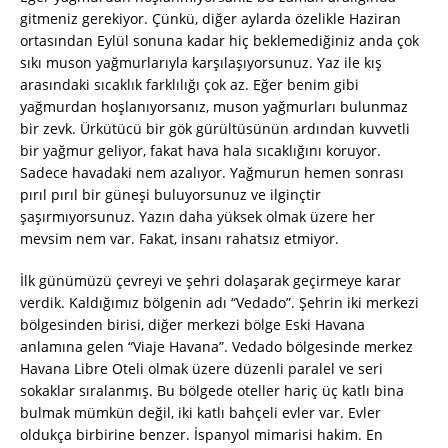
gitmeniz gerekiyor. Çünkü, diğer aylarda özelikle Haziran
ortasından Eylül sonuna kadar hiç beklemediğiniz anda çok
sıkı muson yağmurlarıyla karşılaşıyorsunuz. Yaz ile kış
arasındaki sıcaklık farklılığı çok az. Eğer benim gibi
yağmurdan hoşlanıyorsanız, muson yağmurları bulunmaz
bir zevk. Ürkütücü bir gök gürültüsünün ardından kuvvetli
bir yağmur geliyor, fakat hava hala sıcaklığını koruyor.
Sadece havadaki nem azalıyor. Yağmurun hemen sonrası
pırıl pırıl bir güneşi buluyorsunuz ve ilginçtir
şaşırmıyorsunuz. Yazın daha yüksek olmak üzere her
mevsim nem var. Fakat, insanı rahatsız etmiyor.
İlk günümüzü çevreyi ve şehri dolaşarak geçirmeye karar
verdik. Kaldığımız bölgenin adı “Vedado”. Şehrin iki merkezi
bölgesinden birisi, diğer merkezi bölge Eski Havana
anlamına gelen “Viaje Havana”. Vedado bölgesinde merkez
Havana Libre Oteli olmak üzere düzenli paralel ve seri
sokaklar sıralanmış. Bu bölgede oteller hariç üç katlı bina
bulmak mümkün değil, iki katlı bahçeli evler var. Evler
oldukça birbirine benzer. İspanyol mimarisi hakim. En