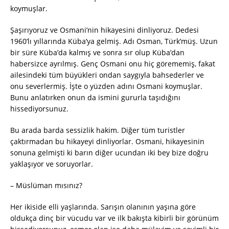
koymuşlar.
Şaşırıyoruz ve Osmani’nin hikayesini dinliyoruz. Dedesi
1960’lı yıllarında Küba’ya gelmiş. Adı Osman, Türk’müş. Uzun
bir süre Küba’da kalmış ve sonra sır olup Küba’dan
habersizce ayrılmış. Genç Osmani onu hiç görememiş, fakat
ailesindeki tüm büyükleri ondan saygıyla bahsederler ve
onu severlermiş. İşte o yüzden adını Osmani koymuşlar.
Bunu anlatırken onun da ismini gururla taşıdığını
hissediyorsunuz.
Bu arada barda sessizlik hakim. Diğer tüm turistler
çaktırmadan bu hikayeyi dinliyorlar. Osmani, hikayesinin
sonuna gelmişti ki barın diğer ucundan iki bey bize doğru
yaklaşıyor ve soruyorlar.
– Müslüman mısınız?
Her ikiside elli yaşlarında. Sarışın olanının yaşına göre
oldukça dinç bir vücudu var ve ilk bakışta kibirli bir görünüm