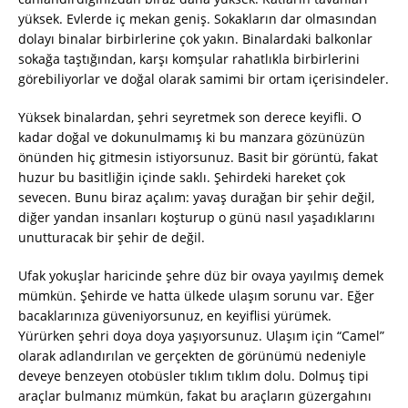
yüksek. Evlerde iç mekan geniş. Sokakların dar olmasından
dolayı binalar birbirlerine çok yakın. Binalardaki balkonlar
sokağa taştığından, karşı komşular rahatlıkla birbirlerini
görebiliyorlar ve doğal olarak samimi bir ortam içerisindeler.
Yüksek binalardan, şehri seyretmek son derece keyifli. O
kadar doğal ve dokunulmamış ki bu manzara gözünüzün
önünden hiç gitmesin istiyorsunuz. Basit bir görüntü, fakat
huzur bu basitliğin içinde saklı. Şehirdeki hareket çok
sevecen. Bunu biraz açalım: yavaş durağan bir şehir değil,
diğer yandan insanları koşturup o günü nasıl yaşadıklarını
unutturacak bir şehir de değil.
Ufak yokuşlar haricinde şehre düz bir ovaya yayılmış demek
mümkün. Şehirde ve hatta ülkede ulaşım sorunu var. Eğer
bacaklarınıza güveniyorsunuz, en keyiflisi yürümek.
Yürürken şehri doya doya yaşıyorsunuz. Ulaşım için “Camel”
olarak adlandırılan ve gerçekten de görünümü nedeniyle
deveye benzeyen otobüsler tıklım tıklım dolu. Dolmuş tipi
araçlar bulmanız mümkün, fakat bu araçların güzergahını