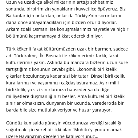
Uzun ve uzadıkça alkol miktarının arttığı sohbetimiz
sonunda, birbirimizin yanaklarını kuvvetlice öpüyoruz. Biz
Balkanlar için onlardan, onlar da Türkiye’nin sorunlarını
daha önce anlayamadıkları için bizden özür diliyorlar.
Arkamızdaki Osmani ise konuşmalarımızı hayretle ve hiçbir
bölümünü kaçırmamaya dikkat ederek dinliyor.
Türk kökenli fakat kültürümüzden uzak bir barmen, sadece
adı Türk kalmış. İki Bosnalı ile kökenlerimiz farklı, fakat
kültürlerimiz yakın. Aslında bu manzara bizlerin uzun süre
tartıştığımız konunun cevabı gibi. Ekonomik birliktelik,
çıkarlar bozuluncaya kadar sizi bir tutar. Dinsel birliktelik,
kurallarınızı ve yaşamınızı çağdaşlaştıramaz. Aşırı milli
birliktelik, ya sizi sınırlarınıza hapseder ya da diğer
milliyetlere düşmanlığınızı besler. Ama kültürel birliktelik
sınırlar olmaksızın, dünyanın bir ucunda, Varedero’da bir
barda bile size mutluluk veriyor ve huzur yaratıyor.
Gündüz kumsalda güneşin vücudunuza verdiği sıcaklığı
soğutmak için yerel bir içki olan “Mohito”yı yudumlamak
üzere Havana’nın gecelerine katılıyorsunuz…