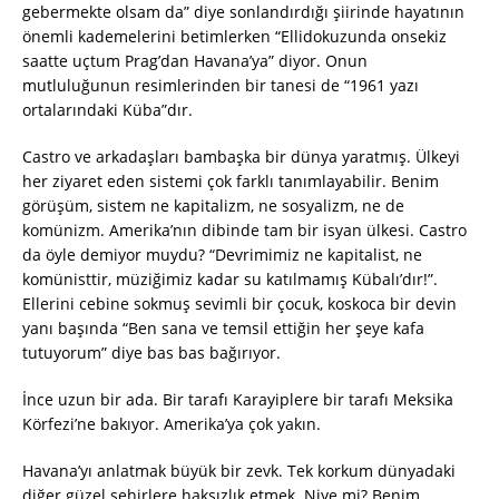
gebermekte olsam da” diye sonlandırdığı şiirinde hayatının
önemli kademelerini betimlerken “Ellidokuzunda onsekiz
saatte uçtum Prag’dan Havana’ya” diyor. Onun
mutluluğunun resimlerinden bir tanesi de “1961 yazı
ortalarındaki Küba”dır.
Castro ve arkadaşları bambaşka bir dünya yaratmış. Ülkeyi
her ziyaret eden sistemi çok farklı tanımlayabilir. Benim
görüşüm, sistem ne kapitalizm, ne sosyalizm, ne de
komünizm. Amerika’nın dibinde tam bir isyan ülkesi. Castro
da öyle demiyor muydu? “Devrimimiz ne kapitalist, ne
komünisttir, müziğimiz kadar su katılmamış Kübalı’dır!”.
Ellerini cebine sokmuş sevimli bir çocuk, koskoca bir devin
yanı başında “Ben sana ve temsil ettiğin her şeye kafa
tutuyorum” diye bas bas bağırıyor.
İnce uzun bir ada. Bir tarafı Karayiplere bir tarafı Meksika
Körfezi’ne bakıyor. Amerika’ya çok yakın.
Havana’yı anlatmak büyük bir zevk. Tek korkum dünyadaki
diğer güzel şehirlere haksızlık etmek. Niye mi? Benim