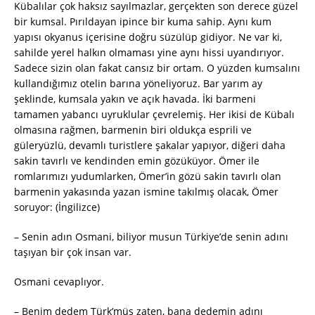
Kübalılar çok haksız sayılmazlar, gerçekten son derece güzel
bir kumsal. Pırıldayan ipince bir kuma sahip. Aynı kum
yapısı okyanus içerisine doğru süzülüp gidiyor. Ne var ki,
sahilde yerel halkın olmaması yine aynı hissi uyandırıyor.
Sadece sizin olan fakat cansız bir ortam. O yüzden kumsalını
kullandığımız otelin barına yöneliyoruz. Bar yarım ay
şeklinde, kumsala yakın ve açık havada. İki barmeni
tamamen yabancı uyruklular çevrelemiş. Her ikisi de Kübalı
olmasına rağmen, barmenin biri oldukça esprili ve
güleryüzlü, devamlı turistlere şakalar yapıyor, diğeri daha
sakin tavırlı ve kendinden emin gözüküyor. Ömer ile
romlarımızı yudumlarken, Ömer’in gözü sakin tavırlı olan
barmenin yakasında yazan ismine takılmış olacak, Ömer
soruyor: (İngilizce)
– Senin adın Osmani, biliyor musun Türkiye’de senin adını
taşıyan bir çok insan var.
Osmani cevaplıyor.
– Benim dedem Türk’müş zaten, bana dedemin adını