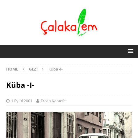
HOME
GEZI
Küba -I-
Küba -I-
1 Eylül 2001
Ercan Karaefe