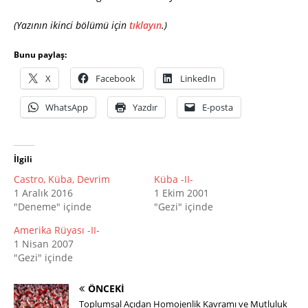
(Yazının ikinci bölümü için
tıklayın
.)
Bunu paylaş:
X
Facebook
LinkedIn
WhatsApp
Yazdır
E-posta
İlgili
Castro, Küba, Devrim
Küba -II-
1 Aralık 2016
1 Ekim 2001
"Deneme" içinde
"Gezi" içinde
Amerika Rüyası -II-
1 Nisan 2007
"Gezi" içinde
ÖNCEKI
Toplumsal Açıdan Homojenlik Kavramı ve Mutluluk