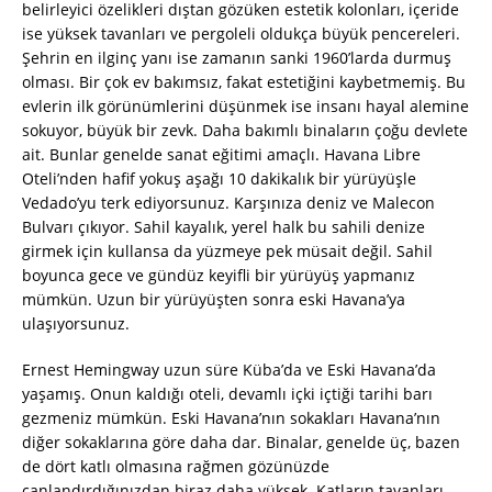
belirleyici özelikleri dıştan gözüken estetik kolonları, içeride
ise yüksek tavanları ve pergoleli oldukça büyük pencereleri.
Şehrin en ilginç yanı ise zamanın sanki 1960’larda durmuş
olması. Bir çok ev bakımsız, fakat estetiğini kaybetmemiş. Bu
evlerin ilk görünümlerini düşünmek ise insanı hayal alemine
sokuyor, büyük bir zevk. Daha bakımlı binaların çoğu devlete
ait. Bunlar genelde sanat eğitimi amaçlı. Havana Libre
Oteli’nden hafif yokuş aşağı 10 dakikalık bir yürüyüşle
Vedado’yu terk ediyorsunuz. Karşınıza deniz ve Malecon
Bulvarı çıkıyor. Sahil kayalık, yerel halk bu sahili denize
girmek için kullansa da yüzmeye pek müsait değil. Sahil
boyunca gece ve gündüz keyifli bir yürüyüş yapmanız
mümkün. Uzun bir yürüyüşten sonra eski Havana’ya
ulaşıyorsunuz.
Ernest Hemingway uzun süre Küba’da ve Eski Havana’da
yaşamış. Onun kaldığı oteli, devamlı içki içtiği tarihi barı
gezmeniz mümkün. Eski Havana’nın sokakları Havana’nın
diğer sokaklarına göre daha dar. Binalar, genelde üç, bazen
de dört katlı olmasına rağmen gözünüzde
canlandırdığınızdan biraz daha yüksek. Katların tavanları