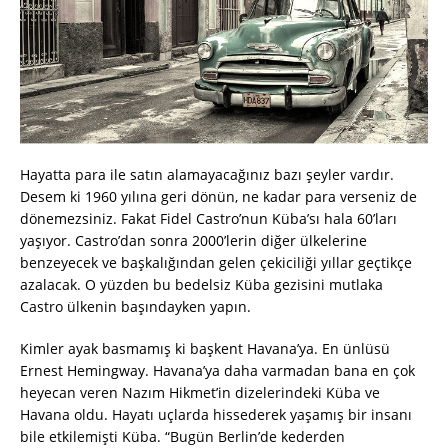
Hayatta para ile satın alamayacağınız bazı şeyler vardır.
Desem ki 1960 yılına geri dönün, ne kadar para verseniz de
dönemezsiniz. Fakat Fidel Castro’nun Küba’sı hala 60’ları
yaşıyor. Castro’dan sonra 2000’lerin diğer ülkelerine
benzeyecek ve başkalığından gelen çekiciliği yıllar geçtikçe
azalacak. O yüzden bu bedelsiz Küba gezisini mutlaka
Castro ülkenin başındayken yapın.
Kimler ayak basmamış ki başkent Havana’ya. En ünlüsü
Ernest Hemingway. Havana’ya daha varmadan bana en çok
heyecan veren Nazım Hikmet’in dizelerindeki Küba ve
Havana oldu. Hayatı uçlarda hissederek yaşamış bir insanı
bile etkilemişti Küba. “Bugün Berlin’de kederden