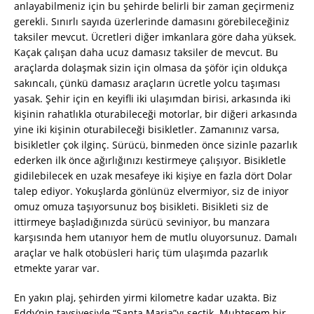
anlayabilmeniz için bu şehirde belirli bir zaman geçirmeniz
gerekli. Sınırlı sayıda üzerlerinde damasını görebileceğiniz
taksiler mevcut. Ücretleri diğer imkanlara göre daha yüksek.
Kaçak çalışan daha ucuz damasız taksiler de mevcut. Bu
araçlarda dolaşmak sizin için olmasa da şöför için oldukça
sakıncalı, çünkü damasız araçların ücretle yolcu taşıması
yasak. Şehir için en keyifli iki ulaşımdan birisi, arkasında iki
kişinin rahatlıkla oturabileceği motorlar, bir diğeri arkasında
yine iki kişinin oturabileceği bisikletler. Zamanınız varsa,
bisikletler çok ilginç. Sürücü, binmeden önce sizinle pazarlık
ederken ilk önce ağırlığınızı kestirmeye çalışıyor. Bisikletle
gidilebilecek en uzak mesafeye iki kişiye en fazla dört Dolar
talep ediyor. Yokuşlarda gönlünüz elvermiyor, siz de iniyor
omuz omuza taşıyorsunuz boş bisikleti. Bisikleti siz de
ittirmeye başladığınızda sürücü seviniyor, bu manzara
karşısında hem utanıyor hem de mutlu oluyorsunuz. Damalı
araçlar ve halk otobüsleri hariç tüm ulaşımda pazarlık
etmekte yarar var.
En yakın plaj, şehirden yirmi kilometre kadar uzakta. Biz
Eddy’nin tavsiyesiyle “Santa Maria”yı seçtik. Muhteşem bir