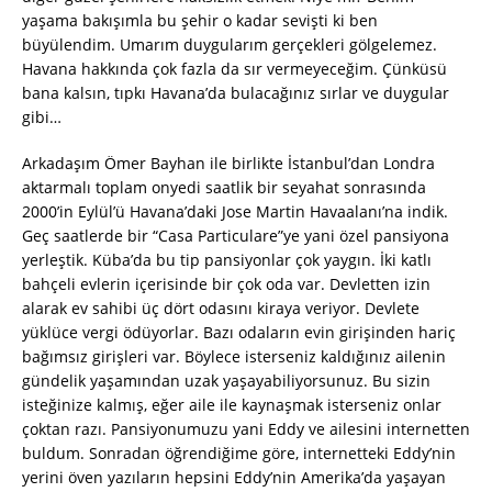
yaşama bakışımla bu şehir o kadar sevişti ki ben
büyülendim. Umarım duygularım gerçekleri gölgelemez.
Havana hakkında çok fazla da sır vermeyeceğim. Çünküsü
bana kalsın, tıpkı Havana’da bulacağınız sırlar ve duygular
gibi…
Arkadaşım Ömer Bayhan ile birlikte İstanbul’dan Londra
aktarmalı toplam onyedi saatlik bir seyahat sonrasında
2000’in Eylül’ü Havana’daki Jose Martin Havaalanı’na indik.
Geç saatlerde bir “Casa Particulare”ye yani özel pansiyona
yerleştik. Küba’da bu tip pansiyonlar çok yaygın. İki katlı
bahçeli evlerin içerisinde bir çok oda var. Devletten izin
alarak ev sahibi üç dört odasını kiraya veriyor. Devlete
yüklüce vergi ödüyorlar. Bazı odaların evin girişinden hariç
bağımsız girişleri var. Böylece isterseniz kaldığınız ailenin
gündelik yaşamından uzak yaşayabiliyorsunuz. Bu sizin
isteğinize kalmış, eğer aile ile kaynaşmak isterseniz onlar
çoktan razı. Pansiyonumuzu yani Eddy ve ailesini internetten
buldum. Sonradan öğrendiğime göre, internetteki Eddy’nin
yerini öven yazıların hepsini Eddy’nin Amerika’da yaşayan