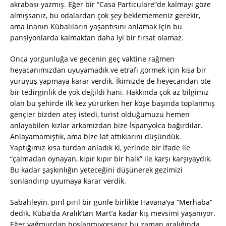
akrabası yazmış. Eğer bir “Casa Particulare”de kalmayı göze
almışsanız, bu odalardan çok şey beklememeniz gerekir,
ama inanın Kübalıların yaşantısını anlamak için bu
pansiyonlarda kalmaktan daha iyi bir fırsat olamaz.
Onca yorgunluğa ve gecenin geç vaktine rağmen
heyacanımızdan uyuyamadık ve etrafı görmek için kısa bir
yürüyüş yapmaya karar verdik. İkimizde de heyecandan öte
bir tedirginlik de yok değildi hani. Hakkında çok az bilgimiz
olan bu şehirde ilk kez yürürken her köşe başında toplanmış
gençler bizden ateş istedi, turist olduğumuzu hemen
anlayabilen kızlar arkamızdan bize İspanyolca bağırdılar.
Anlayamamıştık, ama bize laf attıklarını düşündük.
Yaptığımız kısa turdan anladık ki, yerinde bir ifade ile
“çalmadan oynayan, kıpır kıpır bir halk” ile karşı karşıyaydık.
Bu kadar şaşkınlığın yeteceğini düşünerek gezimizi
sonlandırıp uyumaya karar verdik.
Sabahleyin, pırıl pırıl bir günle birlikte Havana’ya “Merhaba”
dedik. Küba’da Aralık’tan Mart’a kadar kış mevsimi yaşanıyor.
Eğer yağmurdan hoşlanmıyorsanız bu zaman aralığında