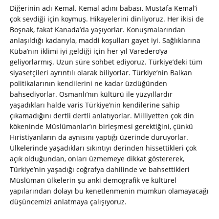
Diğerinin adı Kemal. Kemal adını babası, Mustafa Kemal’i
çok sevdiği için koymuş. Hikayelerini dinliyoruz. Her ikisi de
Boşnak, fakat Kanada’da yaşıyorlar. Konuşmalarından
anlaşıldığı kadarıyla, maddi koşulları gayet iyi. Sağlıklarına
Küba’nın iklimi iyi geldiği için her yıl Varedero’ya
geliyorlarmış. Uzun süre sohbet ediyoruz. Türkiye’deki tüm
siyasetçileri ayrıntılı olarak biliyorlar. Türkiye’nin Balkan
politikalarının kendilerini ne kadar üzdüğünden
bahsediyorlar. Osmanlı’nın kültürü ile yüzyıllardır
yaşadıkları halde varis Türkiye’nin kendilerine sahip
çıkamadığını dertli dertli anlatıyorlar. Milliyetten çok din
kökeninde Müslümanlar’ın birleşmesi gerektiğini, çünkü
Hıristiyanların da aynısını yaptığı üzerinde duruyorlar.
Ülkelerinde yaşadıkları sıkıntıyı derinden hissettikleri çok
açık olduğundan, onları üzmemeye dikkat göstererek,
Türkiye’nin yaşadığı coğrafya dahilinde ve bahsettikleri
Müslüman ülkelerin şu anki demografik ve kültürel
yapılarından dolayı bu kenetlenmenin mümkün olamayacağı
düşüncemizi anlatmaya çalışıyoruz.