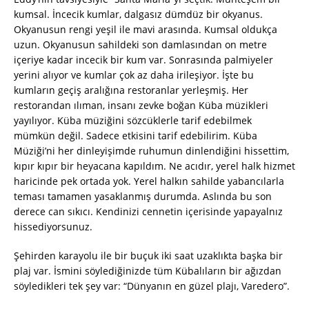
kumsal. İncecik kumlar, dalgasız dümdüz bir okyanus.
Okyanusun rengi yeşil ile mavi arasında. Kumsal oldukça
uzun. Okyanusun sahildeki son damlasından on metre
içeriye kadar incecik bir kum var. Sonrasında palmiyeler
yerini alıyor ve kumlar çok az daha irileşiyor. İşte bu
kumların geçiş aralığına restoranlar yerleşmiş. Her
restorandan ılıman, insanı zevke boğan Küba müzikleri
yayılıyor. Küba müziğini sözcüklerle tarif edebilmek
mümkün değil. Sadece etkisini tarif edebilirim. Küba
Müziği’ni her dinleyişimde ruhumun dinlendiğini hissettim,
kıpır kıpır bir heyacana kapıldım. Ne acıdır, yerel halk hizmet
haricinde pek ortada yok. Yerel halkın sahilde yabancılarla
teması tamamen yasaklanmış durumda. Aslında bu son
derece can sıkıcı. Kendinizi cennetin içerisinde yapayalnız
hissediyorsunuz.
Şehirden karayolu ile bir buçuk iki saat uzaklıkta başka bir
plaj var. İsmini söylediğinizde tüm Kübalıların bir ağızdan
söyledikleri tek şey var: “Dünyanın en güzel plajı, Varedero”.