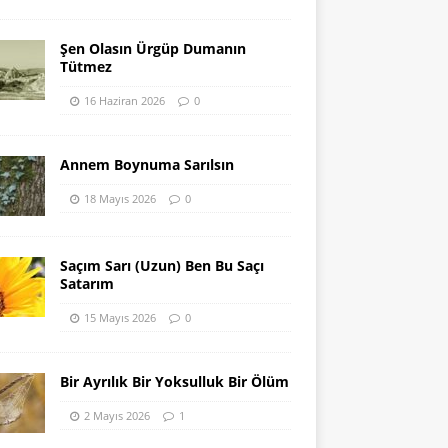
Şen Olasın Ürgüp Dumanın
Tütmez
16 Haziran 2026
0
Annem Boynuma Sarılsın
18 Mayıs 2026
0
Saçım Sarı (Uzun) Ben Bu Saçı
Satarım
15 Mayıs 2026
0
Bir Ayrılık Bir Yoksulluk Bir Ölüm
2 Mayıs 2026
1