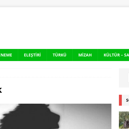
ENEME
ELEŞTIRI
TÜRKÜ
MIZAH
KÜLTÜR – S
k
S