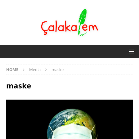
HOME
Media
maske
maske