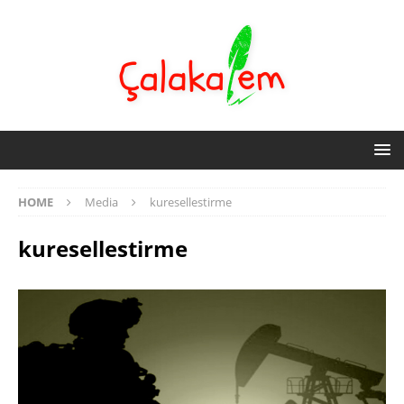
HOME
Media
kuresellestirme
kuresellestirme