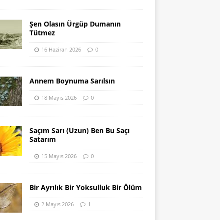
Şen Olasın Ürgüp Dumanın
Tütmez
16 Haziran 2026
0
Annem Boynuma Sarılsın
18 Mayıs 2026
0
Saçım Sarı (Uzun) Ben Bu Saçı
Satarım
15 Mayıs 2026
0
Bir Ayrılık Bir Yoksulluk Bir Ölüm
2 Mayıs 2026
1