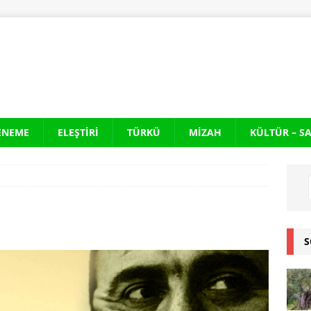
ENEME
ELEŞTIRI
TÜRKÜ
MIZAH
KÜLTÜR – S
S