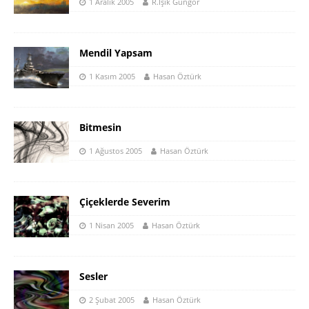
1 Aralık 2005
R.Işık Güngör
Mendil Yapsam
1 Kasım 2005
Hasan Öztürk
Bitmesin
1 Ağustos 2005
Hasan Öztürk
Çiçeklerde Severim
1 Nisan 2005
Hasan Öztürk
Sesler
2 Şubat 2005
Hasan Öztürk