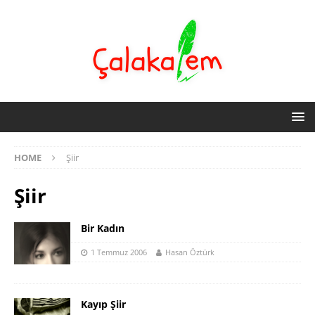
HOME
Şiir
Şiir
Bir Kadın
1 Temmuz 2006
Hasan Öztürk
Kayıp Şiir