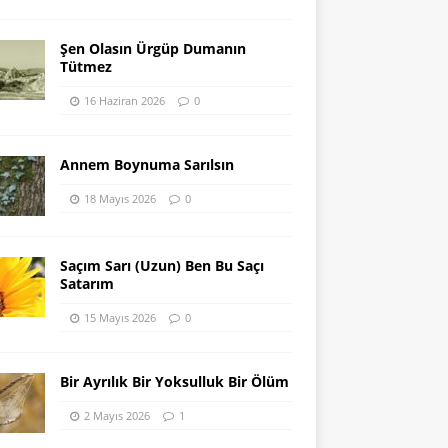
Şen Olasın Ürgüp Dumanın
Tütmez
16 Haziran 2026
0
Annem Boynuma Sarılsın
18 Mayıs 2026
0
Saçım Sarı (Uzun) Ben Bu Saçı
Satarım
15 Mayıs 2026
0
Bir Ayrılık Bir Yoksulluk Bir Ölüm
2 Mayıs 2026
1