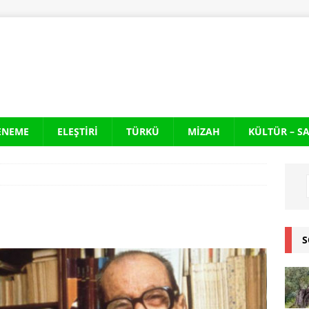
ENEME
ELEŞTIRI
TÜRKÜ
MIZAH
KÜLTÜR – S
S