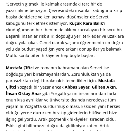
“Servet’in gitmek ile kalmak arasındaki tercihi” de
yazarınkine benziyor. Çevresindeki insanlar kabuğunu kırıp
başka denizlere yelken açmayı düşünseler de Servet
kabuğunu terk etmek istemiyor.
Küçük Kara Balık
’ı
okuduğumdan beri benim de aklımı kurcalayan bir soru bu.
Başarılı insanlar risk alır, doğduğu yeri terk eder ve uzaklara
doğru yola çıkar. Genel olarak yaşamı öğrenmenin en doğru
yolu da budur: yaşadığın yere arkanı dönüp ileriye bakmak.
Mutlu sonla biten hikâyeler hep böyle başlar.
Mustafa Çiftci
ve romanın kahramanı olan Servet ise
doğduğu yeri bırakmayanlardan. Zorunluluktan ya da
parasızlıktan değil bırakmak istemedikleri için.
Mustafa
Çiftci
Yozgatlı bir yazar ancak
Abbas Sayar, Gülten Akın,
İhsan Oktay Anar
gibi Yozgatlı yazın insanlarından farkı
onun kısa ayrılıklar ve üniversite dışında neredeyse tüm
yaşamını Yozgat’ta sürdürmüş olması. Eskiden yani herkes
olduğu yerde dururken bırakıp gidenlerin hikâyeleri bize
ilginç geliyordu. Artık göçmenlik hikâyeleri sıradan oldu.
Eskisi gibi bilinmeze doğru da gidilmiyor zaten. Artık