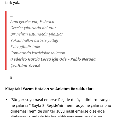
fark yok:
…
Ama geceler var, Federico
Geceler yıldızlarla doludur
Bir nehrin üstündedir yıldızlar
Yoksul halkın üstüste yattığı
Evler gibidir tıpkı
Camlarında kurdelalar sallanan
(
Federico Garcia Lorca için Ode
–
Pablo Neruda
,
Çev.
Hilmi Yavuz
)
— 0 —
Kitaptaki Yazım Hataları ve Anlatım Bozuklukları
“Sünger suyu nasıl emerse Reşide de öyle dinlerdi radyo
ne çalarsa,”-Sayfa 8: Reşide’nin hem radyo ne çalarsa onu
dinlemesi hem de sünger suyu nasıl emerse o şekilde
dinlemesi cümlede bir karışıklık yaratıyor. “Radyo ne