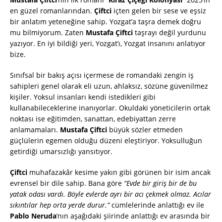
en güzel romanlarından.
Çiftci
içten gelen bir sese ve eşsiz
bir anlatım yeteneğine sahip. Yozgat’a taşra demek doğru
mu bilmiyorum. Zaten
Mustafa Çiftci
taşrayı değil yurdunu
yazıyor. En iyi bildiği yeri, Yozgat’ı, Yozgat insanını anlatıyor
bize.
Sınıfsal bir bakış açısı içermese de romandaki zengin iş
sahipleri genel olarak eli uzun, ahlaksız, sözüne güvenilmez
kişiler. Yoksul insanları kendi istedikleri gibi
kullanabileceklerine inanıyorlar. Okuldaki yöneticilerin ortak
noktası ise eğitimden, sanattan, edebiyattan zerre
anlamamaları.
Mustafa Çiftci
büyük sözler etmeden
güçlülerin egemen olduğu düzeni eleştiriyor. Yoksulluğun
getirdiği umarsızlığı yansıtıyor.
Çiftci
muhafazakâr kesime yakın gibi görünen bir isim ancak
evrensel bir dile sahip. Bana göre
“Evde bir giriş bir de bu
yatak odası vardı. Böyle evlerde ayrı bir acı çekmek olmaz. Acılar
sıkıntılar hep orta yerde durur.”
cümlelerinde anlattığı ev ile
Pablo Neruda
’nın aşağıdaki şiirinde anlattığı ev arasında bir