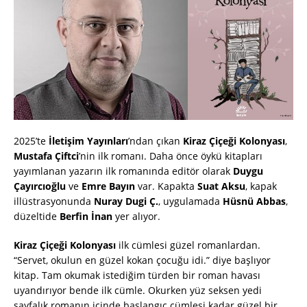
2025’te
İletişim Yayınları
’ndan çıkan
Kiraz Çiçeği Kolonyası
,
Mustafa Çiftci
’nin ilk romanı. Daha önce öykü kitapları
yayımlanan yazarın ilk romanında editör olarak
Duygu
Çayırcıoğlu
ve
Emre Bayın
var. Kapakta
Suat Aksu
, kapak
illüstrasyonunda
Nuray Dugi Ç.
, uygulamada
Hüsnü Abbas
,
düzeltide
Berfin İnan
yer alıyor.
Kiraz Çiçeği Kolonyası
ilk cümlesi güzel romanlardan.
“Servet, okulun en güzel kokan çocuğu idi.” diye başlıyor
kitap. Tam okumak istediğim türden bir roman havası
uyandırıyor bende ilk cümle. Okurken yüz seksen yedi
sayfalık romanın içinde başlangıç cümlesi kadar güzel bir