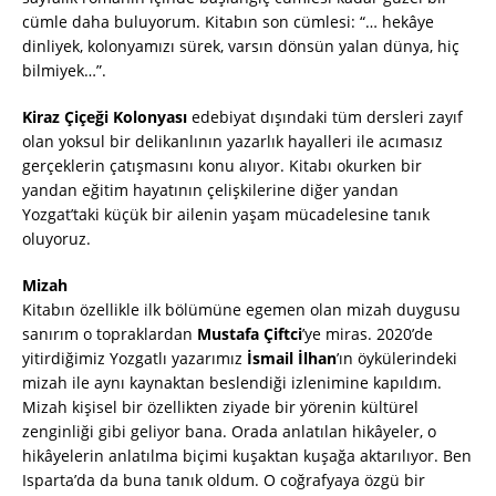
cümle daha buluyorum. Kitabın son cümlesi: “… hekâye
dinliyek, kolonyamızı sürek, varsın dönsün yalan dünya, hiç
bilmiyek…”.
Kiraz Çiçeği Kolonyası
edebiyat dışındaki tüm dersleri zayıf
olan yoksul bir delikanlının yazarlık hayalleri ile acımasız
gerçeklerin çatışmasını konu alıyor. Kitabı okurken bir
yandan eğitim hayatının çelişkilerine diğer yandan
Yozgat’taki küçük bir ailenin yaşam mücadelesine tanık
oluyoruz.
Mizah
Kitabın özellikle ilk bölümüne egemen olan mizah duygusu
sanırım o topraklardan
Mustafa Çiftci
’ye miras. 2020’de
yitirdiğimiz Yozgatlı yazarımız
İsmail İlhan
’ın öykülerindeki
mizah ile aynı kaynaktan beslendiği izlenimine kapıldım.
Mizah kişisel bir özellikten ziyade bir yörenin kültürel
zenginliği gibi geliyor bana. Orada anlatılan hikâyeler, o
hikâyelerin anlatılma biçimi kuşaktan kuşağa aktarılıyor. Ben
Isparta’da da buna tanık oldum. O coğrafyaya özgü bir