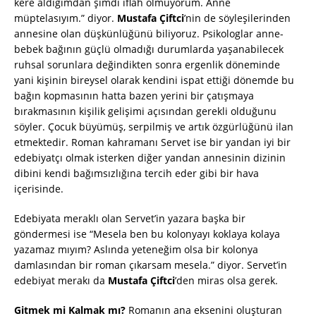
kere aldığımdan şimdi iflah olmuyorum. Anne
müptelasıyım.” diyor.
Mustafa Çiftci
’nin de söyleşilerinden
annesine olan düşkünlüğünü biliyoruz. Psikologlar anne-
bebek bağının güçlü olmadığı durumlarda yaşanabilecek
ruhsal sorunlara değindikten sonra ergenlik döneminde
yani kişinin bireysel olarak kendini ispat ettiği dönemde bu
bağın kopmasının hatta bazen yerini bir çatışmaya
bırakmasının kişilik gelişimi açısından gerekli olduğunu
söyler. Çocuk büyümüş, serpilmiş ve artık özgürlüğünü ilan
etmektedir. Roman kahramanı Servet ise bir yandan iyi bir
edebiyatçı olmak isterken diğer yandan annesinin dizinin
dibini kendi bağımsızlığına tercih eder gibi bir hava
içerisinde.
Edebiyata meraklı olan Servet’in yazara başka bir
göndermesi ise “Mesela ben bu kolonyayı koklaya kolaya
yazamaz mıyım? Aslında yeteneğim olsa bir kolonya
damlasından bir roman çıkarsam mesela.” diyor. Servet’in
edebiyat merakı da
Mustafa Çiftci
’den miras olsa gerek.
Gitmek mi Kalmak mı?
Romanın ana eksenini oluşturan