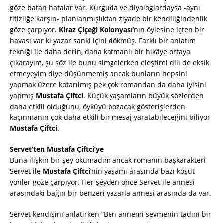
göze batan hatalar var. Kurguda ve diyaloglardaysa -aynı
titizliğe karşın- planlanmışlıktan ziyade bir kendiliğindenlik
göze çarpıyor.
Kiraz Çiçeği Kolonyası
’nın öylesine içten bir
havası var ki yazar sanki içini dökmüş. Farklı bir anlatım
tekniği ile daha derin, daha katmanlı bir hikâye ortaya
çıkarayım, şu söz ile bunu simgelerken eleştirel dili de eksik
etmeyeyim diye düşünmemiş ancak bunların hepsini
yapmak üzere kotarılmış pek çok romandan da daha iyisini
yapmış
Mustafa Çiftci
. Küçük yaşamların büyük sözlerden
daha etkili olduğunu, öyküyü bozacak gösterişlerden
kaçınmanın çok daha etkili bir mesaj yaratabileceğini biliyor
Mustafa Çiftci
.
Servet’ten Mustafa Çiftci’ye
Buna ilişkin bir şey okumadım ancak romanın başkarakteri
Servet ile
Mustafa Çiftci
’nin yaşamı arasında bazı koşut
yönler göze çarpıyor. Her şeyden önce Servet ile annesi
arasındaki bağın bir benzeri yazarla annesi arasında da var.
Servet kendisini anlatırken “Ben annemi sevmenin tadını bir