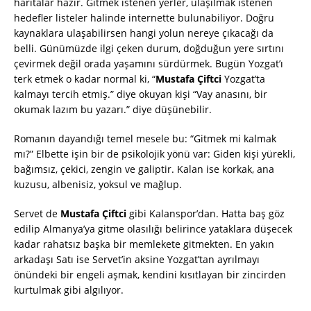
haritalar hazır. Gitmek istenen yerler, ulaşılmak istenen
hedefler listeler halinde internette bulunabiliyor. Doğru
kaynaklara ulaşabilirsen hangi yolun nereye çıkacağı da
belli. Günümüzde ilgi çeken durum, doğduğun yere sırtını
çevirmek değil orada yaşamını sürdürmek. Bugün Yozgat’ı
terk etmek o kadar normal ki, “
Mustafa Çiftci
Yozgat’ta
kalmayı tercih etmiş.” diye okuyan kişi “Vay anasını, bir
okumak lazım bu yazarı.” diye düşünebilir.
Romanın dayandığı temel mesele bu: “Gitmek mi kalmak
mı?” Elbette işin bir de psikolojik yönü var: Giden kişi yürekli,
bağımsız, çekici, zengin ve galiptir. Kalan ise korkak, ana
kuzusu, albenisiz, yoksul ve mağlup.
Servet de
Mustafa Çiftci
gibi Kalanspor’dan. Hatta baş göz
edilip Almanya’ya gitme olasılığı belirince yataklara düşecek
kadar rahatsız başka bir memlekete gitmekten. En yakın
arkadaşı Satı ise Servet’in aksine Yozgat’tan ayrılmayı
önündeki bir engeli aşmak, kendini kısıtlayan bir zincirden
kurtulmak gibi algılıyor.