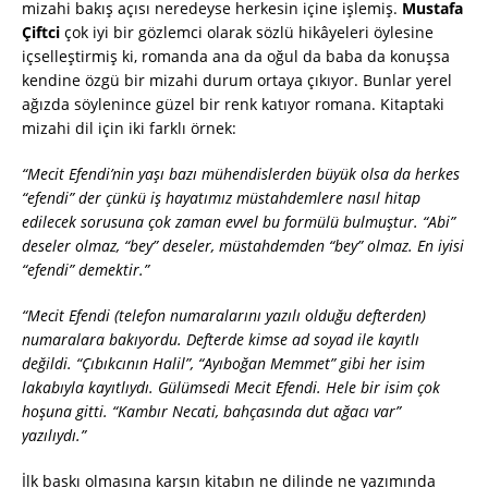
mizahi bakış açısı neredeyse herkesin içine işlemiş.
Mustafa
Çiftci
çok iyi bir gözlemci olarak sözlü hikâyeleri öylesine
içselleştirmiş ki, romanda ana da oğul da baba da konuşsa
kendine özgü bir mizahi durum ortaya çıkıyor. Bunlar yerel
ağızda söylenince güzel bir renk katıyor romana. Kitaptaki
mizahi dil için iki farklı örnek:
“Mecit Efendi’nin yaşı bazı mühendislerden büyük olsa da herkes
“efendi” der çünkü iş hayatımız müstahdemlere nasıl hitap
edilecek sorusuna çok zaman evvel bu formülü bulmuştur. “Abi”
deseler olmaz, “bey” deseler, müstahdemden “bey” olmaz. En iyisi
“efendi” demektir.”
“Mecit Efendi (telefon numaralarını yazılı olduğu defterden)
numaralara bakıyordu. Defterde kimse ad soyad ile kayıtlı
değildi. “Çıbıkcının Halil”, “Ayıboğan Memmet” gibi her isim
lakabıyla kayıtlıydı. Gülümsedi Mecit Efendi. Hele bir isim çok
hoşuna gitti. “Kambır Necati, bahçasında dut ağacı var”
yazılıydı.”
İlk baskı olmasına karşın kitabın ne dilinde ne yazımında