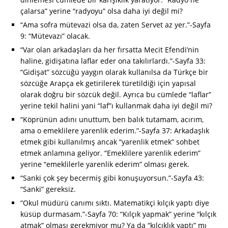
çalarsa” yerine “radyoyu” olsa daha iyi değil mi?
“Ama sofra mütevazi olsa da, zaten Servet az yer.”-Sayfa
9: “Mütevazı” olacak.
“Var olan arkadaşları da her fırsatta Mecit Efendi’nin
haline, gidişatına laflar eder ona takılırlardı.”-Sayfa 33:
“Gidişat” sözcüğü yaygın olarak kullanılsa da Türkçe bir
sözcüğe Arapça ek getirilerek türetildiği için yapısal
olarak doğru bir sözcük değil. Ayrıca bu cümlede “laflar”
yerine tekil halini yani “laf”ı kullanmak daha iyi değil mi?
“Köprünün adını unuttum, ben balık tutamam, acırım,
ama o emeklilere yarenlik ederim.”-Sayfa 37: Arkadaşlık
etmek gibi kullanılmış ancak “yarenlik etmek” sohbet
etmek anlamına geliyor. “Emeklilere yarenlik ederim”
yerine “emeklilerle yarenlik ederim” olması gerek.
“Sanki çok şey becermiş gibi konuşuyorsun.”-Sayfa 43:
“Sanki” gereksiz.
“Okul müdürü canımı sıktı. Matematikçi kılçık yaptı diye
küsüp durmasam.”-Sayfa 70: “Kılçık yapmak” yerine “kılçık
atmak” olması gerekmiyor mu? Ya da “kılçıklık yaptı” mı