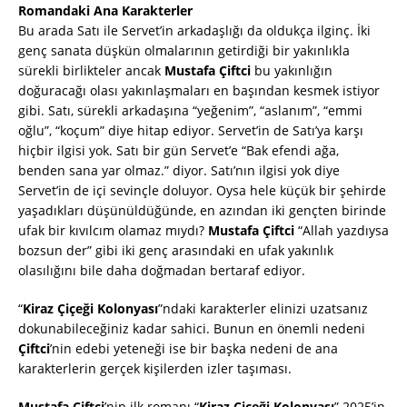
Romandaki Ana Karakterler
Bu arada Satı ile Servet’in arkadaşlığı da oldukça ilginç. İki
genç sanata düşkün olmalarının getirdiği bir yakınlıkla
sürekli birlikteler ancak
Mustafa Çiftci
bu yakınlığın
doğuracağı olası yakınlaşmaları en başından kesmek istiyor
gibi. Satı, sürekli arkadaşına “yeğenim”, “aslanım”, “emmi
oğlu”, “koçum” diye hitap ediyor. Servet’in de Satı’ya karşı
hiçbir ilgisi yok. Satı bir gün Servet’e “Bak efendi ağa,
benden sana yar olmaz.” diyor. Satı’nın ilgisi yok diye
Servet’in de içi sevinçle doluyor. Oysa hele küçük bir şehirde
yaşadıkları düşünüldüğünde, en azından iki gençten birinde
ufak bir kıvılcım olamaz mıydı?
Mustafa Çiftci
“Allah yazdıysa
bozsun der” gibi iki genç arasındaki en ufak yakınlık
olasılığını bile daha doğmadan bertaraf ediyor.
“
Kiraz Çiçeği Kolonyası
”ndaki karakterler elinizi uzatsanız
dokunabileceğiniz kadar sahici. Bunun en önemli nedeni
Çiftci
’nin edebi yeteneği ise bir başka nedeni de ana
karakterlerin gerçek kişilerden izler taşıması.
Mustafa Çiftci
’nin ilk romanı “
Kiraz Çiçeği Kolonyası
” 2025’in