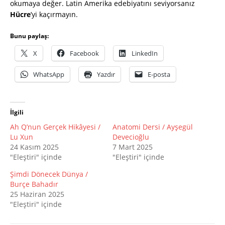
okumaya değer. Latin Amerika edebiyatını seviyorsanız
Hücre
’yi kaçırmayın.
Bunu paylaş:
X
Facebook
LinkedIn
WhatsApp
Yazdır
E-posta
İlgili
Ah Q’nun Gerçek Hikâyesi /
Anatomi Dersi / Ayşegül
Lu Xun
Devecioğlu
24 Kasım 2025
7 Mart 2025
"Eleştiri" içinde
"Eleştiri" içinde
Şimdi Dönecek Dünya /
Burçe Bahadır
25 Haziran 2025
"Eleştiri" içinde