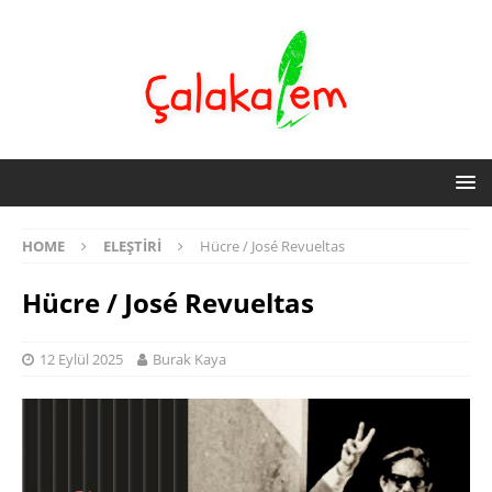
HOME
ELEŞTIRI
Hücre / José Revueltas
Hücre / José Revueltas
12 Eylül 2025
Burak Kaya