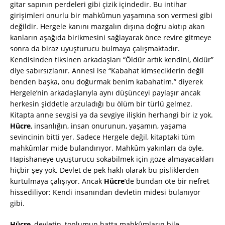
gitar sapının perdeleri gibi çizik içindedir. Bu intihar
girişimleri onurlu bir mahkûmun yaşamına son vermesi gibi
değildir. Hergele kanını mazgalın dışına doğru akıtıp akan
kanların aşağıda birikmesini sağlayarak önce revire gitmeye
sonra da biraz uyuşturucu bulmaya çalışmaktadır.
Kendisinden tiksinen arkadaşları “Öldür artık kendini, öldür”
diye sabırsızlanır. Annesi ise “Kabahat kimseciklerin değil
benden başka, onu doğurmak benim kabahatim.” diyerek
Hergele’nin arkadaşlarıyla aynı düşünceyi paylaşır ancak
herkesin şiddetle arzuladığı bu ölüm bir türlü gelmez.
Kitapta anne sevgisi ya da sevgiye ilişkin herhangi bir iz yok.
Hücre
, insanlığın, insan onurunun, yaşamın, yaşama
sevincinin bitti yer. Sadece Hergele değil, kitaptaki tüm
mahkûmlar mide bulandırıyor. Mahkûm yakınları da öyle.
Hapishaneye uyuşturucu sokabilmek için göze almayacakları
hiçbir şey yok. Devlet de pek haklı olarak bu pisliklerden
kurtulmaya çalışıyor. Ancak
Hücre
‘de bundan öte bir nefret
hissediliyor: Kendi insanından devletin midesi bulanıyor
gibi.
Hücre
, devletin, toplumun hatta mahkûmların bile