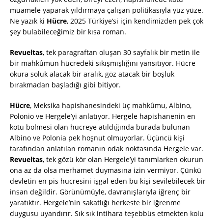
muamele yaparak yıldırmaya çalışan politikasıyla yüz yüze.
Ne yazık ki
Hücre
, 2025 Türkiye’si için kendimizden pek çok
şey bulabileceğimiz bir kısa roman.
Revueltas
, tek paragraftan oluşan 30 sayfalık bir metin ile
bir mahkûmun hücredeki sıkışmışlığını yansıtıyor. Hücre
okura soluk alacak bir aralık, göz atacak bir boşluk
bırakmadan başladığı gibi bitiyor.
Hücre
, Meksika hapishanesindeki üç mahkûmu, Albino,
Polonio ve Hergele’yi anlatıyor. Hergele hapishanenin en
kötü bölmesi olan hücreye atıldığında burada bulunan
Albino ve Polonia pek hoşnut olmuyorlar. Üçüncü kişi
tarafından anlatılan romanın odak noktasında Hergele var.
Revueltas
, tek gözü kör olan Hergele’yi tanımlarken okurun
ona az da olsa merhamet duymasına izin vermiyor. Çünkü
devletin en pis hücresini işgal eden bu kişi sevilebilecek bir
insan değildir. Görünümüyle, davranışlarıyla iğrenç bir
yaratıktır. Hergele’nin sakatlığı herkeste bir iğrenme
duygusu uyandırır. Sık sık intihara teşebbüs etmekten kolu