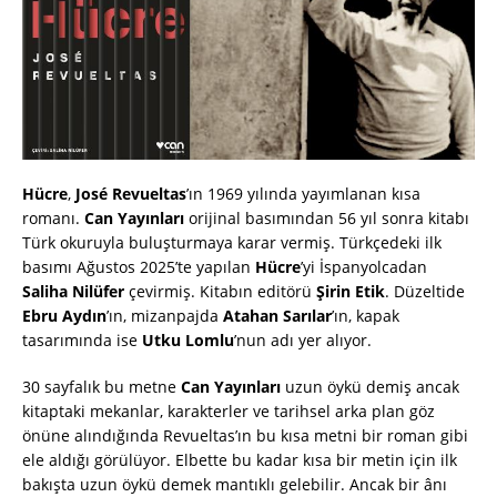
Hücre
,
José Revueltas
’ın 1969 yılında yayımlanan kısa
romanı.
Can Yayınları
orijinal basımından 56 yıl sonra kitabı
Türk okuruyla buluşturmaya karar vermiş. Türkçedeki ilk
basımı Ağustos 2025’te yapılan
Hücre
’yi İspanyolcadan
Saliha Nilüfer
çevirmiş. Kitabın editörü
Şirin Etik
. Düzeltide
Ebru Aydın
’ın, mizanpajda
Atahan Sarılar
’ın, kapak
tasarımında ise
Utku Lomlu
’nun adı yer alıyor.
30 sayfalık bu metne
Can Yayınları
uzun öykü demiş ancak
kitaptaki mekanlar, karakterler ve tarihsel arka plan göz
önüne alındığında Revueltas’ın bu kısa metni bir roman gibi
ele aldığı görülüyor. Elbette bu kadar kısa bir metin için ilk
bakışta uzun öykü demek mantıklı gelebilir. Ancak bir ânı