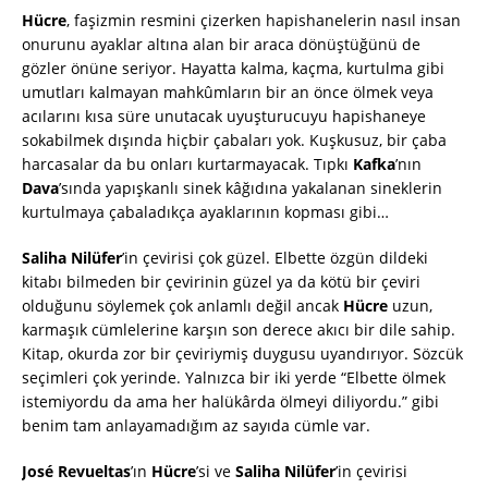
Hücre
, faşizmin resmini çizerken hapishanelerin nasıl insan
onurunu ayaklar altına alan bir araca dönüştüğünü de
gözler önüne seriyor. Hayatta kalma, kaçma, kurtulma gibi
umutları kalmayan mahkûmların bir an önce ölmek veya
acılarını kısa süre unutacak uyuşturucuyu hapishaneye
sokabilmek dışında hiçbir çabaları yok. Kuşkusuz, bir çaba
harcasalar da bu onları kurtarmayacak. Tıpkı
Kafka
’nın
Dava
’sında yapışkanlı sinek kâğıdına yakalanan sineklerin
kurtulmaya çabaladıkça ayaklarının kopması gibi…
Saliha Nilüfer
’in çevirisi çok güzel. Elbette özgün dildeki
kitabı bilmeden bir çevirinin güzel ya da kötü bir çeviri
olduğunu söylemek çok anlamlı değil ancak
Hücre
uzun,
karmaşık cümlelerine karşın son derece akıcı bir dile sahip.
Kitap, okurda zor bir çeviriymiş duygusu uyandırıyor. Sözcük
seçimleri çok yerinde. Yalnızca bir iki yerde “Elbette ölmek
istemiyordu da ama her halükârda ölmeyi diliyordu.” gibi
benim tam anlayamadığım az sayıda cümle var.
José Revueltas
’ın
Hücre
’si ve
Saliha Nilüfer
’in çevirisi