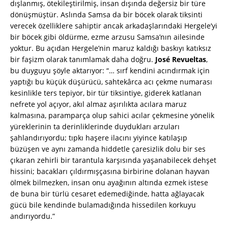
dışlanmış, ötekileştirilmiş, insan dışında değersiz bir türe
dönüşmüştür. Aslında Samsa da bir böcek olarak tiksinti
verecek özelliklere sahiptir ancak arkadaşlarındaki Hergele’yi
bir böcek gibi öldürme, ezme arzusu Samsa’nın ailesinde
yoktur. Bu açıdan Hergele’nin maruz kaldığı baskıyı katıksız
bir faşizm olarak tanımlamak daha doğru.
José Revueltas
,
bu duyguyu şöyle aktarıyor: “… sırf kendini acındırmak için
yaptığı bu küçük düşürücü, sahtekârca acı çekme numarası
kesinlikle ters tepiyor, bir tür tiksintiye, giderek katlanan
nefrete yol açıyor, akıl almaz aşırılıkta acılara maruz
kalmasına, paramparça olup sahici acılar çekmesine yönelik
yüreklerinin ta derinliklerinde duydukları arzuları
şahlandırıyordu; tıpkı haşere ilacını yiyince katılaşıp
büzüşen ve aynı zamanda hiddetle çaresizlik dolu bir ses
çıkaran zehirli bir tarantula karşısında yaşanabilecek dehşet
hissini; bacakları çıldırmışçasına birbirine dolanan hayvan
ölmek bilmezken, insan onu ayağının altında ezmek istese
de buna bir türlü cesaret edemediğinde, hatta ağlayacak
gücü bile kendinde bulamadığında hissedilen korkuyu
andırıyordu.”