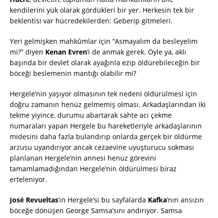
kendilerini yük olarak gördükleri bir yer. Herkesin tek bir
beklentisi var hücredekilerden: Geberip gitmeleri.
Yeri gelmişken mahkûmlar için “Asmayalım da besleyelim
mi?” diyen
Kenan Evren
’i de anmak gerek. Öyle ya, aklı
başında bir devlet olarak ayağınla ezip öldürebileceğin bir
böceği beslemenin mantığı olabilir mi?
Hergele’nin yaşıyor olmasının tek nedeni öldürülmesi için
doğru zamanın henüz gelmemiş olması. Arkadaşlarından iki
tekme yiyince, durumu abartarak sahte acı çekme
numaraları yapan Hergele bu hareketleriyle arkadaşlarının
midesini daha fazla bulandırıp onlarda gerçek bir öldürme
arzusu uyandırıyor ancak cezaevine uyuşturucu sokması
planlanan Hergele’nin annesi henüz görevini
tamamlamadığından Hergele’nin öldürülmesi biraz
erteleniyor.
José Revueltas
’ın Hergele’si bu sayfalarda
Kafka
’nın ansızın
böceğe dönüşen George Samsa’sını andırıyor. Samsa