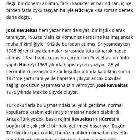
değil bir dönemi anlatan, farklı karakterler barındıran, iç içe
birden fazla öykü taşıyan haliyle
Hücre
’ye kısa roman demek
daha doğru.
José Revueltas
hem yazar hem de siyasi bir kişilik olarak
tanınıyor. 1932’te Meksika Komünist Partisi’ne katılmış ancak
muhalif kimliğiyle 1942’de buradan atılmış. 54 yaşındayken
1968 öğrenci ayaklanmaları sırasında tutuklanarak hapse
atılmış. 16 yıl hapis cezasına çarptırılan Revueltas, en ünlü
yapıtı
Hücre
’yi 1969 yılında hapisteyken yazıyor. 2,5 yıl
Lecumberri cezaevinde zor koşullar altında kaldıktan sonra
1971’de şartlı tahliye ile hapisten çıkıyor ancak bozulan
sağlığı çok uzun yaşamasına izin vermiyor.
José Revueltas
1976 yılında Mexico City’de ölüyor.
Türk okurlarla buluşmasındaki 56 yıllık gecikme, normal
koşullarda kitabın etkisini yitirmesine neden olabilirdi.
Ancak Türkiye’deki baskı rejimi
Revueltas
’ın
Hücre
’sini
bugün bile çok çekici bir hale getirmeyi başarıyor. Bugün
Türkiye’deki pek çok kişi henüz mahkûm olmadan devletin
özgürlükleri yok eden, bireyi ezen, hapishanede kötü