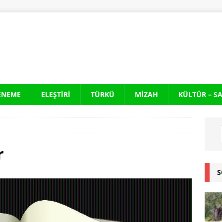
ENEME
ELEŞTIRI
TÜRKÜ
MIZAH
KÜLTÜR – S
r
S