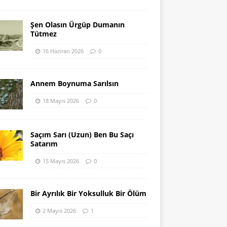
Şen Olasın Ürgüp Dumanın
Tütmez
16 Haziran 2026
0
Annem Boynuma Sarılsın
18 Mayıs 2026
0
Saçım Sarı (Uzun) Ben Bu Saçı
Satarım
15 Mayıs 2026
0
Bir Ayrılık Bir Yoksulluk Bir Ölüm
2 Mayıs 2026
1