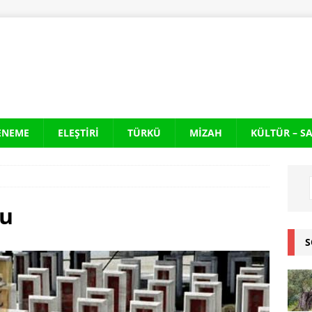
ENEME
ELEŞTIRI
TÜRKÜ
MIZAH
KÜLTÜR – S
su
S