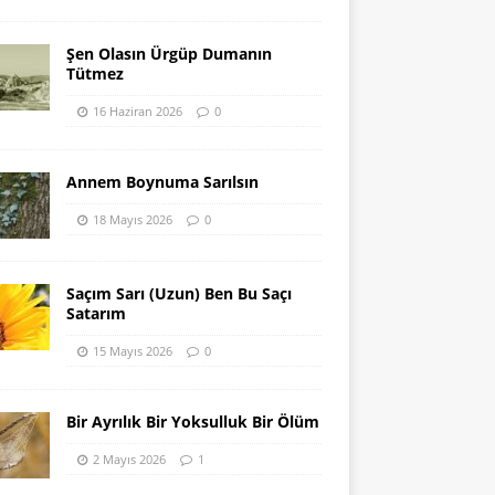
Şen Olasın Ürgüp Dumanın
Tütmez
16 Haziran 2026
0
Annem Boynuma Sarılsın
18 Mayıs 2026
0
Saçım Sarı (Uzun) Ben Bu Saçı
Satarım
15 Mayıs 2026
0
Bir Ayrılık Bir Yoksulluk Bir Ölüm
2 Mayıs 2026
1